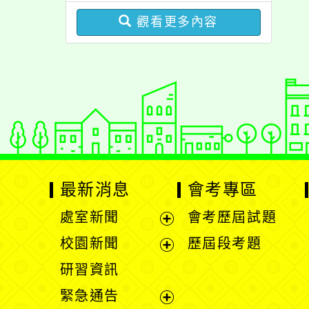
（課）教師甄選簡章
觀看更多內容
【一次公告分次招考】
最新消息
會考專區
處室新聞
會考歷屆試題
展
校園新聞
歷屆段考題
開
展
研習資訊
選
開
緊急通告
單
選