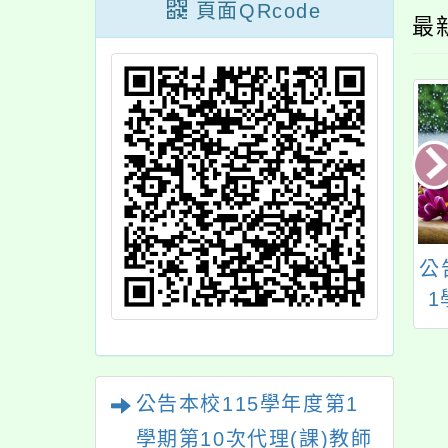
頁面QRcode
最
知有關退撫給與領
轉知公務員服務法(以
公
人之金融機構帳戶
下簡稱服務法)於111
1
列為警示帳戶，致
年6月22日修正後，公
教
退撫給與無法入帳
務員兼職所領受之報
之處理方式一案
酬是否受「軍公教人
公告本校115學年度第1
員兼職費支給表」(以
學期第10次代理(課)教師