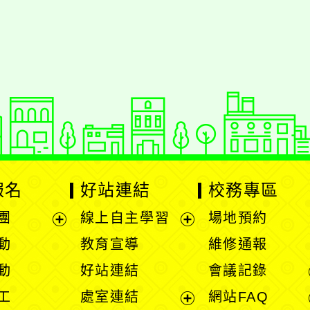
報名
好站連結
校務專區
團
線上自主學習
場地預約
展
展
動
教育宣導
維修通報
開
開
動
好站連結
會議記錄
選
選
工
處室連結
網站FAQ
單
單