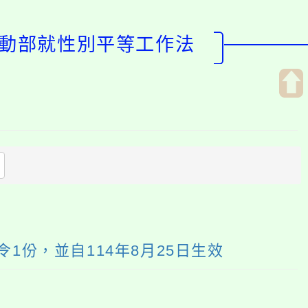
勞動部就性別平等工作法
開
啟
上
方
區
塊
1份，並自114年8月25日生效