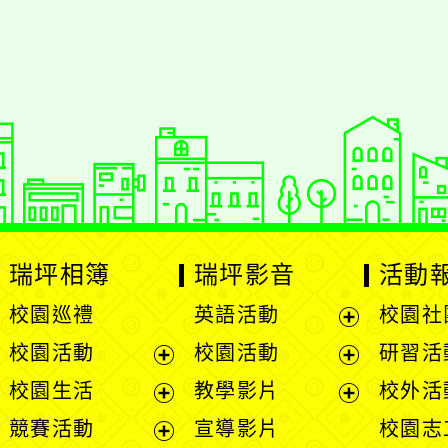
瑞坪相簿
瑞坪影音
活動
校園巡禮
英語活動
校園社
展
校園活動
校園活動
研習活
開
展
展
校園生活
教學影片
校外活
選
開
開
展
展
競賽活動
宣導影片
校園志
單
選
選