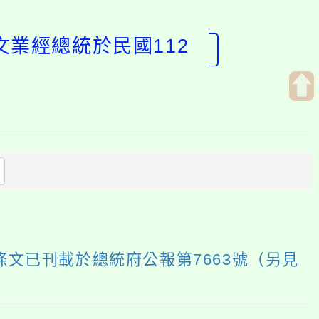
文業經總統於民國112
開
啟
上
方
區
塊
條文已刊載於總統府公報第7663號（另見