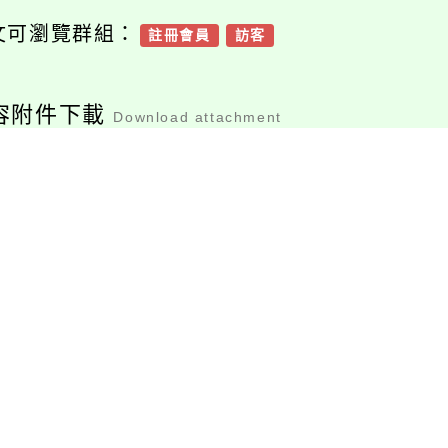
文可瀏覽群組：
註冊會員
訪客
容附件下載
Download attachment
附件1、銓敘部函
附件2、總統府公報
檔案下載
檔案下載