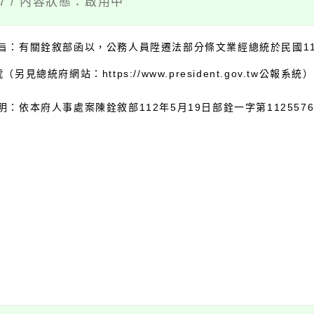
07 / 內容狀態：啟用中
旨：有關銓敘部函以，公務人員陞遷法部分條文業經總統於民國11
號（另見總統府網站：https://www.president.gov.tw公報
明：依本府人事處案陳銓敘部112年5月19日部銓一字第11255