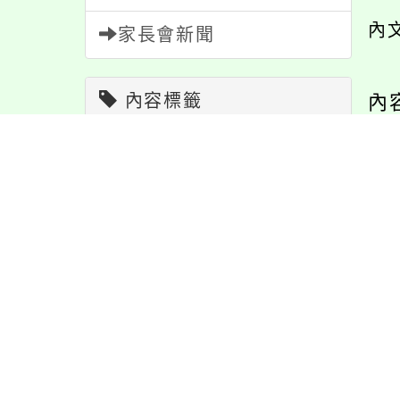
內
家長會新聞
內容標籤
內
教學
38
特色
6
學習
109
活動
1171
節日
10
重要
38
資訊
337
宣導
274
報名
1151
注意
180
課程
152
防疫
36
緊急
2