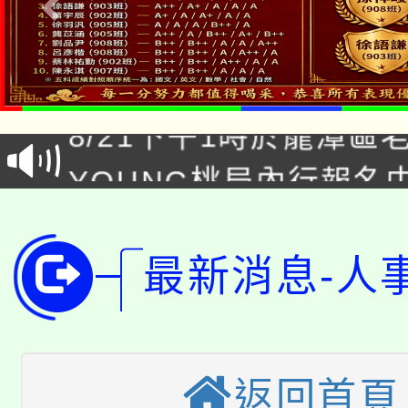
「本色祭」8/29、30
8/21下午1時於龍潭區
場熱烈登場!
YOUNG桃局內行報名
徵才活動。
8月14至27日，桃園
局官網。
115年桃園市運動會8/1
開!
最新消息-人
桃園市低收入戶享有免
田徑場及游泳池舉行。
大園自造教育及科技中心
視費優惠，中低收入戶
返回首頁
大溪自造教育及科技中心
份教師增能研習