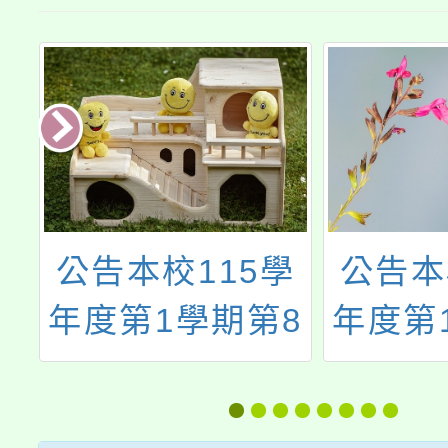
4
公告本校115學
公告本
一
年度第1學期第8
年度第
次代理(課)教師
次本土
1號
甄選結果(尚有缺
援工作