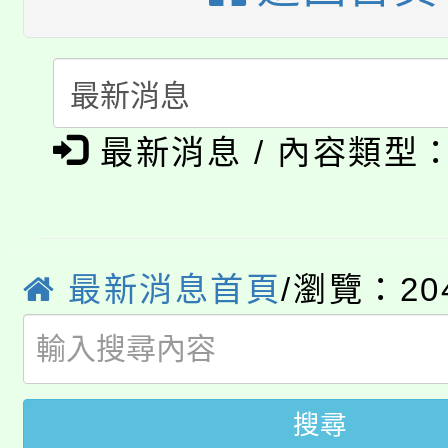
半價優惠，詳情可洽有
淨零綠生活教案入校路
份教師研習
者。
115年食農教育專業人
會
「本色祭」8/29、30
程
最新消息 / 內容類型
8/21下午1時於龍潭區
場熱烈登場!
YOUNG桃局內行報名
徵才活動。
8月14至27日，桃園
最新消息首頁
/瀏覽：20
局官網。
115年桃園市運動會8/1
開!
桃園市低收入戶享有免
田徑場及游泳池舉行。
搜尋
大園自造教育及科技中心
視費優惠，中低收入戶