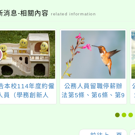
新消息-相關內容
related information
告本校114年度約僱
公務人員留職停薪辦
人員（學務創新人
法第5條、第6條、第9
力）第四次甄選簡章
條條文，業經考試
院、行政院民國114年
11月12日考臺銓一字
第11400043161號、