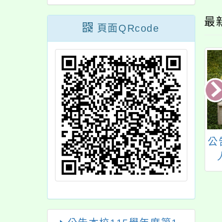
最
頁面QRcode
本校113學年度第
公告本校115學年度第
公
學期第3次代理
1學期第6次代理(課)
課）教師甄選錄取
教師甄選結果
名單