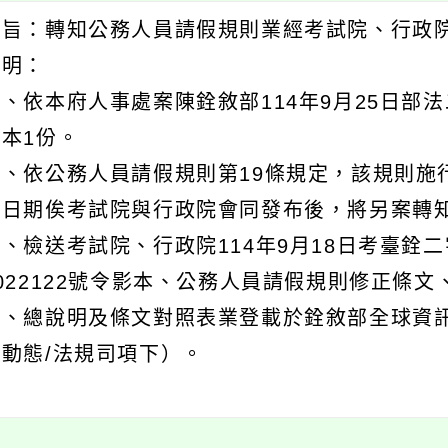
主旨：轉知公務人員請假規則業經考試院、行政院
說明：
、依本府人事處案陳銓敘部114年9月25日部法二
影本1份。
二、依公務人員請假規則第19條規定，該規則施
行日期俟考試院與行政院會同發布後，將另案轉
、檢送考試院、行政院114年9月18日考臺銓二字第
0022122號令影本、公務人員請假規則修正條
、總說明及條文對照表業登載於銓敘部全球資訊網（htt
規動態/法規司項下）。