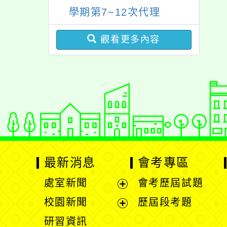
照辦理。
學期第7~12次代理
（課）教師甄選簡章
觀看更多內容
【一次公告分次招考】
最新消息
會考專區
處室新聞
會考歷屆試題
展
校園新聞
歷屆段考題
開
展
研習資訊