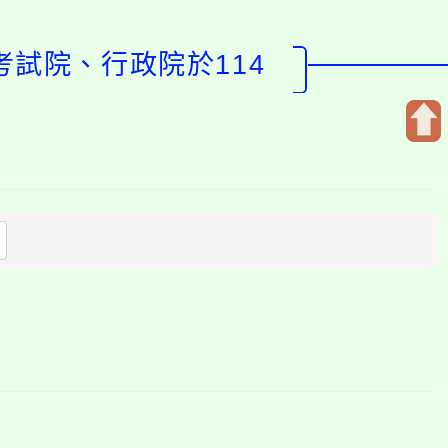
考試院、行政院於114
開
啟
上
方
區
塊