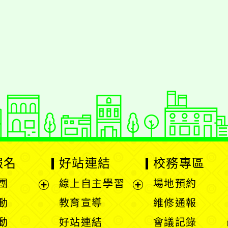
報名
好站連結
校務專區
團
線上自主學習
場地預約
展
展
動
教育宣導
維修通報
開
開
動
好站連結
會議記錄