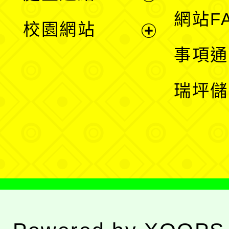
展
網站F
校園網站
開
展
事項通
選
開
瑞坪儲
單
選
單