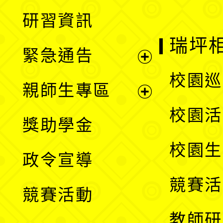
開
展
研習資訊
選
開
瑞坪
緊急通告
單
選
展
校園巡
親師生專區
單
開
展
校園活
獎助學金
選
開
校園生
政令宣導
單
選
競賽活
競賽活動
單
教師研