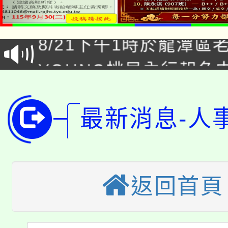
「本色祭」8/29、30
8/21下午1時於龍潭區
場熱烈登場!
YOUNG桃局內行報名
徵才活動。
8月14至27日，桃園
局官網。
115年桃園市運動會8/1
最新消息-人
開!
桃園市低收入戶享有免
田徑場及游泳池舉行。
大園自造教育及科技中心
視費優惠，中低收入戶
返回首頁
大溪自造教育及科技中心
份教師增能研習
半價優惠，詳情可洽有
淨零綠生活教案入校路
份教師研習
者。