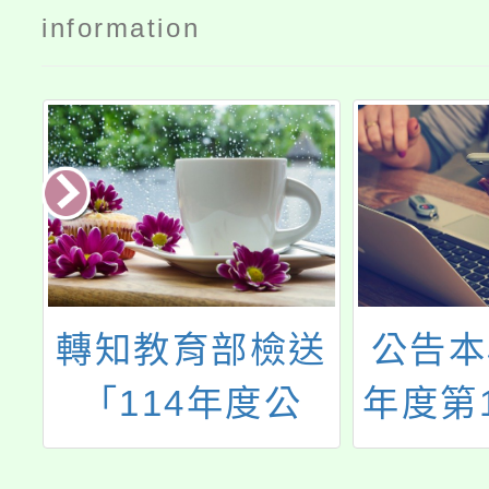
information
學
轉知教育部檢送
公告本
7
「114年度公
年度第
選
（政）務人員退
次教學