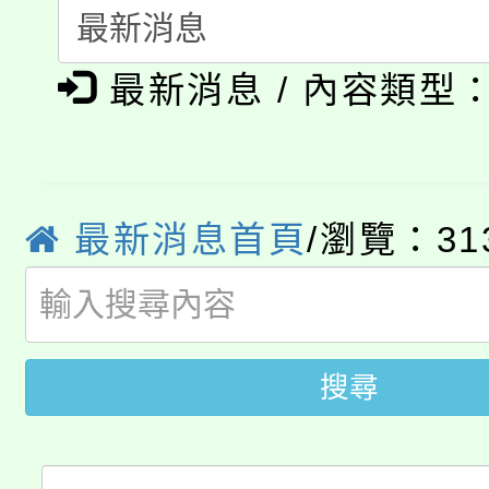
115年食農教育專業人
會
「本色祭」8/29、30
程
最新消息 / 內容類型
8/21下午1時於龍潭區
場熱烈登場!
YOUNG桃局內行報名
徵才活動。
最新消息首頁
/瀏覽：31
8月14至27日，桃園
局官網。
115年桃園市運動會8/1
開!
桃園市低收入戶享有免
田徑場及游泳池舉行。
搜尋
大園自造教育及科技中心
視費優惠，中低收入戶
大溪自造教育及科技中心
份教師增能研習
半價優惠，詳情可洽有