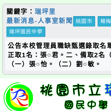
關鍵字：
瑞坪里
最新消息-人事室新聞
桃園市
楊
瑞坪國民中學
公告本校管理員職缺甄選錄取名
正取1名：張○君。二、備取2名
（一）張○怡。（二）劉○敏。