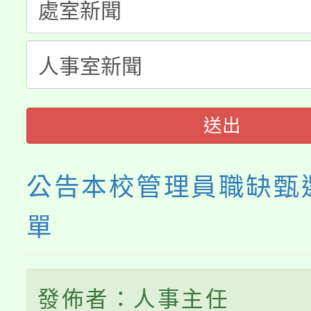
淨零綠生活教案入校路
份教師研習
者。
115年食農教育專業人
會
程
送出
公告本校管理員職缺甄
單
發佈者：人事主任