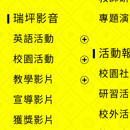
瑞坪影音
專題演
英語活動
展
活動
校園活動
開
展
校園社
教學影片
選
開
展
研習活
宣導影片
單
選
開
校外活
獲獎影片
單
選