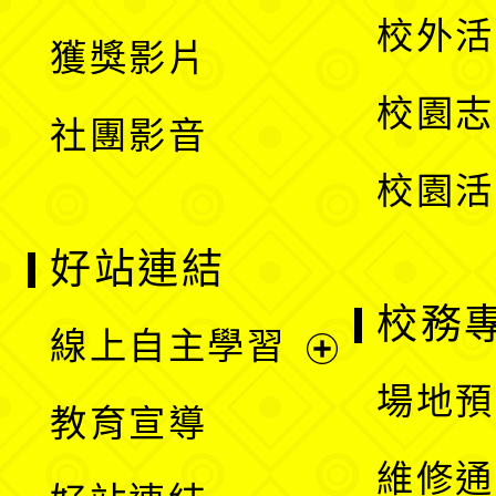
選
開
校外活
獲獎影片
單
選
校園志
社團影音
單
校園活
好站連結
校務
線上自主學習
展
場地預
教育宣導
開
維修通