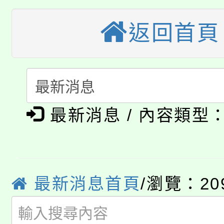
大溪自造教育及科技中心
份教師增能研習
半價優惠，詳情可洽有
返回首頁
淨零綠生活教案入校路
份教師研習
者。
115年食農教育專業人
會
「本色祭」8/29、30
程
最新消息 / 內容類型
8/21下午1時於龍潭區
場熱烈登場!
YOUNG桃局內行報名
徵才活動。
8月14至27日，桃園
局官網。
最新消息首頁
/瀏覽：20
115年桃園市運動會8/1
開!
桃園市低收入戶享有免