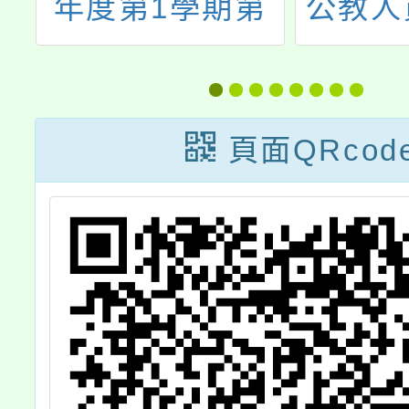
第
公教人員羽球錦
年5月
標賽工作會議暨
人（
選
領隊會議紀錄、
1020
告
賽程表、場地時
函及1
頁面QRcod
間表及選手休息
26
區位置分配圖各
（二
1份
1050
函，有
小學教