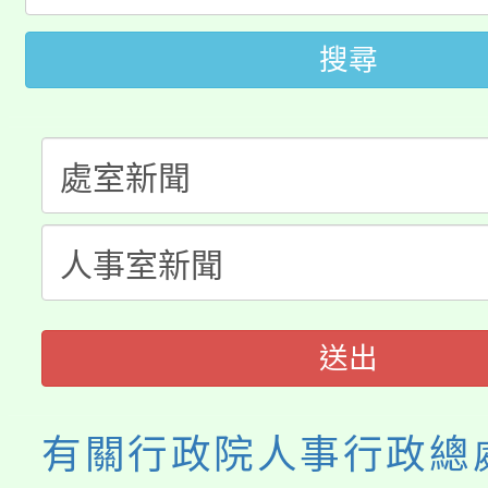
田徑場及游泳池舉行。
大園自造教育及科技中心
視費優惠，中低收入戶
搜尋
大溪自造教育及科技中心
份教師增能研習
半價優惠，詳情可洽有
淨零綠生活教案入校路
份教師研習
者。
115年食農教育專業人
會
程
送出
有關行政院人事行政總