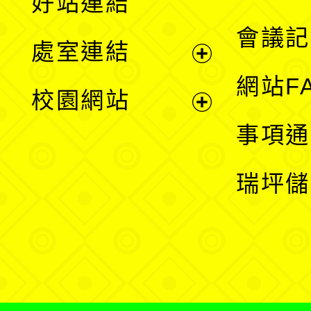
好站連結
選
會議記
處室連結
單
展
網站F
校園網站
開
展
事項通
選
開
瑞坪儲
單
選
單