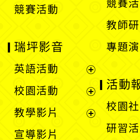
競賽活
競賽活動
單
教師研
瑞坪影音
專題演
英語活動
展
活動
校園活動
開
展
校園社
教學影片
選
開
展
研習活
宣導影片
單