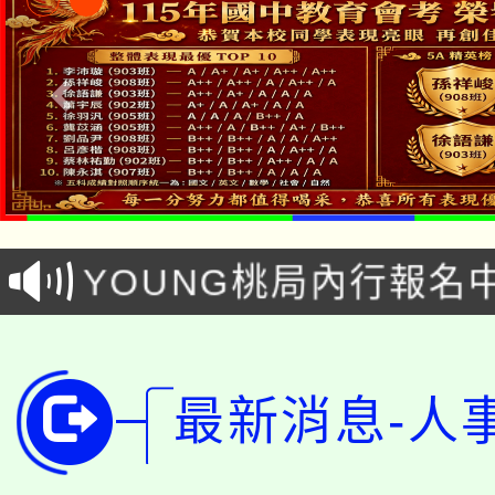
「本色祭」8/29、30
8/21下午1時於龍潭區
場熱烈登場!
YOUNG桃局內行報名
徵才活動。
8月14至27日，桃園
局官網。
115年桃園市運動會8/1
開!
最新消息-人
桃園市低收入戶享有免
田徑場及游泳池舉行。
大園自造教育及科技中心
視費優惠，中低收入戶