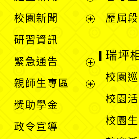
展
校園新聞
歷屆段
開
展
研習資訊
選
開
瑞坪
緊急通告
單
選
展
校園巡
親師生專區
單
開
展
校園活
獎助學金
選
開
校園生
政令宣導
單
選