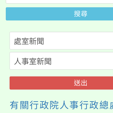
轉知中國文化大學推廣
代理(課)教師甄選結果(
搜尋
轉知苗栗縣政府辦理11
《TA101》溝通分析
桃園市115學年度學生
縣市「校園短影音徵選
程，歡迎學生輔導中心
「桃園市補助參觀特色
要點
門員」簡章及活動海報
心理、諮商輔導、社會
115年度「教育部表揚
展演活動實施計畫」
踴躍報名參加。
系所師生報名參加。
義教育推展貢獻獎」
送出
有關行政院人事行政總