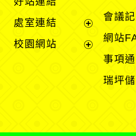
好站連結
選
會議記
處室連結
單
展
網站F
校園網站
開
展
事項通
選
開
瑞坪儲
單
選
單