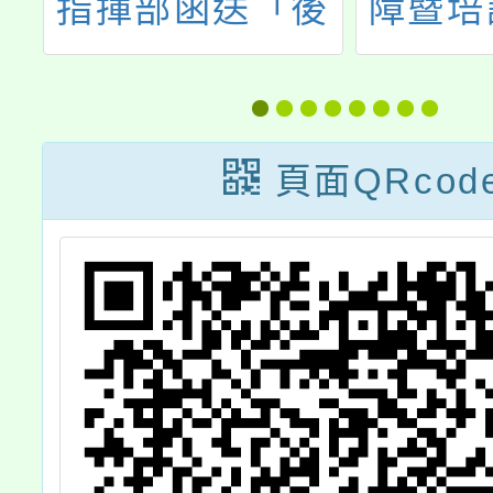
果
指揮部函送「後
障暨培
備軍人與補充兵
修正「
緩召逐次召集及
一般健
儘後召集處理規
施要點
頁面QRcod
定」
自114