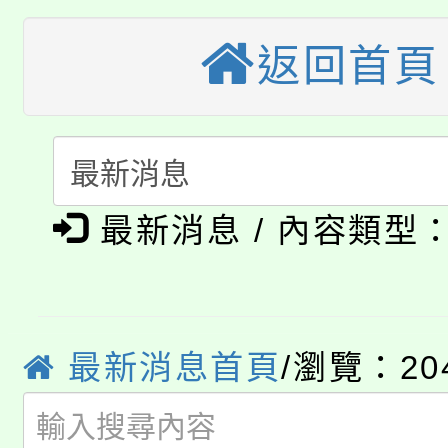
轉知苗栗縣政府辦理11
《TA101》溝通分析
返回首頁
桃園市115學年度學生
縣市「校園短影音徵選
程，歡迎學生輔導中心
「桃園市補助參觀特色
要點
門員」簡章及活動海報
心理、諮商輔導、社會
115年度「教育部表揚
展演活動實施計畫」
踴躍報名參加。
系所師生報名參加。
公告本校115學年度第1
義教育推展貢獻獎」
最新消息 / 內容類型
「2026金融保險知識
代理(課)教師甄選結果(
桃園市115學年度學生
車」活動
公告本校115學年度第
最新消息首頁
/瀏覽：20
生本土語及新住民語歌
公告本校115學年度第
代理(課)教師甄選結果(