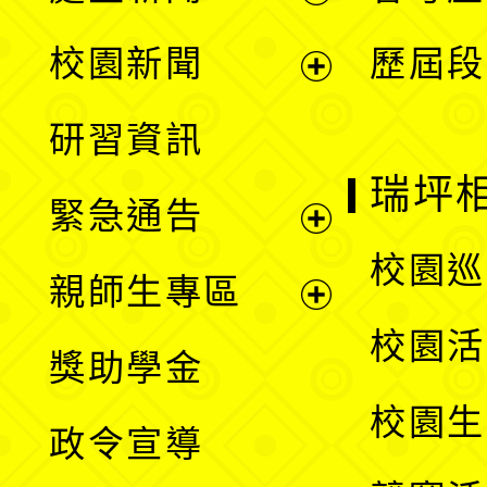
展
校園新聞
歷屆段
開
展
研習資訊
選
開
瑞坪
緊急通告
單
選
展
校園巡
親師生專區
單
開
展
校園活
獎助學金
選
開
校園生
政令宣導
單
選