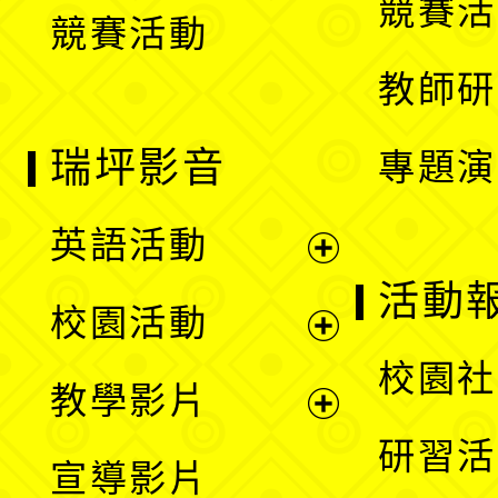
競賽活
競賽活動
單
教師研
瑞坪影音
專題演
英語活動
展
活動
校園活動
開
展
校園社
教學影片
選
開
展
研習活
宣導影片
單