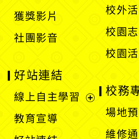
選
開
校外活
獲獎影片
單
選
校園志
社團影音
單
校園活
好站連結
校務
線上自主學習
展
場地預
教育宣導
開
維修通