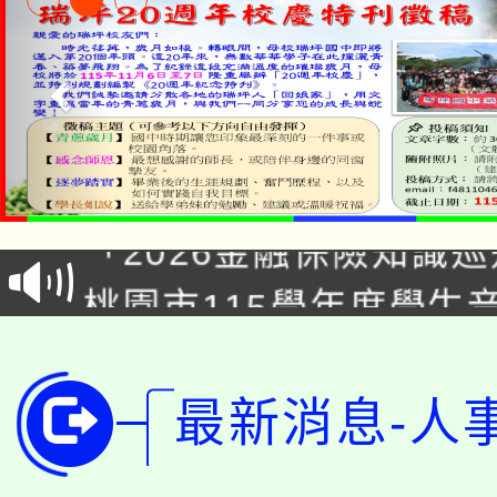
公告本校115學年度第1
「2026金融保險知識
代理(課)教師甄選結果(
桃園市115學年度學生
車」活動
公告本校115學年度第
生本土語及新住民語歌
公告本校115學年度第
代理(課)教師甄選結果(
最新消息-人
轉知中國文化大學推廣
代理(課)教師甄選結果(