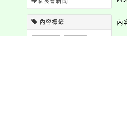
家長會新聞
內容標籤
內
活動
1171
節日
10
宣導
274
資訊
337
重要
38
教學
38
學習
109
注意
180
防疫
36
特色
6
課程
151
報名
1151
公告
1609
緊急
2