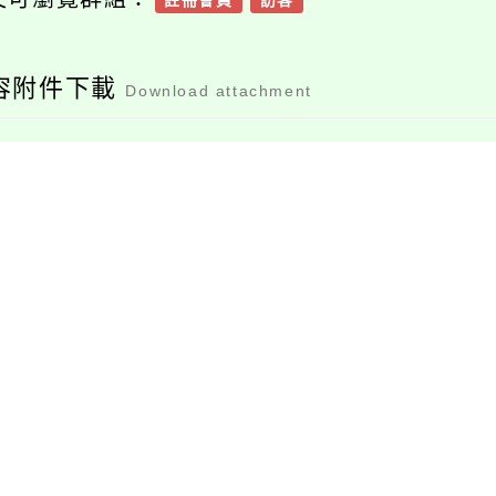
註冊會員
訪客
容附件下載
Download attachment
附件、教育部函
桃園市政府教育局函
檔案下載
檔案下載