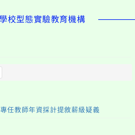
非學校型態實驗教育機構
開
啟
上
方
區
塊
校專任教師年資採計提敘薪級疑義