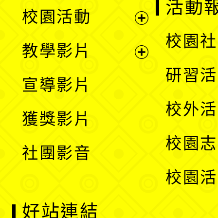
展
活動
校園活動
開
展
校園社
教學影片
選
開
展
研習活
宣導影片
單
選
開
校外活
獲獎影片
單
選
校園志
社團影音
單
校園活
好站連結