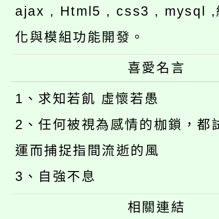
ajax , Html5 , css3 , mysq
化與模組功能開發。
喜愛名言
1、求知若飢 虛懷若愚
2、任何被視為感情的枷鎖，都
運而捕捉指間流逝的風
3、自強不息
相關連結