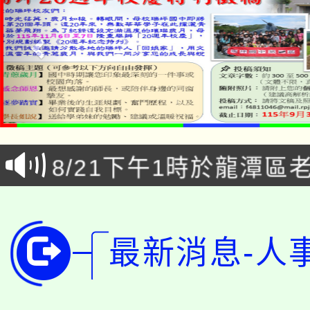
「本色祭」8/29、30
8/21下午1時於龍潭區
場熱烈登場!
YOUNG桃局內行報名
徵才活動。
8月14至27日，桃園
局官網。
最新消息-人
115年桃園市運動會8/1
開!
桃園市低收入戶享有免
田徑場及游泳池舉行。