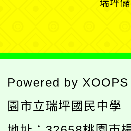
瑞坪儲
單
選
單
Powered by
XOOPS
園市立瑞坪國民中學
地址：
32658桃園市