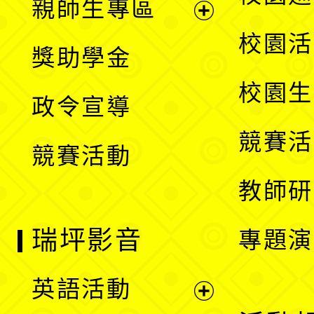
親師生專區
單
開
展
校園活
獎助學金
選
開
校園生
政令宣導
單
選
競賽活
競賽活動
單
教師研
瑞坪影音
專題演
英語活動