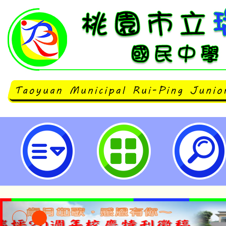
neilrpjhstyc網站設計者：徐嘉裕 N