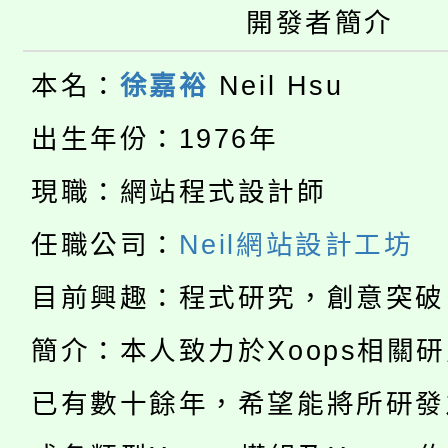
開發者簡介
大園自造教育及科技中心
視費優惠，中低收入戶
大溪自造教育及科技中心
份教師增能研習
本名：
徐嘉裕
Neil Hsu
半價優惠，詳情可洽有
淨零綠生活教案入校路
份教師研習
出生年份：1976年
者。
115年食農教育專業人
會
現職：網站程式設計師
「本色祭」8/29、30
程
任職公司：
Neil網站設計工坊
8/21下午1時於龍潭區
場熱烈登場!
目前興趣：程式研究，創意突破
YOUNG桃局內行報名
徵才活動。
簡介：本人致力於Xoops相關
8月14至27日，桃園
局官網。
已有數十餘年，希望能將所研發
115年桃園市運動會8/1
開!