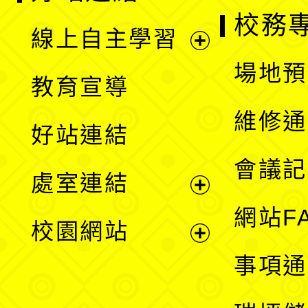
校務
線上自主學習
展
場地預
教育宣導
開
維修通
好站連結
選
會議記
處室連結
單
展
網站F
校園網站
開
展
事項通
選
開