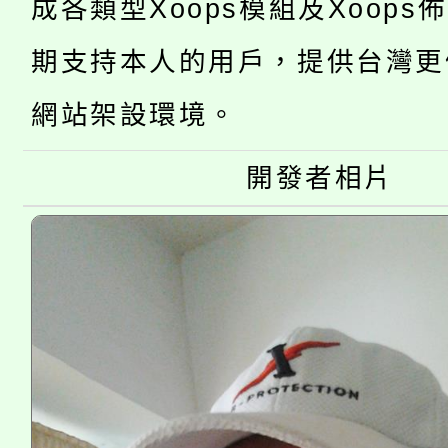
成各類型Xoops模組及Xoops
桃園市低收入戶享有免
田徑場及游泳池舉行。
期支持本人的用戶，提供台灣更
大園自造教育及科技中心
視費優惠，中低收入戶
網站架設環境。
大溪自造教育及科技中心
份教師增能研習
半價優惠，詳情可洽有
開發者相片
淨零綠生活教案入校路
份教師研習
者。
115年食農教育專業人
會
程