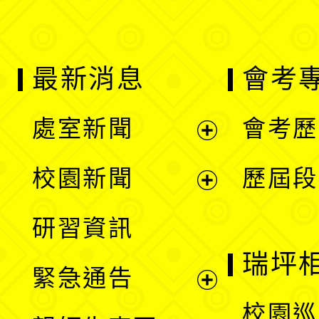
最新消息
會考
處室新聞
會考歷
展
校園新聞
歷屆段
開
展
研習資訊
選
開
瑞坪
緊急通告
單
選
展
校園巡