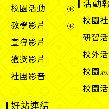
展
活動
校園活動
開
展
校園社
教學影片
選
開
展
研習活
宣導影片
單
選
開
校外活
獲獎影片
單
選
校園志
社團影音
單
校園活
好站連結