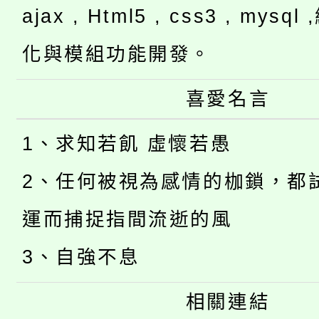
ajax , Html5 , css3 , mysq
化與模組功能開發。
喜愛名言
1、求知若飢 虛懷若愚
2、任何被視為感情的枷鎖，都
運而捕捉指間流逝的風
3、自強不息
相關連結