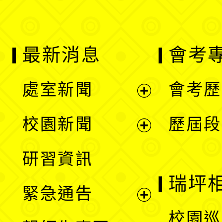
最新消息
會考
處室新聞
會考歷
展
校園新聞
歷屆段
開
展
研習資訊
選
開
瑞坪
緊急通告
單
選
展
校園巡