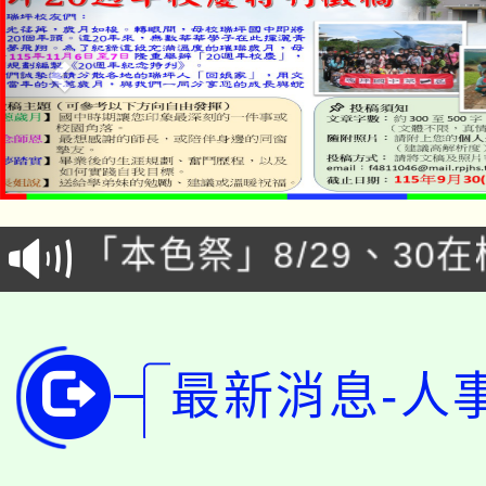
公告本校115學年度第1
「本色祭」8/29、30
代理(課)教師甄選結果
8/21下午1時於龍潭區
場熱烈登場!
告(尚有缺額)
YOUNG桃局內行報名
徵才活動。
最新消息-人
8月14至27日，桃園
局官網。
115年桃園市運動會8/1
開!