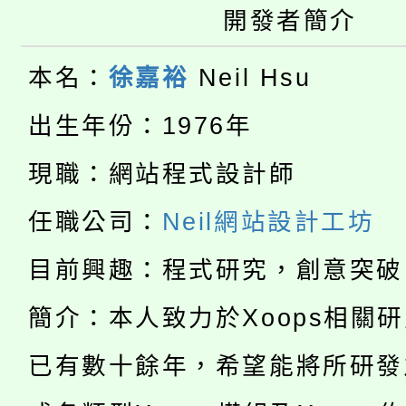
桃園市低收入戶享有免
開發者簡介
田徑場及游泳池舉行。
大園自造教育及科技中心
視費優惠，中低收入戶
本名：
徐嘉裕
Neil Hsu
大溪自造教育及科技中心
份教師增能研習
半價優惠，詳情可洽有
出生年份：1976年
淨零綠生活教案入校路
份教師研習
者。
現職：網站程式設計師
公告本校115學年度第1
會
任職公司：
Neil網站設計工坊
「本色祭」8/29、30
代理(課)教師甄選結果
目前興趣：程式研究，創意突破
8/21下午1時於龍潭區
場熱烈登場!
告(尚有缺額)
簡介：本人致力於Xoops相關
YOUNG桃局內行報名
徵才活動。
已有數十餘年，希望能將所研發
8月14至27日，桃園
局官網。