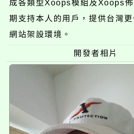
成各類型Xoops模組及Xoops
115年桃園市運動會8/1
開!
期支持本人的用戶，提供台灣更
桃園市低收入戶享有免
田徑場及游泳池舉行。
網站架設環境。
大園自造教育及科技中心
視費優惠，中低收入戶
大溪自造教育及科技中心
份教師增能研習
開發者相片
半價優惠，詳情可洽有
淨零綠生活教案入校路
份教師研習
者。
會