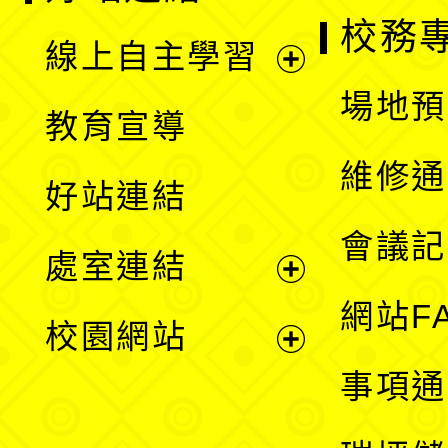
校務
線上自主學習
展
場地預
教育宣導
開
維修通
好站連結
選
會議記
處室連結
單
展
網站F
校園網站
開
展
事項通
選
開