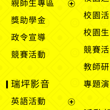
親師生專區
單
開
展
校園活
獎助學金
選
開
校園生
政令宣導
單
選
競賽活
競賽活動
單
教師研
瑞坪影音
專題演
英語活動