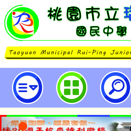
neilrpjhstyc網站設計者：徐嘉裕 N