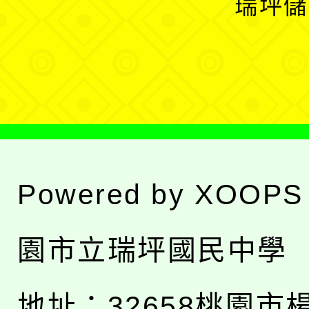
瑞坪儲
單
選
單
Powered by
XOOPS
園市立瑞坪國民中學
地址：
32658桃園市