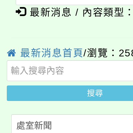
「本色祭」8/29、30
最新消息 / 內容類型
代理(課)教師甄選結果
8/21下午1時於龍潭區
場熱烈登場!
告(尚有缺額)
YOUNG桃局內行報名
徵才活動。
最新消息首頁
/瀏覽：25
8月14至27日，桃園
局官網。
115年桃園市運動會8/1
開!
桃園市低收入戶享有免
田徑場及游泳池舉行。
搜尋
大園自造教育及科技中心
視費優惠，中低收入戶
大溪自造教育及科技中心
份教師增能研習
半價優惠，詳情可洽有
淨零綠生活教案入校路
份教師研習