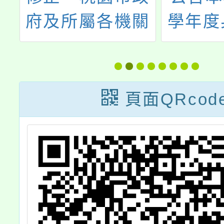
府及所屬各機關
學年度
人
學校約用人員進
特殊教
等
用及管理要點」
案」特
升
第十六點附表
理人員
頁面QRcod
訓
二，並自中華民
次甄
文
國一百十五年一
，
月一日生效
8