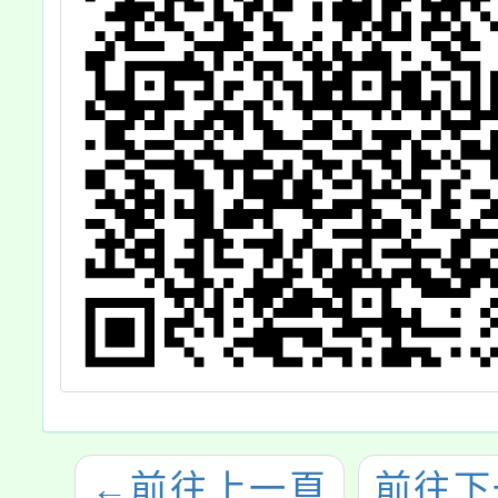
←
前往上一頁
前往下