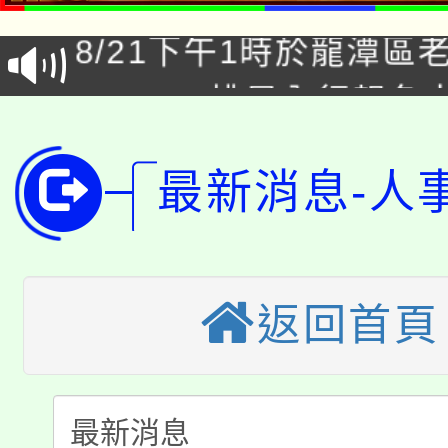
8/21下午1時於龍潭區
場熱烈登場!
告(尚有缺額)
YOUNG桃局內行報名
徵才活動。
8月14至27日，桃園
局官網。
115年桃園市運動會8/1
最新消息-人
開!
桃園市低收入戶享有免
田徑場及游泳池舉行。
大園自造教育及科技中心
視費優惠，中低收入戶
返回首頁
大溪自造教育及科技中心
份教師增能研習
半價優惠，詳情可洽有
淨零綠生活教案入校路
份教師研習
者。
公告本校115學年度第1
會