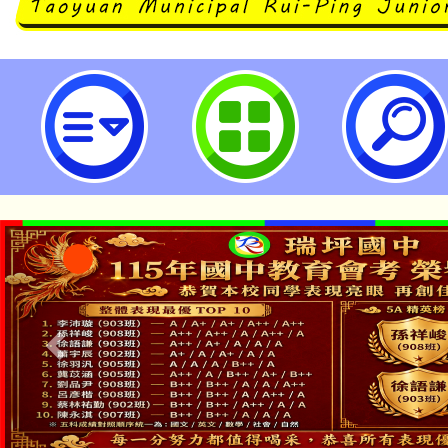
公告本校114年度約僱人員（學務
次甄選簡章-桃園市立瑞坪國民中學
公告本校115學年度第1
「本色祭」8/29、30
代理(課)教師甄選結果