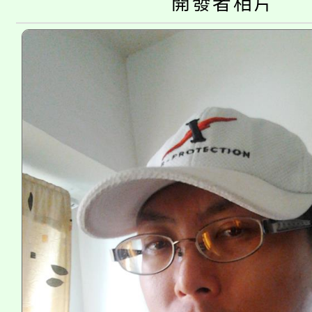
要點
門員」簡章及活動海報
開發者相片
心理、諮商輔導、社會
115年度「教育部表揚
展演活動實施計畫」
踴躍報名參加。
系所師生報名參加。
義教育推展貢獻獎」