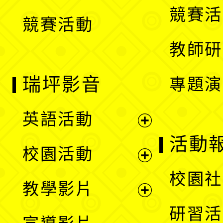
選
競賽活
競賽活動
單
教師研
瑞坪影音
專題演
英語活動
展
活動
校園活動
開
展
校園社
教學影片
選
開
展
研習活