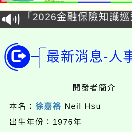
「2026金融保險知識
代理(課)教師甄選結果(
桃園市115學年度學生
車」活動
公告本校115學年度第
生本土語及新住民語歌
最新消息-人
公告本校115學年度第
代理(課)教師甄選結果(
轉知中國文化大學推廣
代理(課)教師甄選結果(
轉知苗栗縣政府辦理11
《TA101》溝通分析
開發者簡介
桃園市115學年度學生
縣市「校園短影音徵選
程，歡迎學生輔導中心
本名：
徐嘉裕
Neil Hsu
「桃園市補助參觀特色
要點
門員」簡章及活動海報
心理、諮商輔導、社會
出生年份：1976年
115年度「教育部表揚