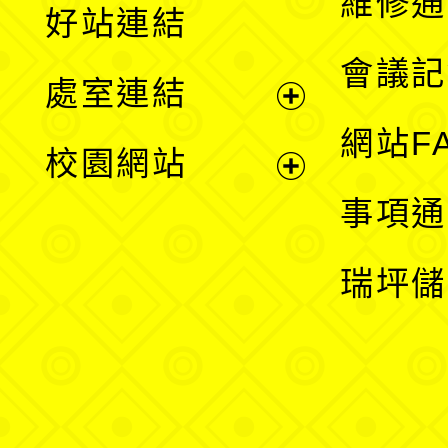
維修通
好站連結
選
會議記
處室連結
單
展
網站F
校園網站
開
展
事項通
選
開
瑞坪儲
單
選
單