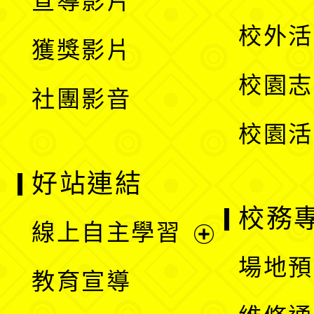
宣導影片
單
選
開
校外活
獲獎影片
單
選
校園志
社團影音
單
校園活
好站連結
校務
線上自主學習
展
場地預
教育宣導
開