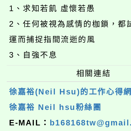
1、求知若飢 虛懷若愚
2、任何被視為感情的枷鎖，都
運而捕捉指間流逝的風
3、自強不息
相關連結
徐嘉裕(Neil Hsu)的工作心得
徐嘉裕 Neil hsu粉絲團
E-MAIL：
b168168tw@gmail