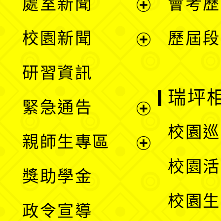
處室新聞
會考歷
展
校園新聞
歷屆段
開
展
研習資訊
選
開
瑞坪
緊急通告
單
選
展
校園巡
親師生專區
單
開
展
校園活
獎助學金
選
開
校園生
政令宣導
單