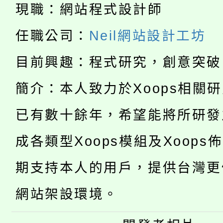
展演活動實施計畫」
踴躍報名參加。
系所師生報名參加。
現職：網站程式設計師
公告本校115學年度第1
義教育推展貢獻獎」
任職公司：
Neil網站設計工坊
「2026金融保險知識
代理(課)教師甄選結果(
目前興趣：程式研究，創意突破
桃園市115學年度學生
車」活動
簡介：本人致力於Xoops相關
公告本校115學年度第
生本土語及新住民語歌
已有數十餘年，希望能將所研發
公告本校115學年度第
代理(課)教師甄選結果(
成各類型Xoops模組及Xoops
轉知中國文化大學推廣
代理(課)教師甄選結果(
期支持本人的用戶，提供台灣更
轉知苗栗縣政府辦理11
《TA101》溝通分析
網站架設環境。
桃園市115學年度學生
縣市「校園短影音徵選
程，歡迎學生輔導中心
「桃園市補助參觀特色