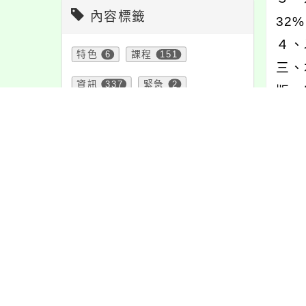
內容標籤
32
４、
特色
6
課程
151
三、
資訊
337
緊急
2
版，
宣導
274
學習
109
注意
180
活動
1171
內文
報名
1151
節日
10
公告
1610
教學
38
內容
防疫
36
重要
38
頁面QRcode