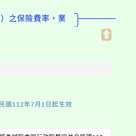
保）之保險費率，業
開
啟
上
方
區
塊
國112年7月1日起生效