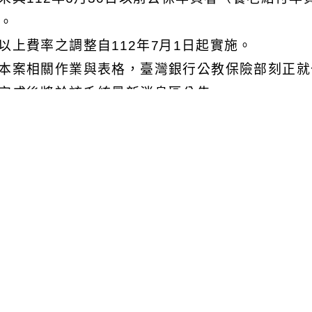
%。
以上費率之調整自112年7月1日起實施。
本案相關作業與表格，臺灣銀行公教保險部刻正就
完成後將於該系統最新消息區公告。
可瀏覽群組：
註冊會員
訪客
附件下載
Download attachment