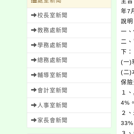
處室新聞
主旨
年7
校長室新聞
說
教務處新聞
一、
二、
學務處新聞
下：
總務處新聞
(一
(二
輔導室新聞
保險
會計室新聞
１、
4%
人事室新聞
２、
家長會新聞
33
３、