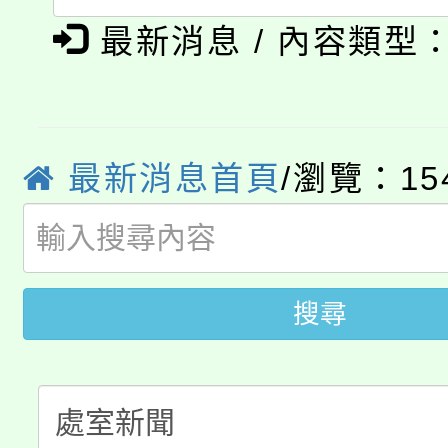
公告本校115學年度第1
義教育推展貢獻獎」
最新消息 / 內容類型
「2026金融保險知識
代理(課)教師甄選結果(
桃園市115學年度學生
車」活動
公告本校115學年度第
生本土語及新住民語歌
最新消息首頁
/瀏覽：15
公告本校115學年度第
代理(課)教師甄選結果(
轉知中國文化大學推廣
代理(課)教師甄選結果(
搜尋
轉知苗栗縣政府辦理11
《TA101》溝通分析
桃園市115學年度學生
縣市「校園短影音徵選
程，歡迎學生輔導中心
「桃園市補助參觀特色
要點
門員」簡章及活動海報
心理、諮商輔導、社會