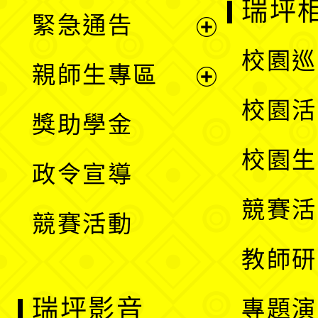
瑞坪
緊急通告
單
選
展
校園巡
親師生專區
單
開
展
校園活
獎助學金
選
開
校園生
政令宣導
單
選
競賽活
競賽活動
單
教師研
瑞坪影音
專題演