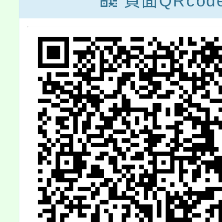
頁面QRcod
及
45條
福
解釋
凌
場
流