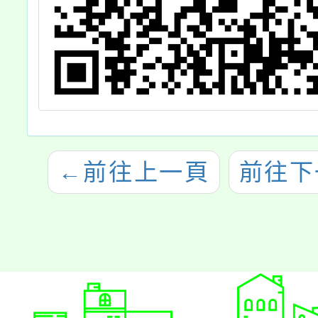
←
前往上一頁
前往下