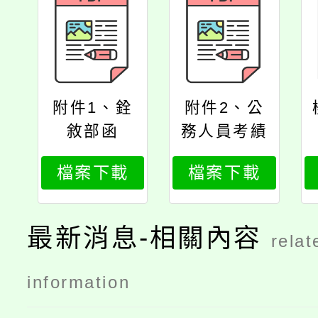
附件1、銓
附件2、公
敘部函
務人員考績
法修正第三
檔案下載
檔案下載
條、第十一
條及第十二
條條文
最新消息-相關內容
relat
information