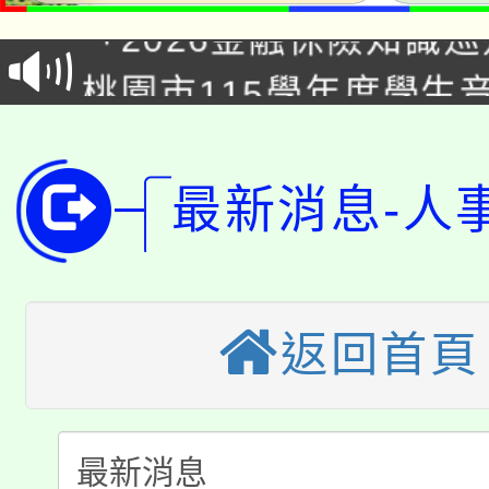
「2026金融保險知識
代理(課)教師甄選結果(
桃園市115學年度學生
車」活動
公告本校115學年度第
生本土語及新住民語歌
公告本校115學年度第
代理(課)教師甄選結果(
最新消息-人
轉知中國文化大學推廣
代理(課)教師甄選結果(
轉知苗栗縣政府辦理11
《TA101》溝通分析
返回首頁
桃園市115學年度學生
縣市「校園短影音徵選
程，歡迎學生輔導中心
「桃園市補助參觀特色
要點
門員」簡章及活動海報
心理、諮商輔導、社會
115年度「教育部表揚
展演活動實施計畫」
踴躍報名參加。
系所師生報名參加。