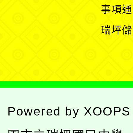
開
展
事項通
選
開
瑞坪儲
單
選
單
Powered by
XOOPS