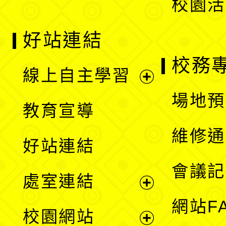
校園活
好站連結
校務
線上自主學習
展
場地預
教育宣導
開
維修通
好站連結
選
會議記
處室連結
單
展
網站F
校園網站