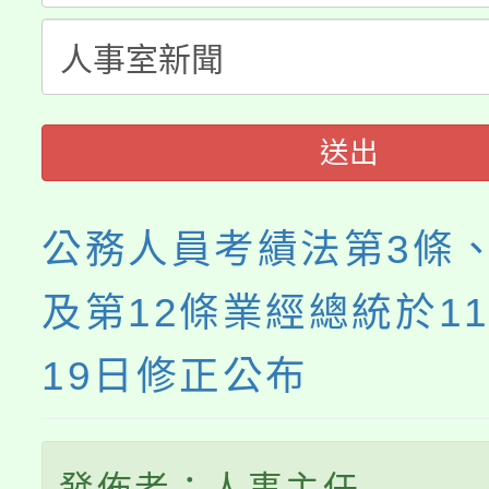
115年度「教育部表揚
展演活動實施計畫」
踴躍報名參加。
系所師生報名參加。
義教育推展貢獻獎」
送出
公務人員考績法第3條、
及第12條業經總統於11
19日修正公布