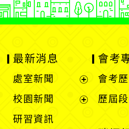
最新消息
會考
處室新聞
會考歷
展
校園新聞
歷屆段
開
展
研習資訊
選
開