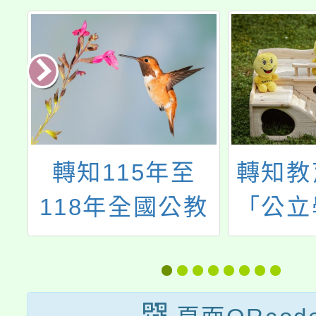
送
轉知115年至
轉知教
及
118年全國公教
「公立
校
員工旅遊平安卡
員退休
申
優惠方案
條例」
序
稱退撫