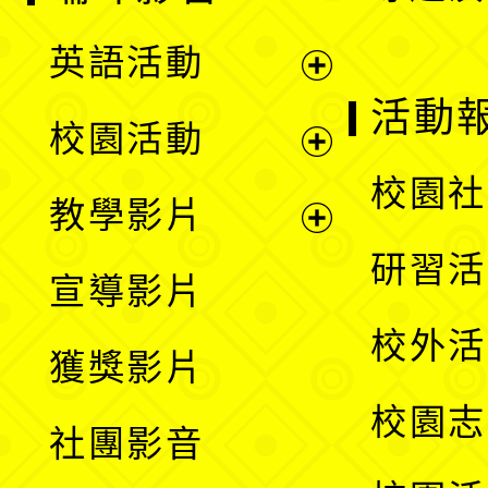
英語活動
展
活動
校園活動
開
展
校園社
教學影片
選
開
展
研習活
宣導影片
單
選
開
校外活
獲獎影片
單
選
校園志
社團影音
單