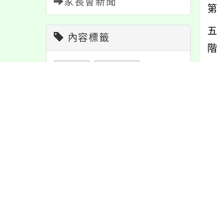
家長會新聞
第
內容標籤
特色
6
宣導
274
活動
1171
重要
38
內
課程
151
學習
109
緊急
2
節日
10
內
報名
1151
教學
38
公告
1610
防疫
36
資訊
337
注意
180