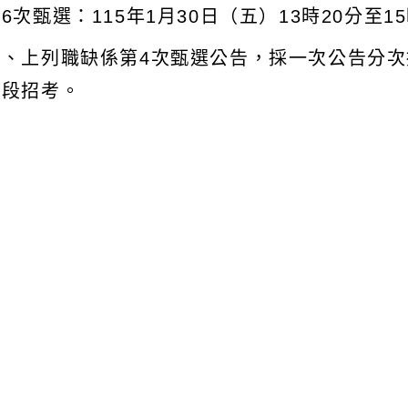
6次甄選：115年1月30日（五）13時20分至
五、上列職缺係第4次甄選公告，採一次公告分次
階段招考。
文可瀏覽群組：
註冊會員
訪客
容附件下載
Download attachment