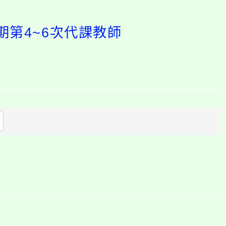
期第4~6次代課教師
開
啟
上
方
區
塊