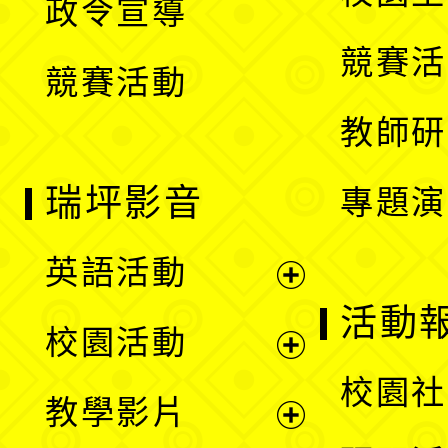
政令宣導
單
選
競賽活
競賽活動
單
教師研
瑞坪影音
專題演
英語活動
展
活動
校園活動
開
展
校園社
教學影片
選
開