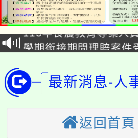
淨零綠生活教案入校路
115年食農教育專業人
會
學期銜接期間理賠案件
程
淨零綠領人才培育課程
學籍身 分審查程序及
公告本校115學年度第1
版
最新消息-人
「2026金融保險知識
代理(課)教師甄選結果(
桃園市115學年度學生
車」活動
公告本校115學年度第
返回首頁
生本土語及新住民語歌
公告本校115學年度第
代理(課)教師甄選結果(