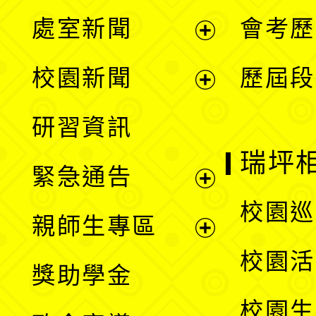
處室新聞
會考歷
展
校園新聞
歷屆段
開
展
研習資訊
選
開
瑞坪
緊急通告
單
選
展
校園巡
親師生專區
單
開
展
校園活
獎助學金
選
開
校園生