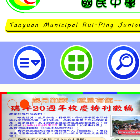
銓敘部書函修正「公務人員退休資遣
條、第38條及第67條規定，並自11
效-桃園市立瑞坪國民中學