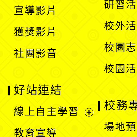
展
研習活
宣導影片
單
選
開
校外活
獲獎影片
單
選
校園志
社團影音
單
校園活
好站連結
校務
線上自主學習
展
場地預
教育宣導