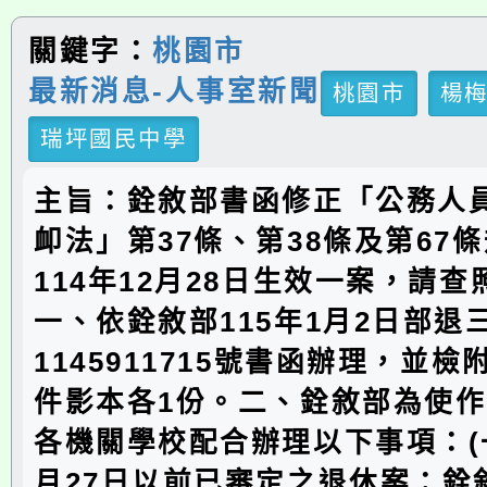
關鍵字：
桃園市
最新消息-人事室新聞
桃園市
楊
瑞坪國民中學
主旨：銓敘部書函修正「公務人
卹法」第37條、第38條及第67
114年12月28日生效一案，請
一、依銓敘部115年1月2日部退
1145911715號書函辦理，並
件影本各1份。二、銓敘部為使
各機關學校配合辦理以下事項：(一)
月27日以前已審定之退休案：銓