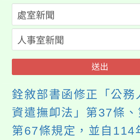
生本土語及新住民語歌
公告本校115學年度第
代理(課)教師甄選結果(
轉知中國文化大學推廣
代理(課)教師甄選結果(
《TA101》溝通分析
程，歡迎學生輔導中心
送出
心理、諮商輔導、社會
銓敘部書函修正「公務
系所師生報名參加。
資遣撫卹法」第37條、
第67條規定，並自114