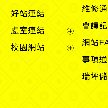
開
維修通
好站連結
選
會議記
處室連結
單
展
網站F
校園網站
開
展
事項通
選
開
瑞坪儲
單
選
單