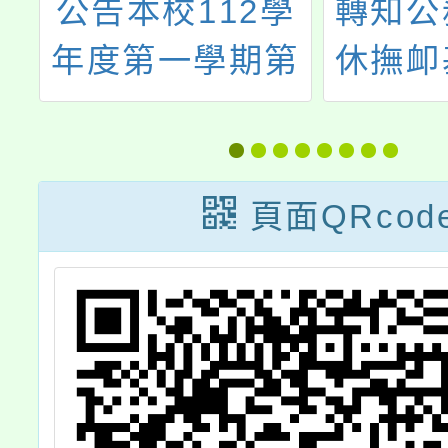
委
公告本校112學
轉知公
百
年度第一學期第
休撫卹
民
6次代課教師暨
局（以
假
本土語教學支援
管局）
工作人員甄選結
年7月
頁面QRcod
果
戶退撫
制度施
「個人
「自主