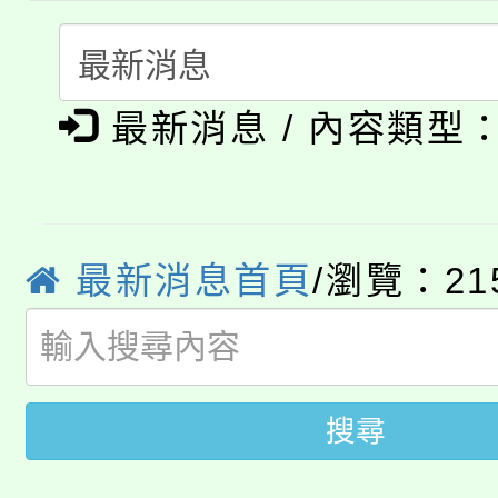
轉知中國文化大學推廣
代理(課)教師甄選結果(
淨零綠生活教案入校路
《TA101》溝通分析
最新消息 / 內容類型
115年食農教育專業人
會
程，歡迎學生輔導中心
學期銜接期間理賠案件
程
心理、諮商輔導、社會
淨零綠領人才培育課程
學籍身 分審查程序及
最新消息首頁
/瀏覽：21
系所師生報名參加。
公告本校115學年度第1
版
「2026金融保險知識
代理(課)教師甄選結果(
搜尋
桃園市115學年度學生
車」活動
公告本校115學年度第