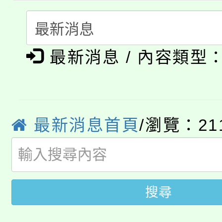
115年度「教育部表揚
展演活動實施計畫」
踴躍報名參加。
系所師生報名參加。
公告本校115學年度第1
義教育推展貢獻獎」
最新消息 / 內容類型
「2026金融保險知識
代理(課)教師甄選結果(
桃園市115學年度學生
車」活動
公告本校115學年度第
生本土語及新住民語歌
最新消息首頁
/瀏覽：21
公告本校115學年度第
代理(課)教師甄選結果(
轉知中國文化大學推廣
代理(課)教師甄選結果(
轉知苗栗縣政府辦理11
《TA101》溝通分析
搜尋
桃園市115學年度學生
縣市「校園短影音徵選
程，歡迎學生輔導中心