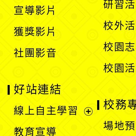
展
研習活
宣導影片
單
選
開
校外活
獲獎影片
單
選
校園志
社團影音
單
校園活
好站連結
校務
線上自主學習
展
場地預
教育宣導