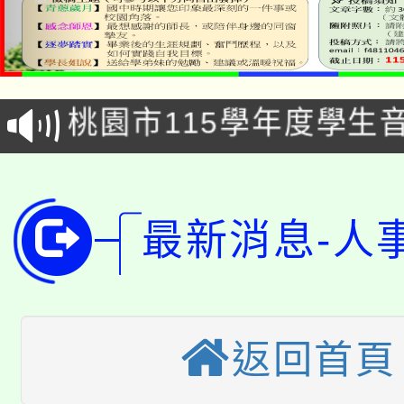
公告本校115學年度第1
「2026金融保險知識
代理(課)教師甄選結果(
桃園市115學年度學生
車」活動
公告本校115學年度第
生本土語及新住民語歌
公告本校115學年度第
代理(課)教師甄選結果(
最新消息-人
轉知中國文化大學推廣
代理(課)教師甄選結果(
轉知苗栗縣政府辦理11
《TA101》溝通分析
桃園市115學年度學生
縣市「校園短影音徵選
程，歡迎學生輔導中心
返回首頁
「桃園市補助參觀特色
要點
門員」簡章及活動海報
心理、諮商輔導、社會