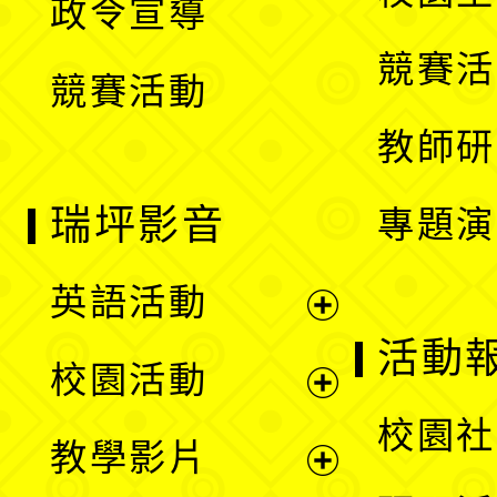
政令宣導
單
選
競賽活
競賽活動
單
教師研
瑞坪影音
專題演
英語活動
展
活動
校園活動
開
展
校園社
教學影片
選
開