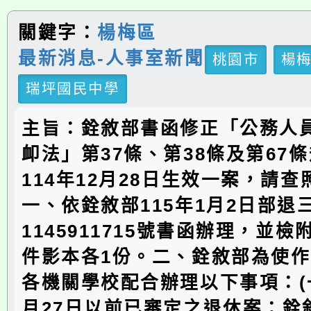
關鍵字：
楊梅區
最新消息-人事室新聞
桃園市
楊
瑞坪國民中學
主旨：銓敘部書函修正「公務人
卹法」第37條、第38條及第67
114年12月28日生效一案，請
一、依銓敘部115年1月2日部退
1145911715號書函辦理，並
件影本各1份。二、銓敘部為使
各機關學校配合辦理以下事項：(一)
月27日以前已審定之退休案：銓