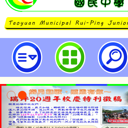
銓敘部書函修正「公務人員退休資遣
條、第38條及第67條規定，並自11
效-桃園市立瑞坪國民中學