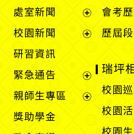
處室新聞
會考歷
展
校園新聞
歷屆段
開
展
研習資訊
選
開
瑞坪
緊急通告
單
選
展
校園巡
親師生專區
單
開
展
校園活
獎助學金
選
開
校園生