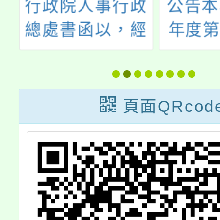
政
公告本校113學
銓敘部
經
年度第1學期第
遺屬年
籍
11次本土語教學
「早期
戶
支援工作人員甄
退休金
行
選結果
退休公
頁面QRcod
機
給年節
員
業要點
所定最
項
需標準