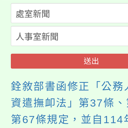
「桃園市補助參觀特色
要點
門員」簡章及活動海報
心理、諮商輔導、社會
115年度「教育部表揚
展演活動實施計畫」
踴躍報名參加。
系所師生報名參加。
義教育推展貢獻獎」
送出
銓敘部書函修正「公務
資遣撫卹法」第37條、
第67條規定，並自114