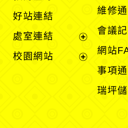
開
維修通
好站連結
選
會議記
處室連結
單
展
網站F
校園網站
開
展
事項通
選
開
瑞坪儲
單
選
單