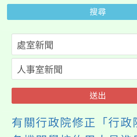
「2026金融保險知識
代理(課)教師甄選結果(
搜尋
桃園市115學年度學生
車」活動
公告本校115學年度第
生本土語及新住民語歌
公告本校115學年度第
代理(課)教師甄選結果(
轉知中國文化大學推廣
代理(課)教師甄選結果(
《TA101》溝通分析
送出
程，歡迎學生輔導中心
心理、諮商輔導、社會
有關行政院修正「行政
系所師生報名參加。