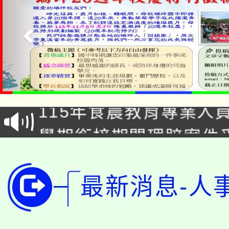
淨零綠生活教案入校路
115年食農教育專業人
會
學期銜接期間理賠案件
程
淨零綠領人才培育課程
學籍身 分審查程序及
公告本校115學年度第1
最新消息-人
版
「2026金融保險知識
代理(課)教師甄選結果(