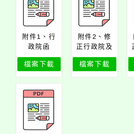
附件1、行
附件2、修
政院函
正行政院及
所屬各機關
檔案下載
檔案下載
學校約用人
員進用及運
用要點第3
點、第4
點、第6點