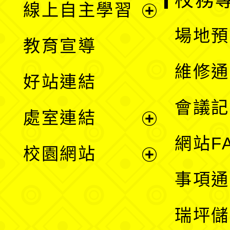
線上自主學習
展
場地預
教育宣導
開
維修通
好站連結
選
會議記
處室連結
單
展
網站F
校園網站
開
展
事項通
選
開
瑞坪儲
單