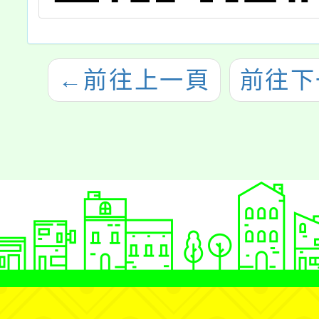
←
前往上一頁
前往下