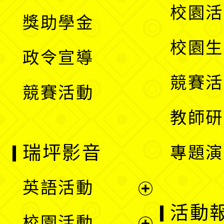
開
展
校園活
獎助學金
選
開
校園生
政令宣導
單
選
競賽活
競賽活動
單
教師研
瑞坪影音
專題演
英語活動
展
活動
校園活動