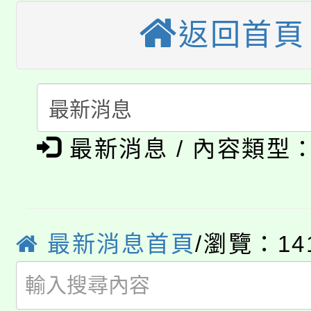
桃園市115學年度學生
車」活動
返回首頁
公告本校115學年度第
生本土語及新住民語歌
公告本校115學年度第
代理(課)教師甄選結果(
轉知中國文化大學推廣
代理(課)教師甄選結果(
淨零綠生活教案入校路
《TA101》溝通分析
最新消息 / 內容類型
115年食農教育專業人
會
程，歡迎學生輔導中心
學期銜接期間理賠案件
程
心理、諮商輔導、社會
最新消息首頁
/瀏覽：14
淨零綠領人才培育課程
學籍身 分審查程序及
系所師生報名參加。
公告本校115學年度第1
版