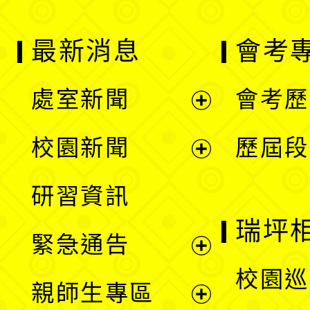
最新消息
會考
處室新聞
會考歷
展
校園新聞
歷屆段
開
展
研習資訊
選
開
瑞坪
緊急通告
單
選
展
校園巡
親師生專區
單