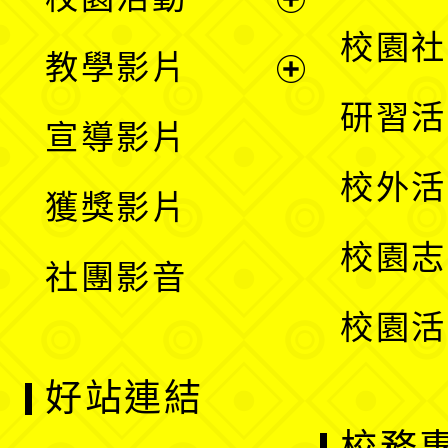
開
展
校園社
教學影片
選
開
展
研習活
宣導影片
單
選
開
校外活
獲獎影片
單
選
校園志
社團影音
單
校園活
好站連結
校務