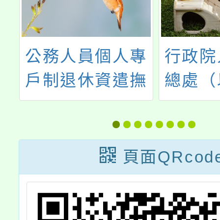
部
公務人員個人專
行政院
2
戶制退休資遣撫
總處（
正
卹法施行細則，
人事總
員
業經考試院於民
以，「
管
國112年7月20
性騷擾
頁面QRcod
文
日訂定發布，並
人士培
業
自112年7月1日
人才