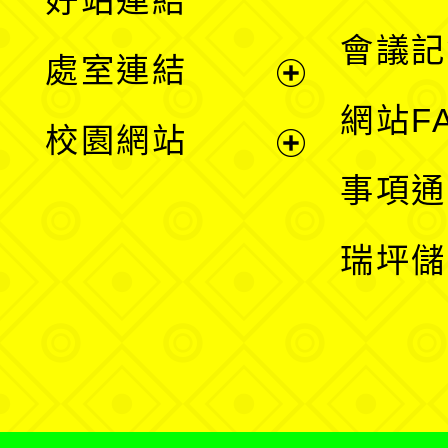
好站連結
選
會議記
處室連結
單
展
網站F
校園網站
開
展
事項通
選
開
瑞坪儲
單
選
單