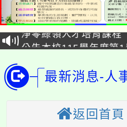
學期銜接期間理賠案件
淨零綠領人才培育課程
學籍身 分審查程序及
公告本校115學年度第1
版
「2026金融保險知識
代理(課)教師甄選結果(
桃園市115學年度學生
車」活動
最新消息-人
公告本校115學年度第
生本土語及新住民語歌
公告本校115學年度第
代理(課)教師甄選結果(
返回首頁
轉知中國文化大學推廣
代理(課)教師甄選結果(