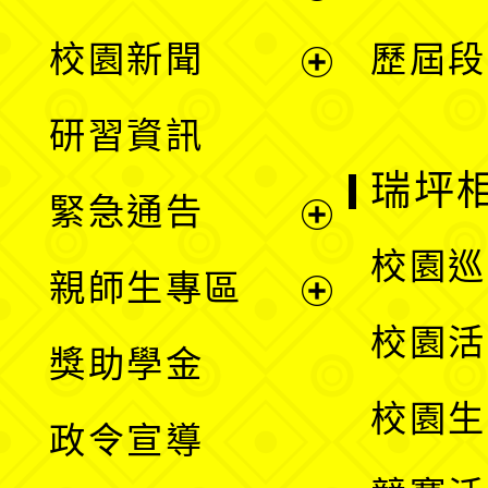
展
校園新聞
歷屆段
開
展
研習資訊
選
開
瑞坪
緊急通告
單
選
展
校園巡
親師生專區
單
開
展
校園活
獎助學金
選
開
校園生
政令宣導
單
選