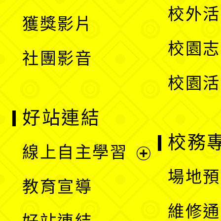
開
校外活
獲獎影片
單
選
校園志
社團影音
單
校園活
好站連結
校務
線上自主學習
展
場地預
教育宣導
開
維修通