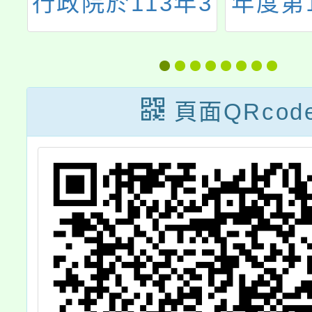
屆
行政院於113年3
年度第
，
月30日修正發布
次本土
工
「公務人員加給
援工作
期
給與辦法」一案
頁面QRcod
案