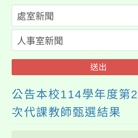
轉知中國文化大學推廣
代理(課)教師甄選結果(
轉知苗栗縣政府辦理11
《TA101》溝通分析
桃園市115學年度學生
縣市「校園短影音徵選
程，歡迎學生輔導中心
要點
門員」簡章及活動海報
心理、諮商輔導、社會
送出
踴躍報名參加。
系所師生報名參加。
公告本校114學年度第
次代課教師甄選結果