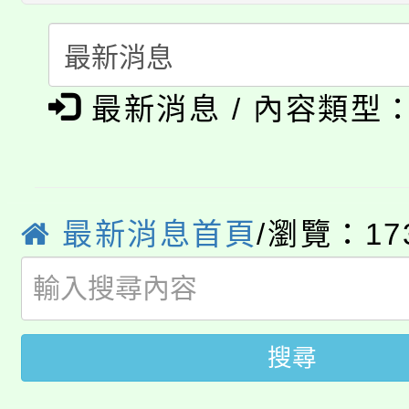
轉知苗栗縣政府辦理11
《TA101》溝通分析
桃園市115學年度學生
縣市「校園短影音徵選
程，歡迎學生輔導中心
學期銜接期間理賠案件
要點
門員」簡章及活動海報
最新消息 / 內容類型
心理、諮商輔導、社會
淨零綠領人才培育課程
學籍身 分審查程序及
踴躍報名參加。
系所師生報名參加。
公告本校115學年度第1
版
「2026金融保險知識
最新消息首頁
/瀏覽：17
代理(課)教師甄選結果(
桃園市115學年度學生
車」活動
公告本校115學年度第
生本土語及新住民語歌
搜尋
公告本校115學年度第
代理(課)教師甄選結果(