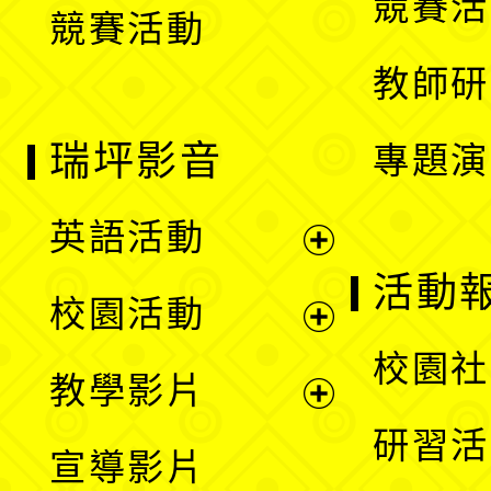
競賽活
競賽活動
單
教師研
瑞坪影音
專題演
英語活動
展
活動
校園活動
開
展
校園社
教學影片
選
開
展
研習活
宣導影片
單
選