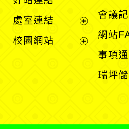
好站連結
選
會議記
處室連結
單
展
網站F
校園網站
開
展
事項通
選
開
瑞坪儲
單
選
單