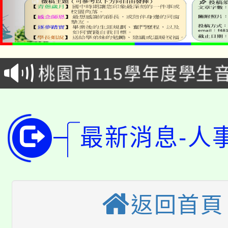
公告本校115學年度第1
「2026金融保險知識
代理(課)教師甄選結果(
桃園市115學年度學生
車」活動
公告本校115學年度第
生本土語及新住民語歌
公告本校115學年度第
代理(課)教師甄選結果(
最新消息-人
轉知中國文化大學推廣
代理(課)教師甄選結果(
轉知苗栗縣政府辦理11
《TA101》溝通分析
桃園市115學年度學生
縣市「校園短影音徵選
程，歡迎學生輔導中心
返回首頁
「桃園市補助參觀特色
要點
門員」簡章及活動海報