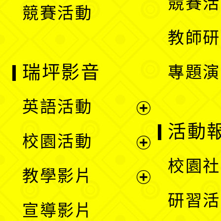
競賽活
競賽活動
單
教師研
瑞坪影音
專題演
英語活動
展
活動
校園活動
開
展
校園社
教學影片
選
開
展
研習活
宣導影片
單
選