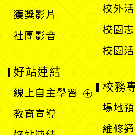
開
校外活
獲獎影片
單
選
校園志
社團影音
單
校園活
好站連結
校務
線上自主學習
展
場地預
教育宣導
開
維修通