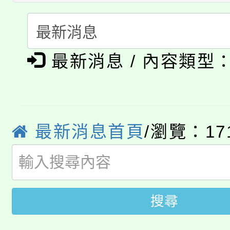
心理、諮商輔導、社會
115年度「教育部表揚
展演活動實施計畫」
踴躍報名參加。
系所師生報名參加。
公告本校115學年度第1
義教育推展貢獻獎」
最新消息 / 內容類型
「2026金融保險知識
代理(課)教師甄選結果(
桃園市115學年度學生
車」活動
公告本校115學年度第
生本土語及新住民語歌
最新消息首頁
/瀏覽：17
公告本校115學年度第
代理(課)教師甄選結果(
轉知中國文化大學推廣
代理(課)教師甄選結果(
轉知苗栗縣政府辦理11
《TA101》溝通分析
搜尋
桃園市115學年度學生
縣市「校園短影音徵選
程，歡迎學生輔導中心