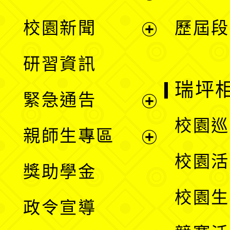
展
校園新聞
歷屆段
開
展
研習資訊
選
開
瑞坪
緊急通告
單
選
展
校園巡
親師生專區
單
開
展
校園活
獎助學金
選
開
校園生
政令宣導
單
選