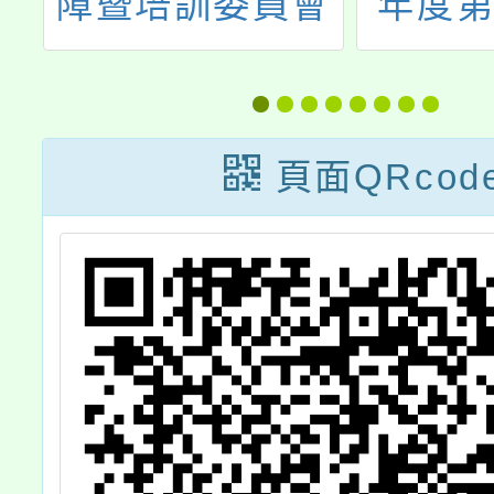
會
年度第1學期第
員陞任
）
15次代課教師甄
表，並自
務
選結果
月1
頁面QRcod
及