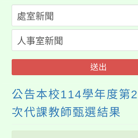
「桃園市補助參觀特色
要點
門員」簡章及活動海報
心理、諮商輔導、社會
115年度「教育部表揚
展演活動實施計畫」
踴躍報名參加。
系所師生報名參加。
義教育推展貢獻獎」
送出
公告本校114學年度第
次代課教師甄選結果