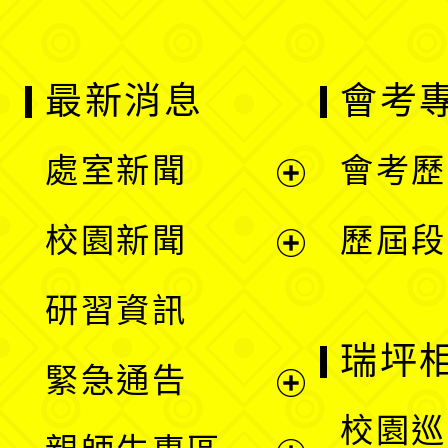
最新消息
會考
處室新聞
會考歷
展
校園新聞
歷屆段
開
展
研習資訊
選
開
瑞坪
緊急通告
單
選
展
校園巡