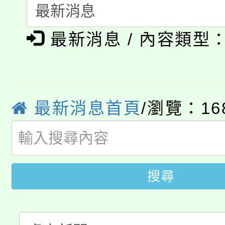
轉知中國文化大學推廣
代理(課)教師甄選結果(
淨零綠生活教案入校路
《TA101》溝通分析
最新消息 / 內容類型
115年食農教育專業人
會
程，歡迎學生輔導中心
學期銜接期間理賠案件
程
心理、諮商輔導、社會
淨零綠領人才培育課程
學籍身 分審查程序及
最新消息首頁
/瀏覽：16
系所師生報名參加。
公告本校115學年度第1
版
「2026金融保險知識
代理(課)教師甄選結果(
桃園市115學年度學生
搜尋
車」活動
公告本校115學年度第
生本土語及新住民語歌