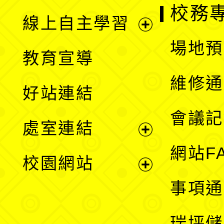
校務
線上自主學習
展
場地預
教育宣導
開
維修通
好站連結
選
會議記
處室連結
單
展
網站F
校園網站
開
展
事項通
選
開
瑞坪儲