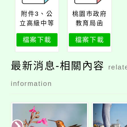
附件3、公
桃園市政府
立高級中等
教育局函
以下學校教
檔案下載
檔案下載
師成績考核
辦法第5
條、第6條
最新消息-相關內容
relat
之1修正條
文
information