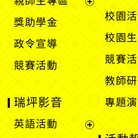
親師生專區
單
開
展
校園活
獎助學金
選
開
校園生
政令宣導
單
選
競賽活
競賽活動
單
教師研
瑞坪影音
專題演
英語活動
展