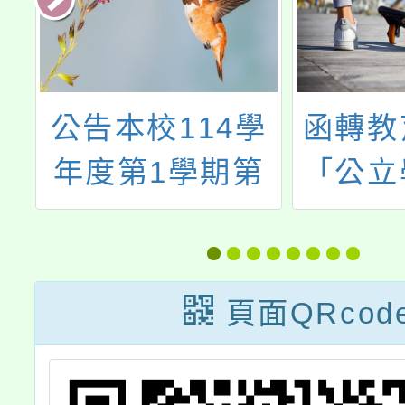
公告本校114學
函轉教育部
年度第1學期第
「公立學校
1~6次代理教師
教職員一次
甄選簡章（1次
金及養老給
公告分次招考）
惠存款辦法
頁面QRcod
15條條文勘
1份