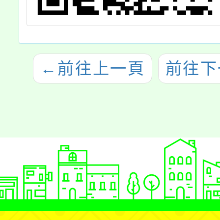
←
前往上一頁
前往下