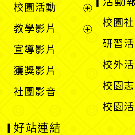
活動
校園活動
開
展
校園社
教學影片
選
開
展
研習活
宣導影片
單
選
開
校外活
獲獎影片
單
選
校園志
社團影音
單
校園活
好站連結