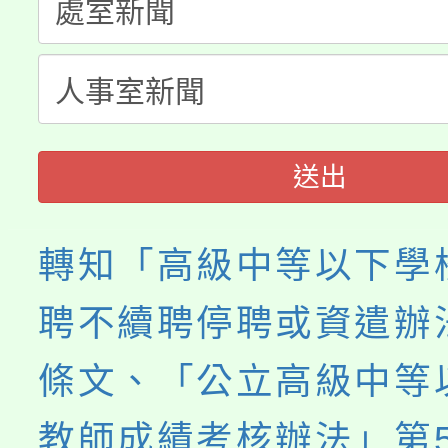
公告本校115學年度第
代理(課)教師甄選結果(
轉知中國文化大學推廣
代理(課)教師甄選結果(
《TA101》溝通分析
程，歡迎學生輔導中心
送出
心理、諮商輔導、社會
轉知「高級中等以下學
系所師生報名參加。
聘不續聘停聘或資遣辦
條文、「公立高級中等
教師成績考核辦法」第