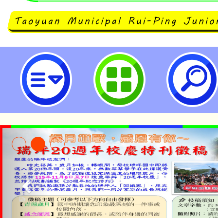
轉知「高級中等以下學校教師解聘
遣辦法」部分條文、「公立高級中
成績考核辦法」第5條、第6條之1
中華民國115年1月12日以臺教授
1146004422A號令修正發布-桃
學
淨零綠生活教案入校路