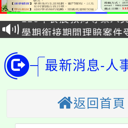
115年食農教育專業人
會
學期銜接期間理賠案件
程
淨零綠領人才培育課程
學籍身 分審查程序及
公告本校115學年度第1
版
最新消息-人
「2026金融保險知識
代理(課)教師甄選結果(
桃園市115學年度學生
車」活動
公告本校115學年度第
生本土語及新住民語歌
返回首頁
公告本校115學年度第
代理(課)教師甄選結果(