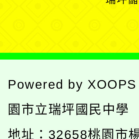
單
選
單
Powered by
XOOPS
園市立瑞坪國民中學
地址：
32658桃園市