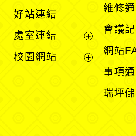
開
維修通
好站連結
選
會議記
處室連結
單
展
網站F
校園網站
開
展
事項通
選
開
瑞坪儲
單
選
單