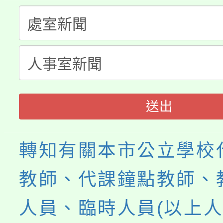
轉知中國文化大學推廣
代理(課)教師甄選結果(
轉知苗栗縣政府辦理11
《TA101》溝通分析
縣市「校園短影音徵選
程，歡迎學生輔導中心
門員」簡章及活動海報
心理、諮商輔導、社會
送出
踴躍報名參加。
系所師生報名參加。
轉知有關本市公立學校
教師、代課鐘點教師、
人員、臨時人員(以上