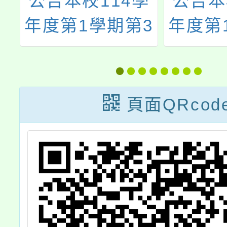
學
公告本校113學
轉知「
3
年度第1學期第1
週休二
支
次代理（課）教
法」，
選
師甄選錄取名單
院會同
113年
頁面QRcod
發布廢
發布令
條文及
各