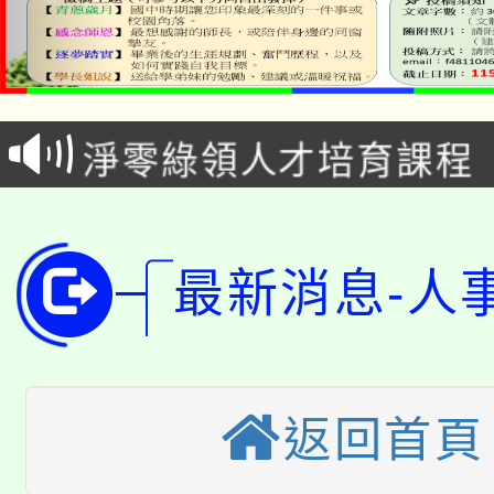
115年食農教育專業人
學期銜接期間理賠案件
程
淨零綠領人才培育課程
學籍身 分審查程序及
公告本校115學年度第1
版
「2026金融保險知識
代理(課)教師甄選結果(
最新消息-人
桃園市115學年度學生
車」活動
公告本校115學年度第
生本土語及新住民語歌
公告本校115學年度第
代理(課)教師甄選結果(
返回首頁
轉知中國文化大學推廣
代理(課)教師甄選結果(