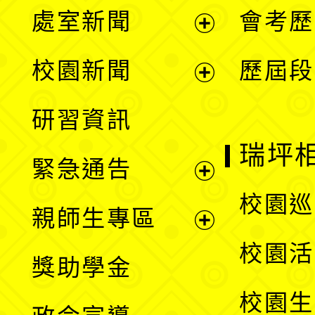
處室新聞
會考歷
展
校園新聞
歷屆段
開
展
研習資訊
選
開
瑞坪
緊急通告
單
選
展
校園巡
親師生專區
單
開
展
校園活
獎助學金
選
開
校園生