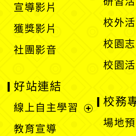
研習活
宣導影片
單
選
開
校外活
獲獎影片
單
選
校園志
社團影音
單
校園活
好站連結
校務
線上自主學習
展
場地預
教育宣導