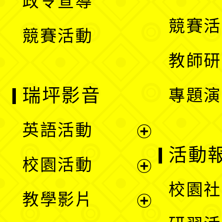
政令宣導
單
選
競賽活
競賽活動
單
教師研
瑞坪影音
專題演
英語活動
展
活動
校園活動
開
展
校園社
教學影片
選
開
展