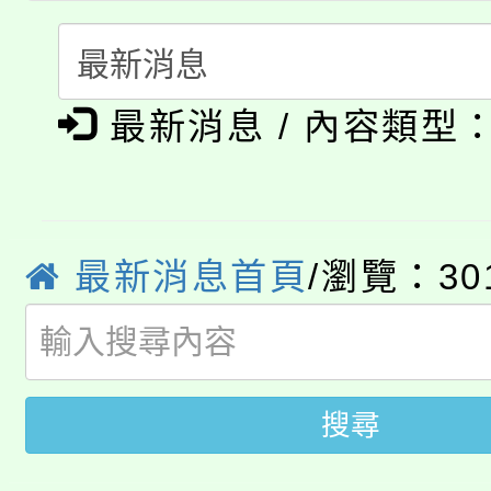
轉知苗栗縣政府辦理11
《TA101》溝通分析
115年食農教育專業人
縣市「校園短影音徵選
程，歡迎學生輔導中心
最新消息 / 內容類型
學期銜接期間理賠案件
程
門員」簡章及活動海報
心理、諮商輔導、社會
淨零綠領人才培育課程
學籍身 分審查程序及
踴躍報名參加。
系所師生報名參加。
公告本校115學年度第1
版
最新消息首頁
/瀏覽：30
「2026金融保險知識
代理(課)教師甄選結果(
桃園市115學年度學生
車」活動
公告本校115學年度第
生本土語及新住民語歌
搜尋
公告本校115學年度第
代理(課)教師甄選結果(