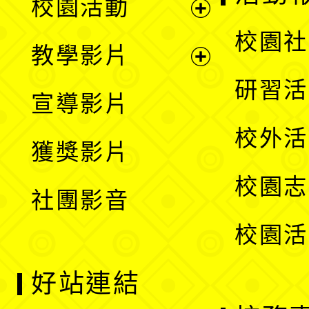
校園活動
開
展
校園社
教學影片
選
開
展
研習活
宣導影片
單
選
開
校外活
獲獎影片
單
選
校園志
社團影音
單
校園活
好站連結