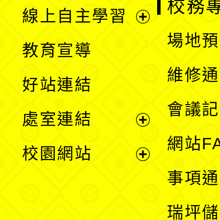
校務
線上自主學習
展
場地預
教育宣導
開
維修通
好站連結
選
會議記
處室連結
單
展
網站F
校園網站
開
展
事項通
選
開
瑞坪儲