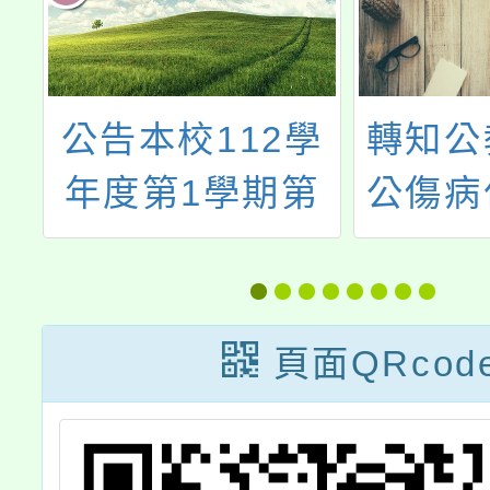
學
轉知公教員工因
公告本
第
公傷病住院醫療
年度第
學
補助補充規定，
1~3
甄
並自113年11月
甄選簡
22日生效
公告分
頁面QRcod