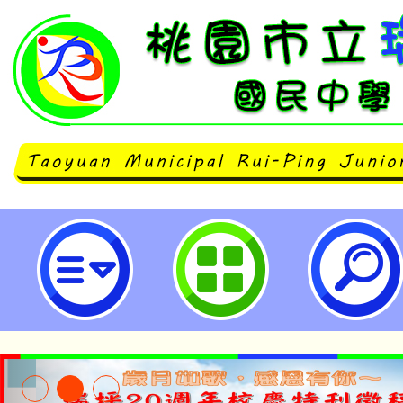
轉知有關銓敘部函以，民國112年5
布之公務人員退休撫卹基金管理條
行日期，業經考試院、行政院令會
第2項、第3項有關公務人員退休撫
自112年6月1日施行外，自112年4
園市立瑞坪國民中學