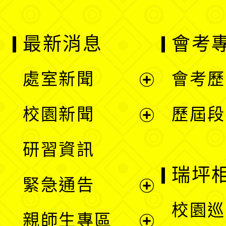
最新消息
會考
處室新聞
會考歷
展
校園新聞
歷屆段
開
展
研習資訊
選
開
瑞坪
緊急通告
單
選
展
校園巡
親師生專區
單