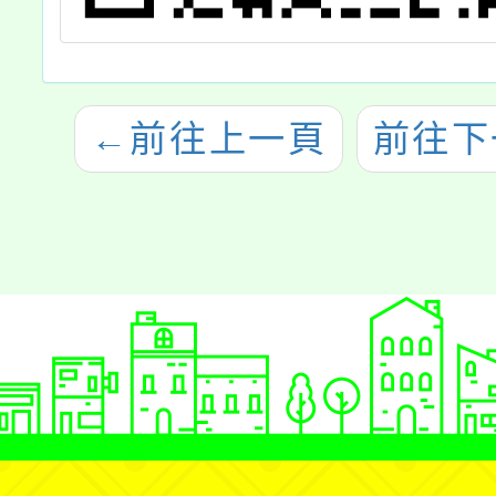
←
前往上一頁
前往下