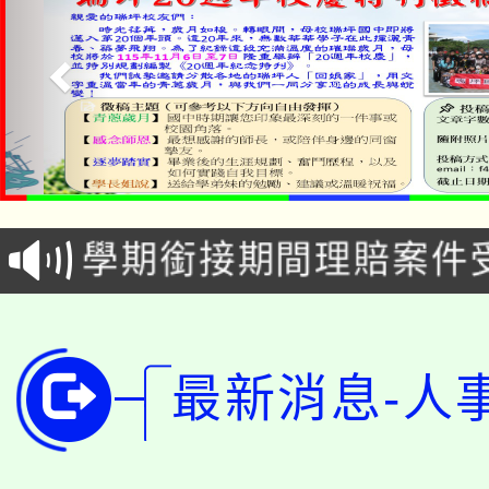
淨零綠生活教案入校路
115年食農教育專業人
會
學期銜接期間理賠案件
程
淨零綠領人才培育課程
學籍身 分審查程序及
公告本校115學年度第1
版
最新消息-人
「2026金融保險知識
代理(課)教師甄選結果(
桃園市115學年度學生
車」活動