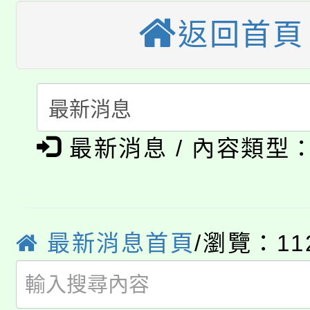
公告本校115學年度第
生本土語及新住民語歌
返回首頁
公告本校115學年度第
代理(課)教師甄選結果(
轉知中國文化大學推廣
代理(課)教師甄選結果(
淨零綠生活教案入校路
《TA101》溝通分析
最新消息 / 內容類型
115年食農教育專業人
會
程，歡迎學生輔導中心
學期銜接期間理賠案件
程
心理、諮商輔導、社會
淨零綠領人才培育課程
學籍身 分審查程序及
系所師生報名參加。
最新消息首頁
/瀏覽：11
公告本校115學年度第1
版
「2026金融保險知識
代理(課)教師甄選結果(