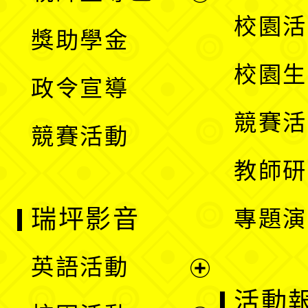
開
展
校園活
獎助學金
選
開
校園生
政令宣導
單
選
競賽活
競賽活動
單
教師研
瑞坪影音
專題演
英語活動
展
活動