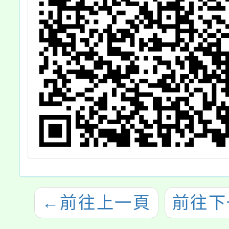
←
前往上一頁
前往下