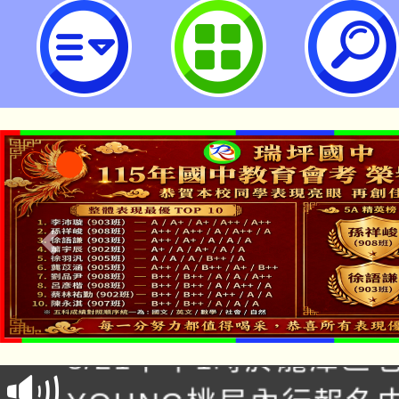
檢送「公立中小學兼任行政職務教
準」第4點發布令影本及行政規則修
桃園市立瑞坪國民中學
「本色祭」8/29、30
8/21下午1時於龍潭區
場熱烈登場!
YOUNG桃局內行報名
徵才活動。