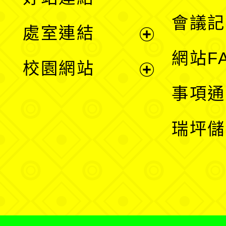
選
會議記
處室連結
單
展
網站F
校園網站
開
展
事項通
選
開
瑞坪儲
單
選
單