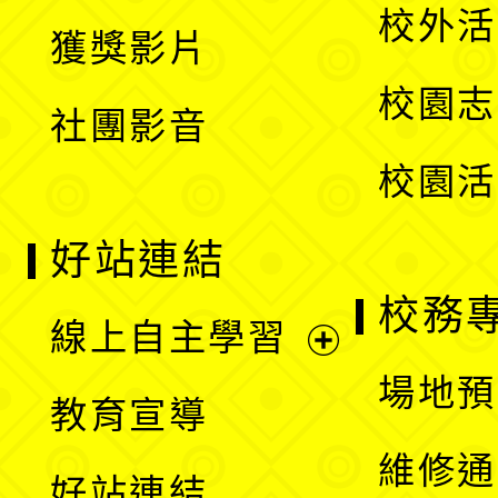
開
校外活
獲獎影片
單
選
校園志
社團影音
單
校園活
好站連結
校務
線上自主學習
展
場地預
教育宣導
開
維修通
好站連結