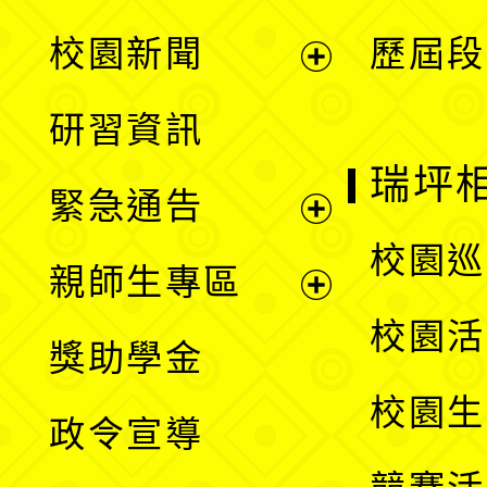
展
校園新聞
歷屆段
開
展
研習資訊
選
開
瑞坪
緊急通告
單
選
展
校園巡
親師生專區
單
開
展
校園活
獎助學金
選
開
校園生
政令宣導
單
選