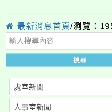
YOUNG桃局內行報名
徵才活動。
8月14至27日，桃園
局官網。
最新消息首頁
/瀏覽：19
115年桃園市運動會8/1
開!
桃園市低收入戶享有免
田徑場及游泳池舉行。
大園自造教育及科技中心
搜尋
視費優惠，中低收入戶
大溪自造教育及科技中心
份教師增能研習
半價優惠，詳情可洽有
淨零綠生活教案入校路
份教師研習
者。
115年食農教育專業人
會
程