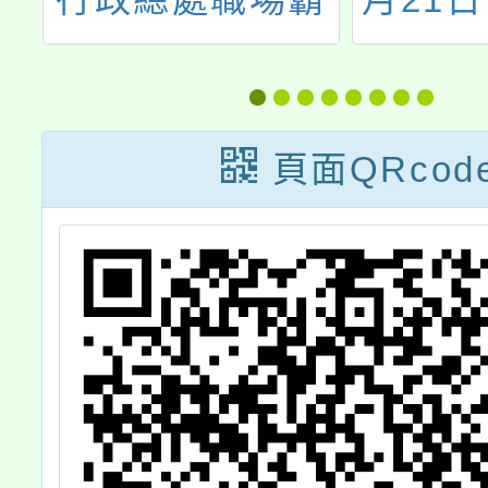
學
凌案件通報平臺
布「育
甄
已於113年12月
薪實施
13日上線
2條
頁面QRcod