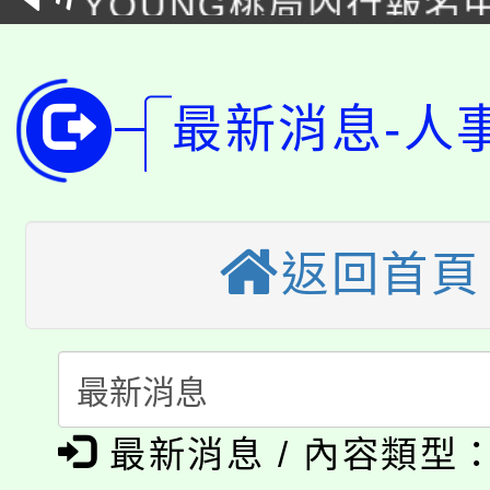
8月14至27日，桃園
局官網。
115年桃園市運動會8/1
開!
最新消息-人
桃園市低收入戶享有免
田徑場及游泳池舉行。
大園自造教育及科技中心
視費優惠，中低收入戶
大溪自造教育及科技中心
份教師增能研習
返回首頁
半價優惠，詳情可洽有
淨零綠生活教案入校路
份教師研習
者。
115年食農教育專業人
會
「本色祭」8/29、30
程
最新消息 / 內容類型
8/21下午1時於龍潭區
場熱烈登場!