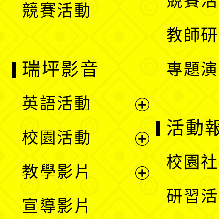
競賽活
競賽活動
單
教師研
瑞坪影音
專題演
英語活動
展
活動
校園活動
開
展
校園社
教學影片
選
開
展
研習活
宣導影片
單
選