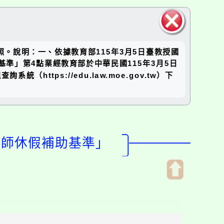
關閉區
。說明：一、依據教育部115年3月5日臺教授國
塊
基準」第4點業經教育部於中華民國115年3月5日
ttps://edu.law.moe.gov.tw）下
教師休假補助基準」
開
啟
上
方