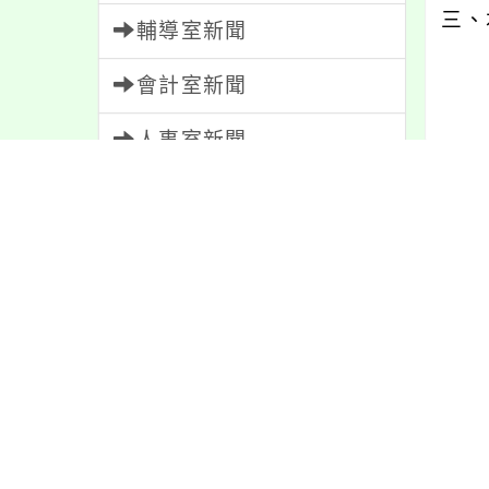
三、
輔導室新聞
會計室新聞
人事室新聞
內文
家長會新聞
內容標籤
內容
防疫
36
教學
38
報名
1151
資訊
337
公告
1611
緊急
2
重要
38
節日
10