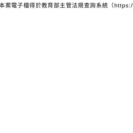
本案電子檔得於教育部主管法規查詢系統（https://edu
可瀏覽群組：
註冊會員
訪客
附件下載
Download attachment