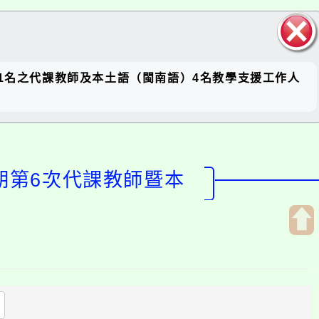
關閉區
1名之代課教師及本土語（閩南語）4名教學支援工作人
塊
期第6次代課教師暨本
開
啟
上
方
區