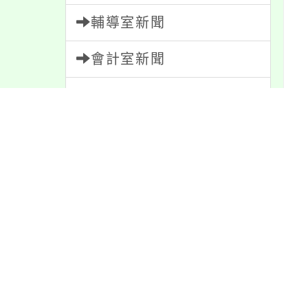
輔導室新聞
會計室新聞
人事室新聞
內
家長會新聞
內容標籤
最
節日
10
報名
1151
資訊
337
宣導
274
公告
1611
特色
6