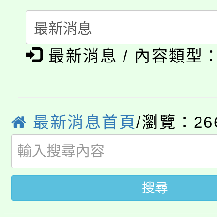
轉知中國文化大學推廣
代理(課)教師甄選結果(
淨零綠生活教案入校路
《TA101》溝通分析
最新消息 / 內容類型
115年食農教育專業人
會
程，歡迎學生輔導中心
學期銜接期間理賠案件
程
心理、諮商輔導、社會
淨零綠領人才培育課程
學籍身 分審查程序及
最新消息首頁
/瀏覽：26
系所師生報名參加。
公告本校115學年度第1
版
「2026金融保險知識
代理(課)教師甄選結果(
桃園市115學年度學生
搜尋
車」活動
公告本校115學年度第
生本土語及新住民語歌