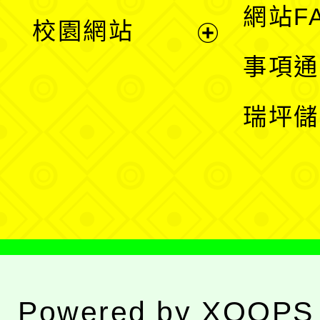
展
網站F
校園網站
開
展
事項通
選
開
瑞坪儲
單
選
單
Powered by
XOOPS