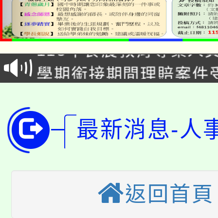
淨零綠生活教案入校路
115年食農教育專業人
會
學期銜接期間理賠案件
程
淨零綠領人才培育課程
學籍身 分審查程序及
公告本校115學年度第1
版
最新消息-人
「2026金融保險知識
代理(課)教師甄選結果(
桃園市115學年度學生
車」活動
公告本校115學年度第
生本土語及新住民語歌
返回首頁
公告本校115學年度第
代理(課)教師甄選結果(