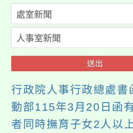
公告本校115學年度第
代理(課)教師甄選結果(
轉知中國文化大學推廣
代理(課)教師甄選結果(
《TA101》溝通分析
程，歡迎學生輔導中心
送出
心理、諮商輔導、社會
行政院人事行政總處書
系所師生報名參加。
動部115年3月20日函
者同時撫育子女2人以