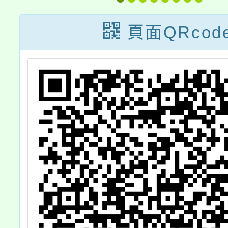
作人員甄選
書函轉勞動部
結果
正「性別工作
頁面QRcod
等申訴審議處
辦法」，名稱
修正為「性別
等工作申訴審
處理辦法」，
經該部113年1
11日令修正發