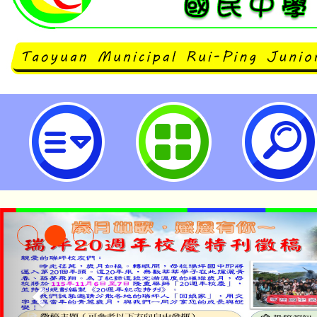
行政院人事行政總處書函以，勞動部1
日函有關受僱者同時撫育子女2人
滿30日之育嬰留職停薪疑義-桃園
學