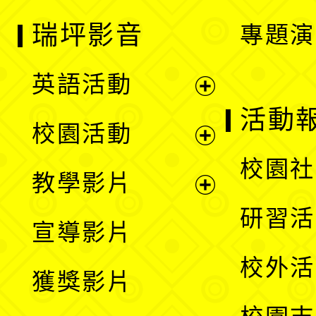
瑞坪影音
專題演
英語活動
展
活動
校園活動
開
展
校園社
教學影片
選
開
展
研習活
宣導影片
單
選
開
校外活
獲獎影片
單
選