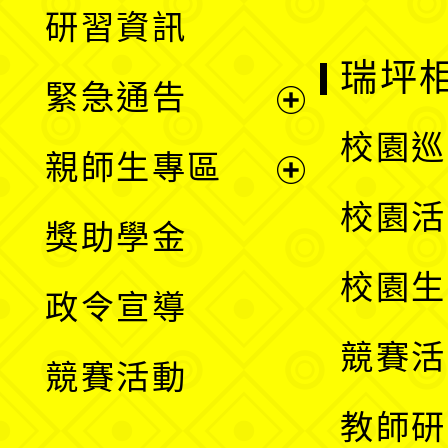
展
研習資訊
選
開
瑞坪
緊急通告
單
選
展
校園巡
親師生專區
單
開
展
校園活
獎助學金
選
開
校園生
政令宣導
單
選
競賽活
競賽活動
單
教師研