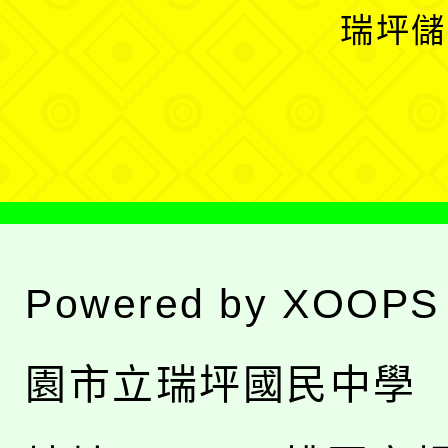
選
開
瑞坪儲
單
選
單
Powered by
XOOPS
園市立瑞坪國民中學