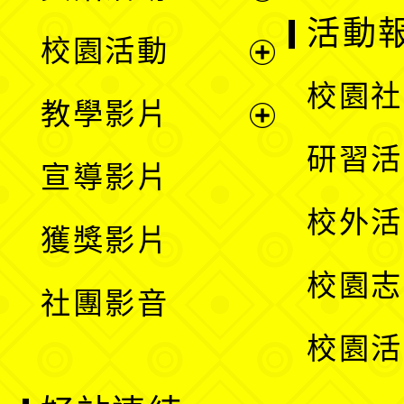
展
活動
校園活動
開
展
校園社
教學影片
選
開
展
研習活
宣導影片
單
選
開
校外活
獲獎影片
單
選
校園志
社團影音
單
校園活