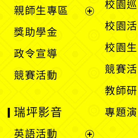
展
校園巡
親師生專區
單
開
展
校園活
獎助學金
選
開
校園生
政令宣導
單
選
競賽活
競賽活動
單
教師研
瑞坪影音
專題演
英語活動