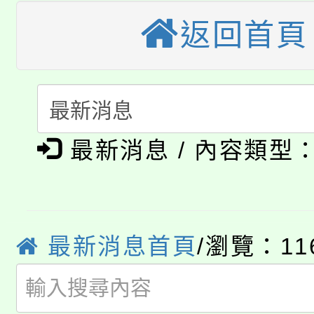
大園自造教育及科技中心
返回首頁
視費優惠，中低收入戶
大溪自造教育及科技中心
份教師增能研習
半價優惠，詳情可洽有
淨零綠生活教案入校路
份教師研習
者。
公告本校115學年度第1
會
最新消息 / 內容類型
「本色祭」8/29、30
代理(課)教師甄選結果
8/21下午1時於龍潭區
場熱烈登場!
告(尚有缺額)
YOUNG桃局內行報名
徵才活動。
最新消息首頁
/瀏覽：11
8月14至27日，桃園
局官網。
115年桃園市運動會8/1
開!