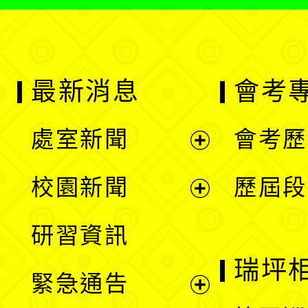
最新消息
會考
處室新聞
會考歷
展
校園新聞
歷屆段
開
展
研習資訊
選
開
瑞坪
緊急通告
單
選