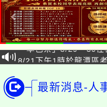
公告本校115學年度第1
「本色祭」8/29、30
代理(課)教師甄選結果
8/21下午1時於龍潭區
場熱烈登場!
告(尚有缺額)
YOUNG桃局內行報名
徵才活動。
8月14至27日，桃園
局官網。
最新消息-人
115年桃園市運動會8/1
開!
桃園市低收入戶享有免
田徑場及游泳池舉行。