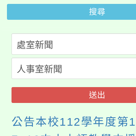
搜尋
桃園市低收入戶享有免
田徑場及游泳池舉行。
大園自造教育及科技中心
視費優惠，中低收入戶
大溪自造教育及科技中心
份教師增能研習
半價優惠，詳情可洽有
淨零綠生活教案入校路
份教師研習
者。
會
送出
公告本校112學年度第