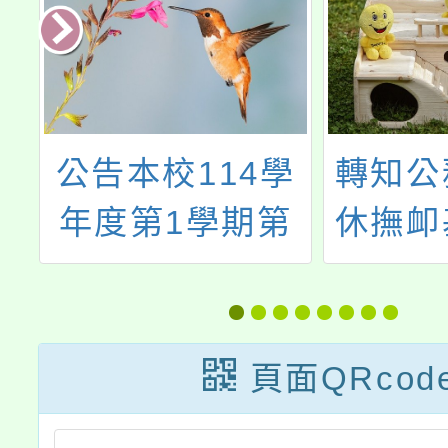
年
公告本校114學
轉知公
長
年度第1學期第
休撫卹
選
7~12次代理
局（以
閱
（課）教師甄選
管局）
簡章（1次公告
年7月
頁面QRcod
分次招考）
戶退撫