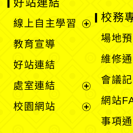
好站連結
校務
線上自主學習
展
場地預
教育宣導
開
維修通
好站連結
選
會議記
處室連結
單
展
網站F
校園網站
開
展
事項通