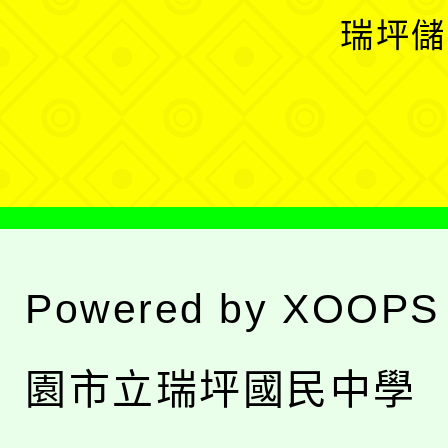
選
開
瑞坪儲
單
選
單
Powered by
XOOPS
園市立瑞坪國民中學