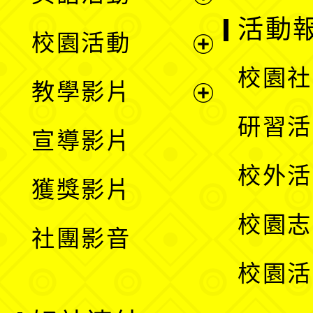
展
活動
校園活動
開
展
校園社
教學影片
選
開
展
研習活
宣導影片
單
選
開
校外活
獲獎影片
單
選
校園志
社團影音
單
校園活