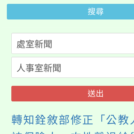
桃園市115學年度學生
搜尋
車」活動
公告本校115學年度第
生本土語及新住民語歌
公告本校115學年度第
代理(課)教師甄選結果(
轉知中國文化大學推廣
代理(課)教師甄選結果(
《TA101》溝通分析
程，歡迎學生輔導中心
送出
心理、諮商輔導、社會
轉知銓敘部修正「公教
系所師生報名參加。