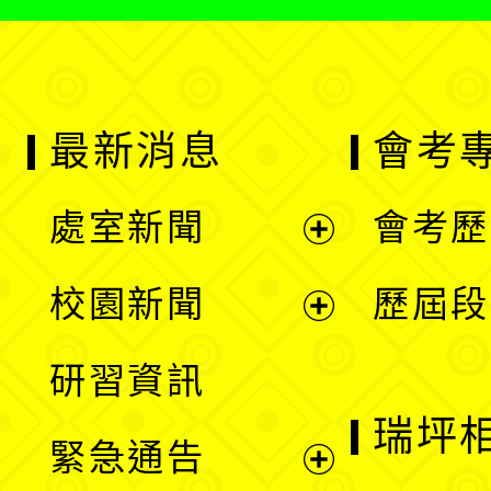
最新消息
會考
處室新聞
會考歷
展
校園新聞
歷屆段
開
展
研習資訊
選
開
瑞坪
緊急通告
單
選