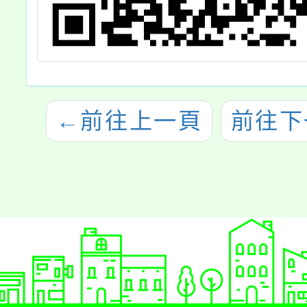
←
前往上一頁
前往下