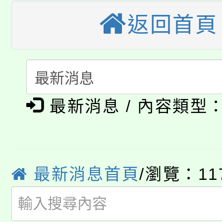
公告本校115學年度第
生本土語及新住民語歌
返回首頁
公告本校115學年度第
代理(課)教師甄選結果(
轉知中國文化大學推廣
代理(課)教師甄選結果(
淨零綠生活教案入校路
《TA101》溝通分析
最新消息 / 內容類型
115年食農教育專業人
會
程，歡迎學生輔導中心
學期銜接期間理賠案件
程
心理、諮商輔導、社會
淨零綠領人才培育課程
學籍身 分審查程序及
最新消息首頁
/瀏覽：11
系所師生報名參加。
公告本校115學年度第1
版
「2026金融保險知識
代理(課)教師甄選結果(