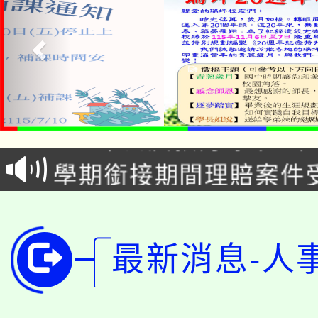
淨零綠生活教案入校路
115年食農教育專業人
會
學期銜接期間理賠案件
程
淨零綠領人才培育課程
學籍身 分審查程序及
公告本校115學年度第1
版
最新消息-人
「2026金融保險知識
代理(課)教師甄選結果(
桃園市115學年度學生
車」活動