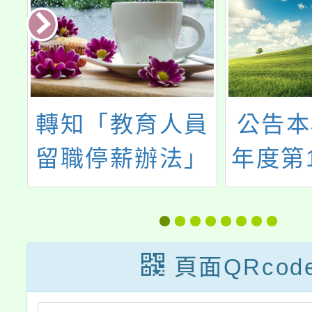
轉知「教育人員
公告本校1
留職停薪辦法」
年度第1學
第4條、第5條、
次本土語
第8條，業經教
援工作人
育部於中華民國
結
頁面QRcod
115年2月13日