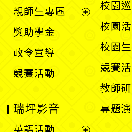
展
校園巡
親師生專區
單
開
展
校園活
獎助學金
選
開
校園生
政令宣導
單
選
競賽活
競賽活動
單
教師研
瑞坪影音
專題演
英語活動