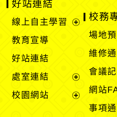
好站連結
校務
線上自主學習
展
場地預
教育宣導
開
維修通
好站連結
選
會議記
處室連結
單
展
網站F
校園網站
開
展
事項通