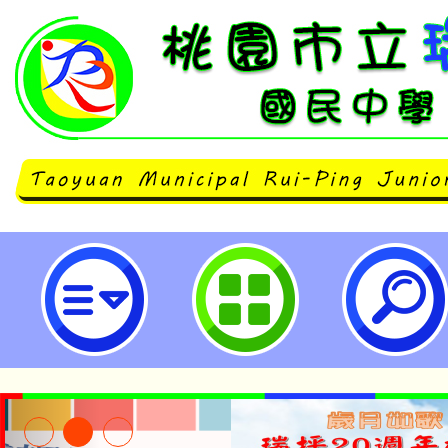
轉知銓敘部修正「公教人員保險被
退給與按月攤提計算所據平均餘命
115年6月1日起生效-桃園市立瑞