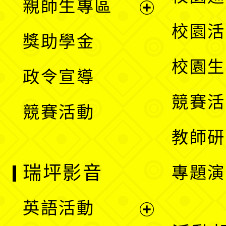
親師生專區
單
開
展
校園活
獎助學金
選
開
校園生
政令宣導
單
選
競賽活
競賽活動
單
教師研
瑞坪影音
專題演
英語活動