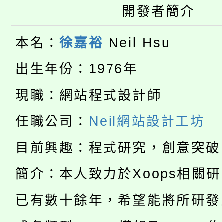
桃園市115學年度學生
車」活動
開發者簡介
公告本校115學年度第
生本土語及新住民語歌
本名：
徐嘉裕
Neil Hsu
公告本校115學年度第
代理(課)教師甄選結果(
出生年份：1976年
轉知中國文化大學推廣
代理(課)教師甄選結果(
現職：網站程式設計師
淨零綠生活教案入校路
《TA101》溝通分析
任職公司：
Neil網站設計工坊
115年食農教育專業人
會
程，歡迎學生輔導中心
目前興趣：程式研究，創意突破
學期銜接期間理賠案件
程
心理、諮商輔導、社會
簡介：本人致力於Xoops相關
淨零綠領人才培育課程
學籍身 分審查程序及
系所師生報名參加。
公告本校115學年度第1
已有數十餘年，希望能將所研發
版