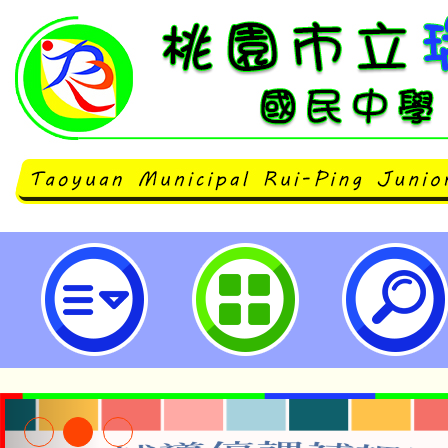
neilrpjhstyc網站設計者：徐嘉裕 N