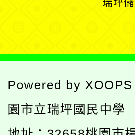
瑞坪儲
單
選
單
Powered by
XOOPS
園市立瑞坪國民中學
地址：
32658桃園市