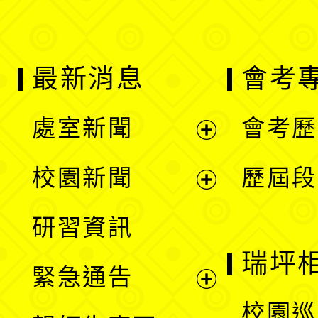
最新消息
會考
處室新聞
會考歷
展
校園新聞
歷屆段
開
展
研習資訊
選
開
瑞坪
緊急通告
單
選
展
校園巡