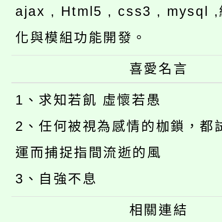
ajax , Html5 , css3 , mysq
化與模組功能開發。
喜愛名言
1、求知若飢 虛懷若愚
2、任何被視為感情的枷鎖，都
運而捕捉指間流逝的風
3、自強不息
相關連結