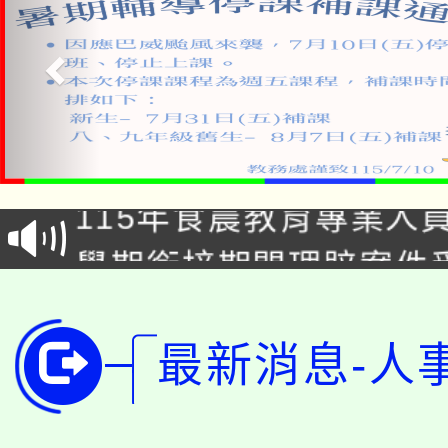
淨零綠生活教案入校路
115年食農教育專業人
會
學期銜接期間理賠案件
程
淨零綠領人才培育課程
學籍身 分審查程序及
公告本校115學年度第1
最新消息-人
版
「2026金融保險知識
代理(課)教師甄選結果(