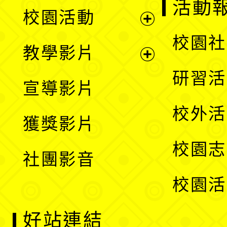
展
活動
校園活動
開
展
校園社
教學影片
選
開
展
研習活
宣導影片
單
選
開
校外活
獲獎影片
單
選
校園志
社團影音
單
校園活
好站連結