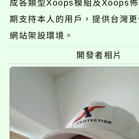
「2026金融保險知識
成各類型Xoops模組及Xoops
代理(課)教師甄選結果(
桃園市115學年度學生
車」活動
期支持本人的用戶，提供台灣更
公告本校115學年度第
生本土語及新住民語歌
網站架設環境。
公告本校115學年度第
代理(課)教師甄選結果(
開發者相片
轉知中國文化大學推廣
代理(課)教師甄選結果(
《TA101》溝通分析
程，歡迎學生輔導中心
心理、諮商輔導、社會
系所師生報名參加。