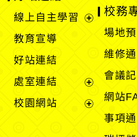
校務
線上自主學習
展
場地預
教育宣導
開
維修通
好站連結
選
會議記
處室連結
單
展
網站F
校園網站
開
展
事項通
選
開