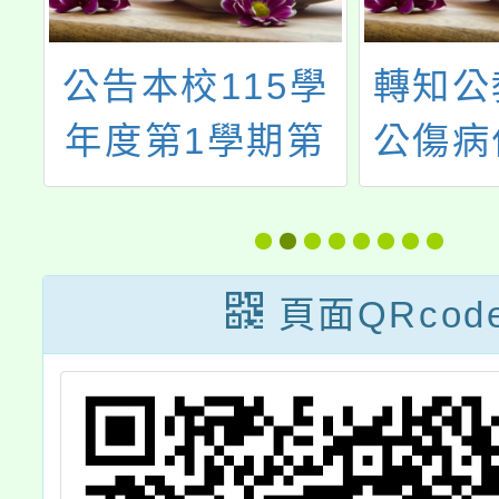
區
公告本校115學
轉知公
身
年度第1學期第
公傷病
陸
1~6次本土語教
補助補
」
學支援工作人員
並自11
經
甄選簡章（1次
22
頁面QRcod
月
公告分次招考）
第
1號