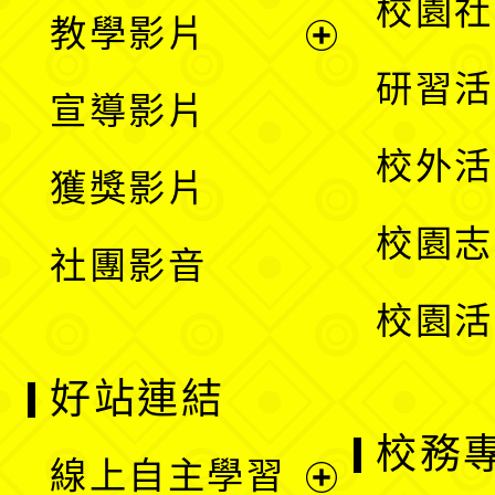
展
校園社
教學影片
選
開
展
研習活
宣導影片
單
選
開
校外活
獲獎影片
單
選
校園志
社團影音
單
校園活
好站連結
校務
線上自主學習