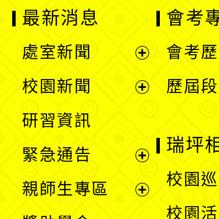
最新消息
會考
處室新聞
會考歷
展
校園新聞
歷屆段
開
展
研習資訊
選
開
瑞坪
緊急通告
單
選
展
校園巡
親師生專區
單
開
展
校園活