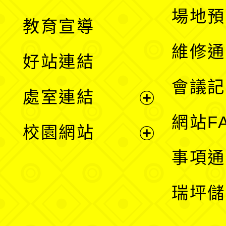
展
場地預
教育宣導
開
維修通
好站連結
選
會議記
處室連結
單
展
網站F
校園網站
開
展
事項通
選
開
瑞坪儲
單
選