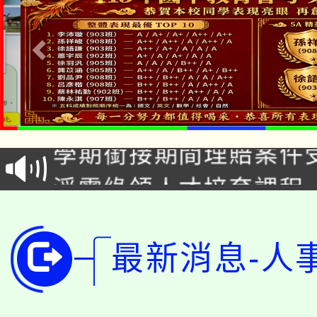
淨零綠生活教案入校路
115年食農教育專業人
會
學期銜接期間理賠案件
程
淨零綠領人才培育課程
學籍身 分審查程序及
公告本校115學年度第1
版
「2026金融保險知識
最新消息-人
代理(課)教師甄選結果(
桃園市115學年度學生
車」活動