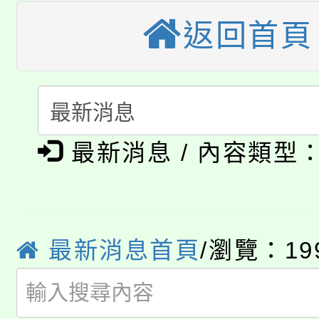
公告本校115學年度第
生本土語及新住民語歌
返回首頁
公告本校115學年度第
代理(課)教師甄選結果(
轉知中國文化大學推廣
代理(課)教師甄選結果(
淨零綠生活教案入校路
《TA101》溝通分析
115年食農教育專業人
會
最新消息 / 內容類型
程，歡迎學生輔導中心
學期銜接期間理賠案件
程
心理、諮商輔導、社會
淨零綠領人才培育課程
學籍身 分審查程序及
系所師生報名參加。
最新消息首頁
/瀏覽：19
公告本校115學年度第1
版
「2026金融保險知識
代理(課)教師甄選結果(