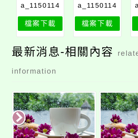
a_1150114
a_1150114
682_attach
682_attach
檔案下載
檔案下載
4
5
最新消息-相關內容
relat
information