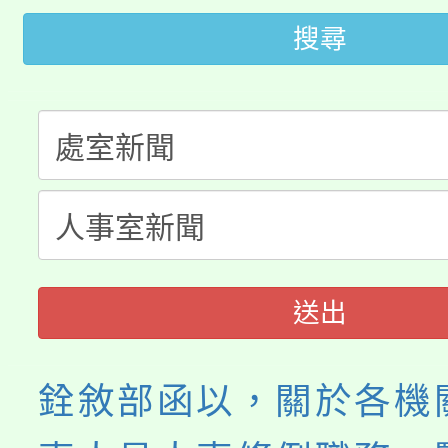
桃園市115學年度學生
車」活動
搜尋
公告本校115學年度第
生本土語及新住民語歌
公告本校115學年度第
代理(課)教師甄選結果(
轉知中國文化大學推廣
代理(課)教師甄選結果(
《TA101》溝通分析
程，歡迎學生輔導中心
送出
心理、諮商輔導、社會
系所師生報名參加。
銓敘部函以，關於各機