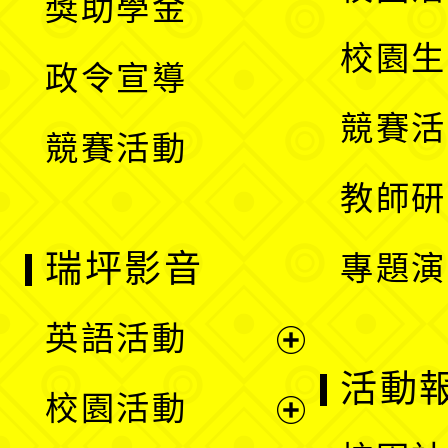
獎助學金
選
開
校園生
政令宣導
單
選
競賽活
競賽活動
單
教師研
瑞坪影音
專題演
英語活動
展
活動
校園活動
開