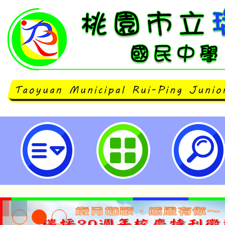
有關桃園市後備指揮部函送「後備
召逐次召集及儘後召集處理規定」-
民中學