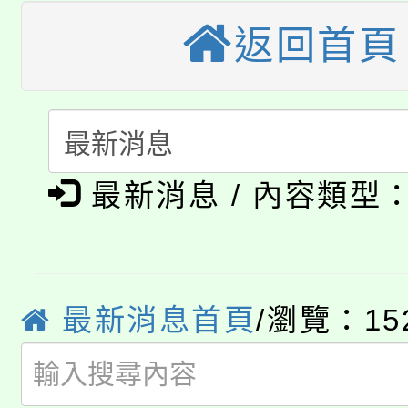
《TA101》溝通分析
返回首頁
桃園市115學年度學生
縣市「校園短影音徵選
程，歡迎學生輔導中心
「桃園市補助參觀特色
要點
門員」簡章及活動海報
心理、諮商輔導、社會
115年度「教育部表揚
展演活動實施計畫」
踴躍報名參加。
系所師生報名參加。
公告本校115學年度第1
義教育推展貢獻獎」
最新消息 / 內容類型
「2026金融保險知識
代理(課)教師甄選結果(
桃園市115學年度學生
車」活動
公告本校115學年度第
最新消息首頁
/瀏覽：15
生本土語及新住民語歌
公告本校115學年度第
代理(課)教師甄選結果(