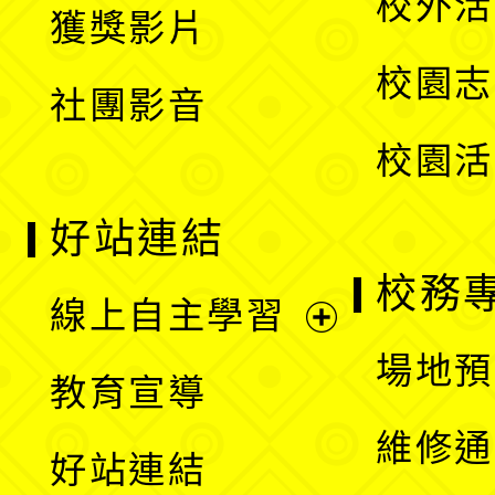
校外活
獲獎影片
單
選
校園志
社團影音
單
校園活
好站連結
校務
線上自主學習
展
場地預
教育宣導
開
維修通
好站連結
選