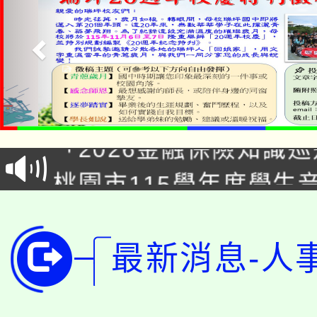
公告本校115學年度第1
「2026金融保險知識
代理(課)教師甄選結果(
桃園市115學年度學生
車」活動
公告本校115學年度第
生本土語及新住民語歌
公告本校115學年度第
代理(課)教師甄選結果(
最新消息-人
轉知中國文化大學推廣
代理(課)教師甄選結果(
轉知苗栗縣政府辦理11