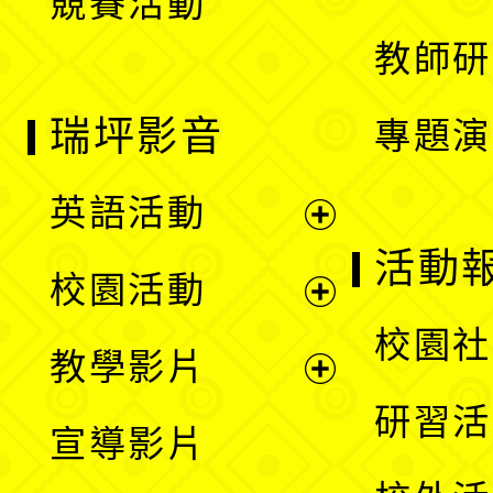
競賽活動
單
教師研
瑞坪影音
專題演
英語活動
展
活動
校園活動
開
展
校園社
教學影片
選
開
展
研習活
宣導影片
單
選
開