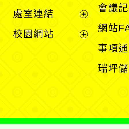
會議記
處室連結
單
展
網站F
校園網站
開
展
事項通
選
開
瑞坪儲
單
選
單