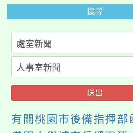
轉知中國文化大學推廣
代理(課)教師甄選結果(
搜尋
轉知苗栗縣政府辦理11
《TA101》溝通分析
桃園市115學年度學生
縣市「校園短影音徵選
程，歡迎學生輔導中心
「桃園市補助參觀特色
要點
門員」簡章及活動海報
心理、諮商輔導、社會
115年度「教育部表揚
展演活動實施計畫」
踴躍報名參加。
系所師生報名參加。
義教育推展貢獻獎」
送出
有關桃園市後備指揮部