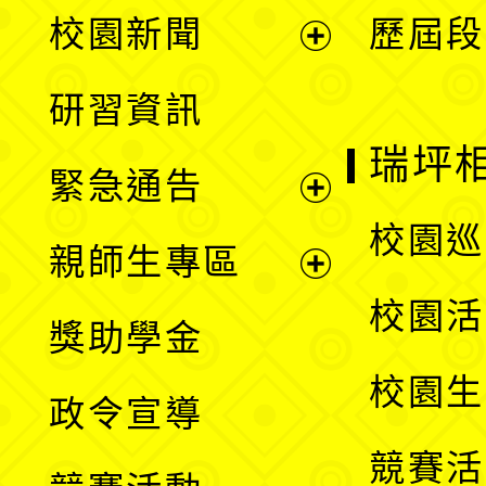
展
校園新聞
歷屆段
開
展
研習資訊
選
開
瑞坪
緊急通告
單
選
展
校園巡
親師生專區
單
開
展
校園活
獎助學金
選
開
校園生
政令宣導
單
選
競賽活