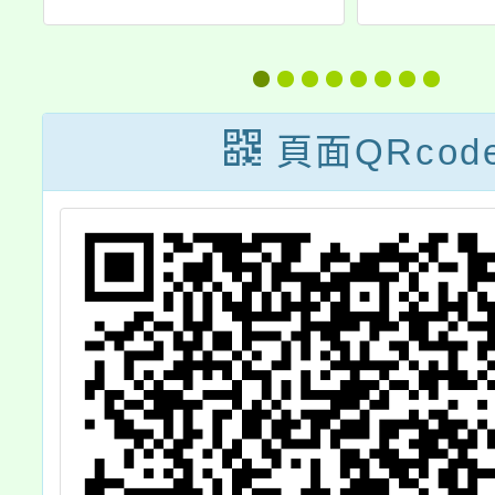
最
務創新人力）第
正之「
2
五次甄選簡章
所屬中
6
各機關
頁面QRcod
請
務員服
級
法Q&A
教
5月
法
應
學