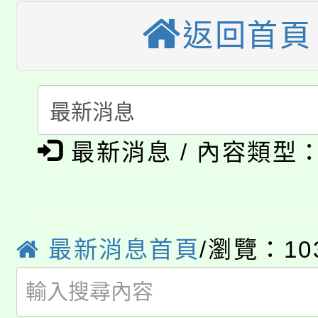
轉知苗栗縣政府辦理11
《TA101》溝通分析
返回首頁
桃園市115學年度學生
縣市「校園短影音徵選
程，歡迎學生輔導中心
「桃園市補助參觀特色
要點
門員」簡章及活動海報
心理、諮商輔導、社會
115年度「教育部表揚
展演活動實施計畫」
踴躍報名參加。
系所師生報名參加。
公告本校115學年度第1
義教育推展貢獻獎」
最新消息 / 內容類型
「2026金融保險知識
代理(課)教師甄選結果(
桃園市115學年度學生
車」活動
最新消息首頁
/瀏覽：10
公告本校115學年度第
生本土語及新住民語歌
公告本校115學年度第
代理(課)教師甄選結果(