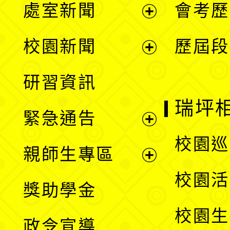
處室新聞
會考歷
展
校園新聞
歷屆段
開
展
研習資訊
選
開
瑞坪
緊急通告
單
選
展
校園巡
親師生專區
單
開
展
校園活
獎助學金
選
開
校園生
政令宣導