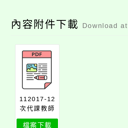
內容附件下載
Download a
112017-12
次代課教師
甄選簡章公
檔案下載
告版