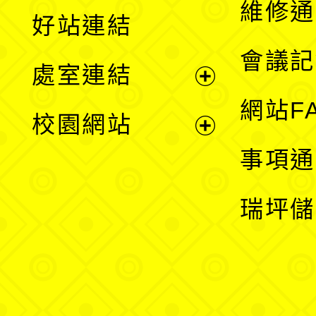
維修通
好站連結
選
會議記
處室連結
單
展
網站F
校園網站
開
展
事項通
選
開
瑞坪儲
單
選
單