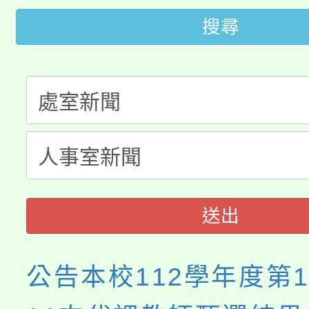
轉知中國文化大學推廣
代理(課)教師甄選結果(
搜尋
轉知苗栗縣政府辦理11
《TA101》溝通分析
桃園市115學年度學生
縣市「校園短影音徵選
程，歡迎學生輔導中心
「桃園市補助參觀特色
要點
門員」簡章及活動海報
心理、諮商輔導、社會
115年度「教育部表揚
展演活動實施計畫」
踴躍報名參加。
系所師生報名參加。
義教育推展貢獻獎」
送出
公告本校112學年度第