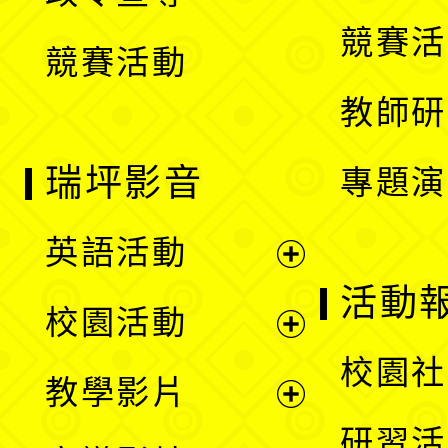
單
選
競賽活
競賽活動
單
教師研
瑞坪影音
專題演
英語活動
展
活動
校園活動
開
展
校園社
教學影片
選
開
展
研習活