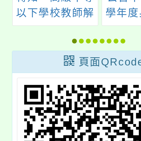
1
以下學校教師解
學年度
解
聘不續聘停聘或
特殊教
資遣辦法」第9
案」特
條、第58條、第
理人員
頁面QRcod
62條條文勘誤
次甄
表、第9條、第
58條、第62條修
正條文對照表勘
誤表各1份