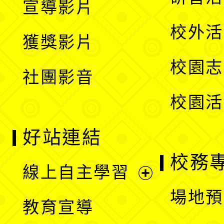
宣導影片
單
選
開
校外活
獲獎影片
單
選
校園志
社團影音
單
校園活
好站連結
校務
線上自主學習
展
場地預
教育宣導
開