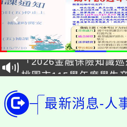
公告本校115學年度第1
「2026金融保險知識
代理(課)教師甄選結果(
桃園市115學年度學生
車」活動
公告本校115學年度第
生本土語及新住民語歌
公告本校115學年度第
最新消息-人
代理(課)教師甄選結果(
轉知中國文化大學推廣
代理(課)教師甄選結果(