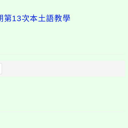
期第13次本土語教學
開
啟
上
方
區
塊