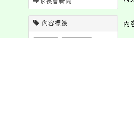
家長會新聞
內容標籤
內
節日
10
公告
1611
注意
180
緊急
2
教學
38
重要
38
特色
6
課程
152
資訊
337
防疫
36
學習
109
報名
1151
宣導
274
活動
1171