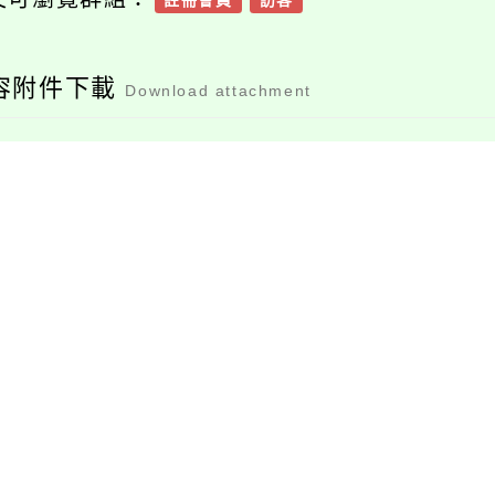
註冊會員
訪客
容附件下載
Download attachment
1120113-15次本土語
教學支援人員甄選簡
章公告版
檔案下載