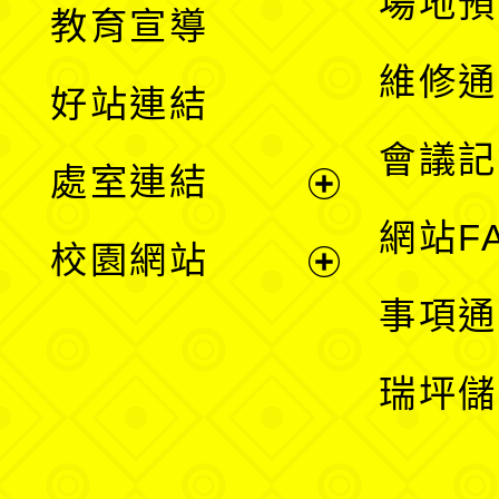
場地預
教育宣導
開
維修通
好站連結
選
會議記
處室連結
單
展
網站F
校園網站
開
展
事項通
選
開
瑞坪儲
單
選