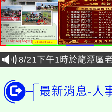
公告本校115學年度第1
「本色祭」8/29、30
代理(課)教師甄選結果
8/21下午1時於龍潭區
場熱烈登場!
告(尚有缺額)
YOUNG桃局內行報名
徵才活動。
8月14至27日，桃園
局官網。
最新消息-人
115年桃園市運動會8/1
開!
桃園市低收入戶享有免
田徑場及游泳池舉行。