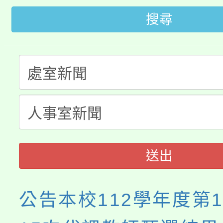
桃園市低收入戶享有免
田徑場及游泳池舉行。
搜尋
大園自造教育及科技中心
視費優惠，中低收入戶
大溪自造教育及科技中心
份教師增能研習
半價優惠，詳情可洽有
淨零綠生活教案入校路
份教師研習
者。
會
送出
公告本校112學年度第