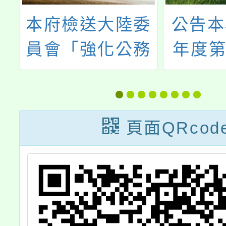
委
公告本校115學
轉知市
務
年度第1學期第
敘部11
理
11次代理(課)教
日部
施
師甄選結果暨第
11255
1
12招公告(尚有
令影
頁面QRcod
缺額)