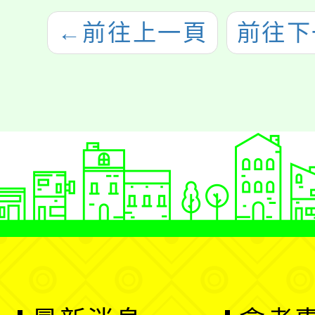
←
前往上一頁
前往下