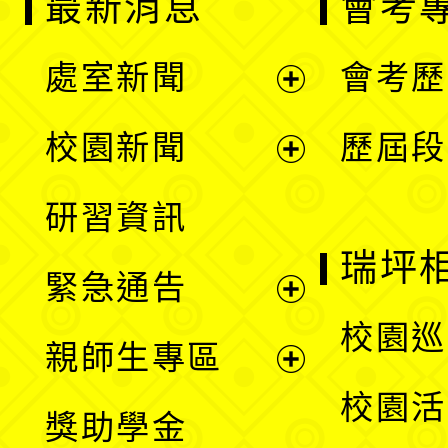
最新消息
會考
處室新聞
會考歷
展
校園新聞
歷屆段
開
展
研習資訊
選
開
瑞坪
緊急通告
單
選
展
校園巡
親師生專區
單
開
展
校園活
獎助學金
選