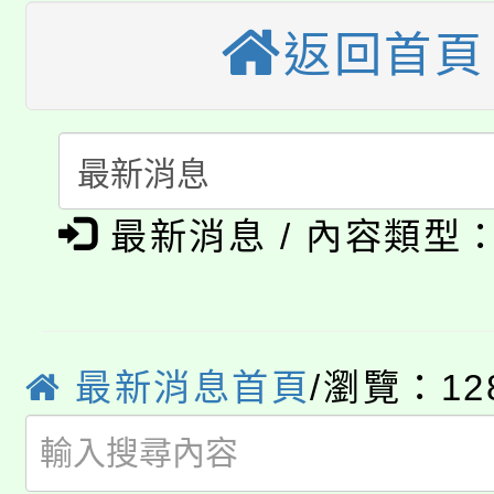
大園自造教育及科技中心
視費優惠，中低收入戶
返回首頁
大溪自造教育及科技中心
份教師增能研習
半價優惠，詳情可洽有
淨零綠生活教案入校路
份教師研習
者。
公告本校115學年度第1
會
最新消息 / 內容類型
「本色祭」8/29、30
代理(課)教師甄選結果
8/21下午1時於龍潭區
場熱烈登場!
告(尚有缺額)
YOUNG桃局內行報名
徵才活動。
最新消息首頁
/瀏覽：12
8月14至27日，桃園
局官網。
115年桃園市運動會8/1
開!