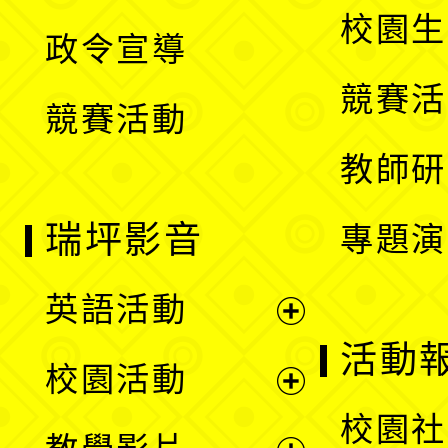
開
校園生
政令宣導
單
選
競賽活
競賽活動
單
教師研
瑞坪影音
專題演
英語活動
展
活動
校園活動
開
展
校園社