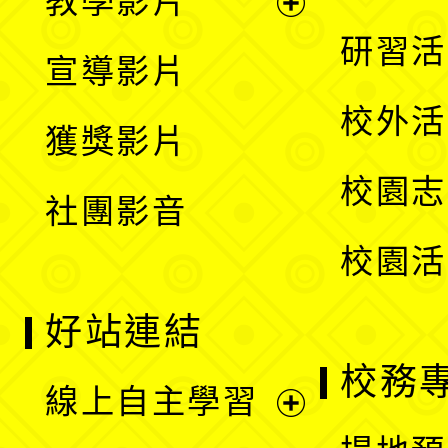
教學影片
選
開
展
研習活
宣導影片
單
選
開
校外活
獲獎影片
單
選
校園志
社團影音
單
校園活
好站連結
校務
線上自主學習
展