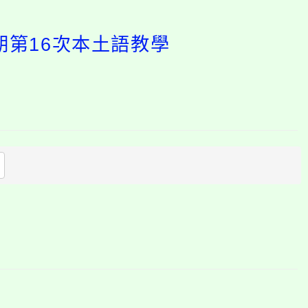
期第16次本土語教學
開
啟
上
方
區
塊