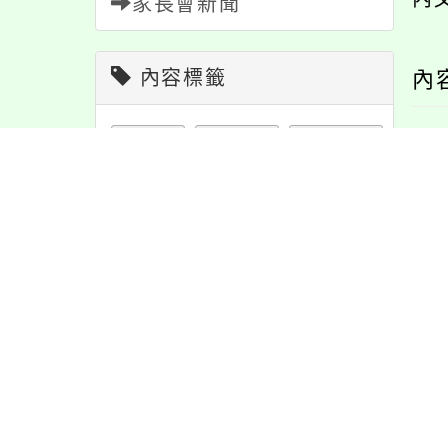
家長會新聞
內容標籤
內
緊急
2
重要
38
課程
152
節日
10
特色
6
公告
1611
活動
1171
宣導
274
學習
109
教學
38
資訊
337
注意
180
報名
1151
防疫
36