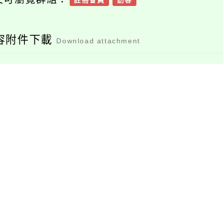
註冊會員
訪客
容附件下載
Download attachment
11201第16-18次本土
語教學支援人員甄選
簡章公告版1
檔案下載