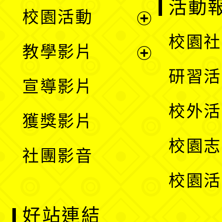
展
活動
校園活動
開
展
校園社
教學影片
選
開
展
研習活
宣導影片
單
選
開
校外活
獲獎影片
單
選
校園志
社團影音
單
校園活
好站連結