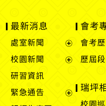
最新消息
會考
處室新聞
會考歷
展
校園新聞
歷屆段
開
展
研習資訊
選
開
瑞坪
緊急通告
單
選
展
校園巡