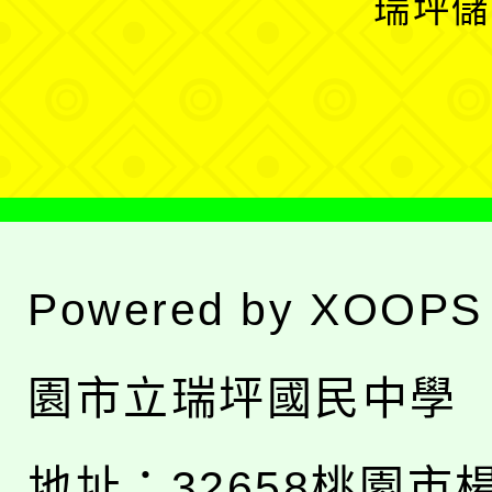
瑞坪儲
單
選
單
Powered by
XOOPS
園市立瑞坪國民中學
地址：
32658桃園市