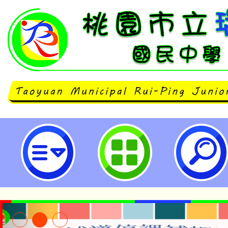
neilrpjhstyc網站設計者：徐嘉裕 N