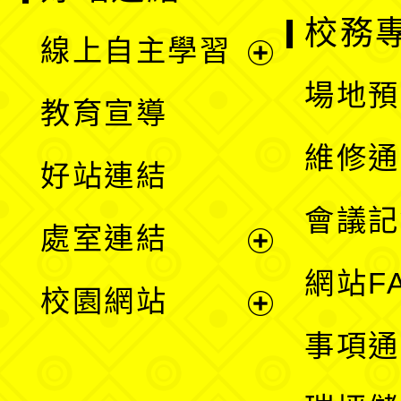
校務
線上自主學習
展
場地預
教育宣導
開
維修通
好站連結
選
會議記
處室連結
單
展
網站F
校園網站
開
展
事項通
選
開