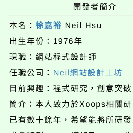
開發者簡介
「桃園市補助參觀特色
要點
門員」簡章及活動海報
心理、諮商輔導、社會
115年度「教育部表揚
展演活動實施計畫」
本名：
徐嘉裕
Neil Hsu
踴躍報名參加。
系所師生報名參加。
「2026 ART TAIPE
義教育推展貢獻獎」
出生年份：1976年
「2026金融保險知識
博覽會」之「藝術教育
現職：網站程式設計師
桃園市115學年度學生
車」活動
任職公司：
Neil網站設計工坊
公告本校115學年度第
生本土語及新住民語歌
目前興趣：程式研究，創意突破
公告本校115學年度第
代理(課)教師甄選結果(
簡介：本人致力於Xoops相關
轉知中國文化大學推廣
代理(課)教師甄選結果(
已有數十餘年，希望能將所研發
轉知苗栗縣政府辦理11
《TA101》溝通分析