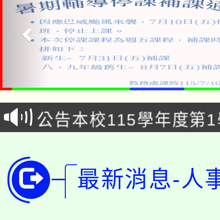
「2026金融保險知識
桃園市115學年度學生
車」活動
公告本校115學年度第
生本土語及新住民語歌
公告本校115學年度第
代理(課)教師甄選結果(
轉知中國文化大學推廣
代理(課)教師甄選結果(
最新消息-人
轉知苗栗縣政府辦理11
《TA101》溝通分析
桃園市115學年度學生
縣市「校園短影音徵選
程，歡迎學生輔導中心