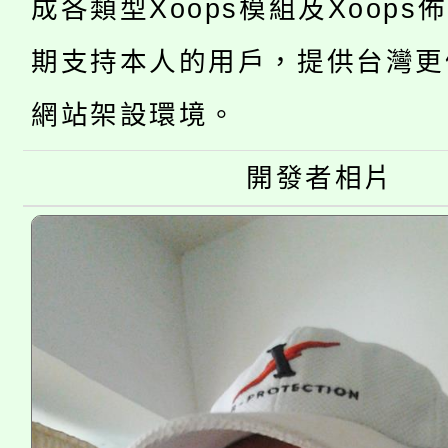
成各類型Xoops模組及Xoops
桃園市115學年度學生
縣市「校園短影音徵選
程，歡迎學生輔導中心
期支持本人的用戶，提供台灣更
「桃園市補助參觀特色
要點
門員」簡章及活動海報
心理、諮商輔導、社會
網站架設環境。
115年度「教育部表揚
展演活動實施計畫」
踴躍報名參加。
系所師生報名參加。
開發者相片
「2026 ART TAIPE
義教育推展貢獻獎」
博覽會」之「藝術教育