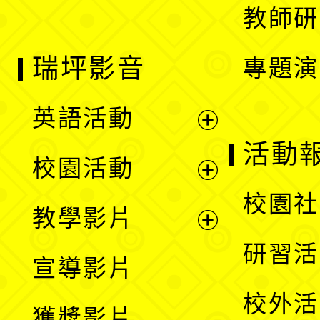
教師研
瑞坪影音
專題演
英語活動
展
活動
校園活動
開
展
校園社
教學影片
選
開
展
研習活
宣導影片
單
選
開
校外活
獲獎影片