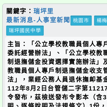
關鍵字：
瑞坪里
最新消息-人事室新聞
桃園市
楊
瑞坪國民中學
主旨：「公立學校教職員個人專
委託經營辦法」、「公立學校教
制退撫儲金投資選擇實施辦法」
教職員個人專戶制退撫儲金收支
法」，業經公務人員退休撫卹基
112年8月2日台管儲二字第11217
令發布，茲檢送發布令影本（含
明、逐條說明及法規條文）1份