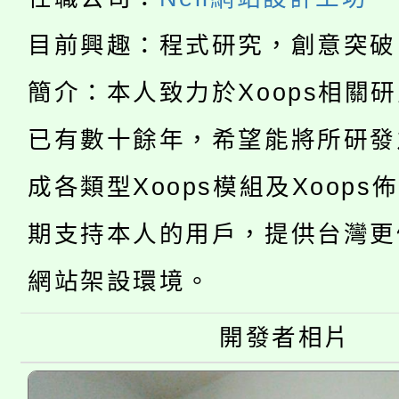
「2026金融保險知識
代理(課)教師甄選結果(
目前興趣：程式研究，創意突破
桃園市115學年度學生
車」活動
公告本校115學年度第
簡介：本人致力於Xoops相關
生本土語及新住民語歌
公告本校115學年度第
已有數十餘年，希望能將所研發
代理(課)教師甄選結果(
轉知中國文化大學推廣
代理(課)教師甄選結果(
成各類型Xoops模組及Xoops
轉知苗栗縣政府辦理11
《TA101》溝通分析
期支持本人的用戶，提供台灣更
桃園市115學年度學生
縣市「校園短影音徵選
程，歡迎學生輔導中心
網站架設環境。
「桃園市補助參觀特色
要點
門員」簡章及活動海報
心理、諮商輔導、社會
開發者相片
115年度「教育部表揚
展演活動實施計畫」
踴躍報名參加。
系所師生報名參加。