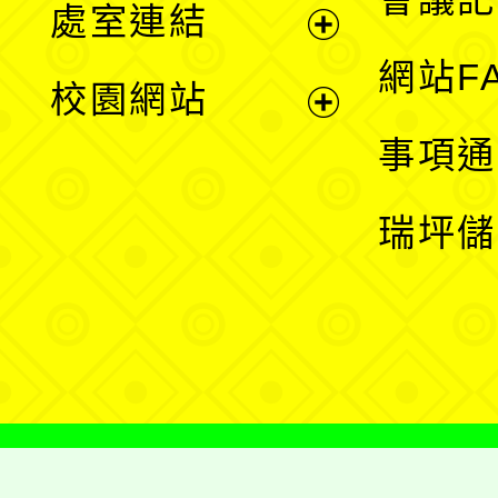
處室連結
單
展
網站F
校園網站
開
展
事項通
選
開
瑞坪儲
單
選
單