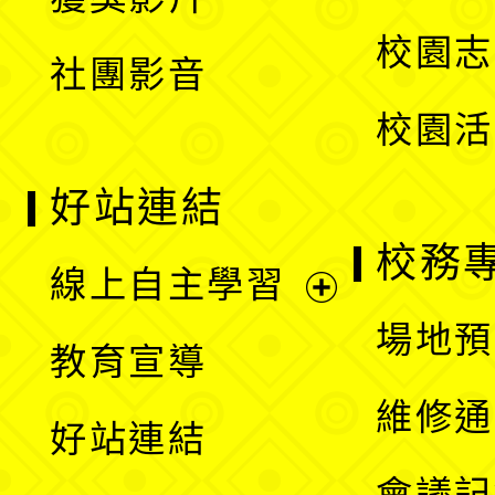
單
選
校園志
社團影音
單
校園活
好站連結
校務
線上自主學習
展
場地預
教育宣導
開
維修通
好站連結
選
會議記