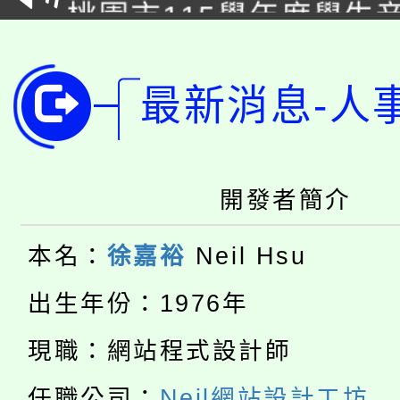
桃園市115學年度學生
車」活動
公告本校115學年度第
生本土語及新住民語歌
公告本校115學年度第
代理(課)教師甄選結果(
最新消息-人
轉知中國文化大學推廣
代理(課)教師甄選結果(
轉知苗栗縣政府辦理11
《TA101》溝通分析
開發者簡介
桃園市115學年度學生
縣市「校園短影音徵選
程，歡迎學生輔導中心
本名：
徐嘉裕
Neil Hsu
「桃園市補助參觀特色
要點
門員」簡章及活動海報
心理、諮商輔導、社會
出生年份：1976年
115年度「教育部表揚
展演活動實施計畫」
踴躍報名參加。
系所師生報名參加。
現職：網站程式設計師
公告本校115學年度第1
義教育推展貢獻獎」
任職公司：
Neil網站設計工坊