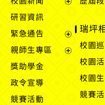
校園新聞
歷屆段
開
展
研習資訊
選
開
瑞坪
緊急通告
單
選
展
校園巡
親師生專區
單
開
展
校園活
獎助學金
選
開
校園生
政令宣導
單
選
競賽活
競賽活動
單