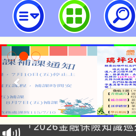
neilrpjhstyc網站設計者：徐嘉裕 N
公告本校115學年度第1
「2026金融保險知識
代理(課)教師甄選結果(