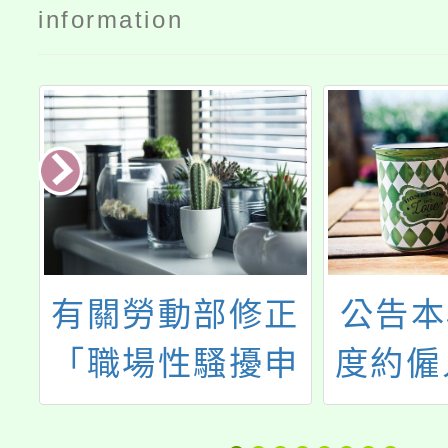
information
5
有關勞動部修正
公告本
運
「職場性騷擾申
度約僱
息
訴處理指導手
務創新