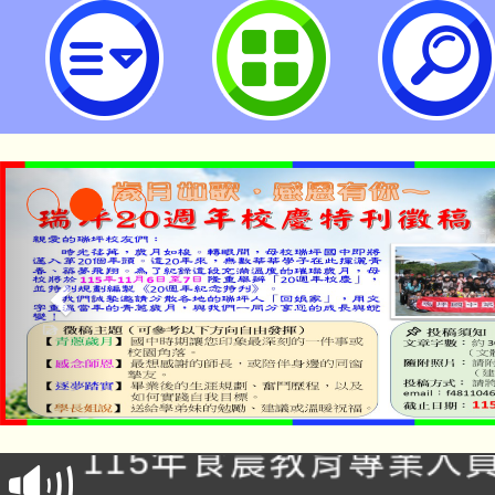
「公立學校教職員個人專戶制退撫
法」、「公立學校教職員個人專戶
選擇實施辦法」及「公立學校教職
撫儲金收支管理運用辦法」，業經
卹基金管理局民國112年8月2日台
1121740218A號令發布，茲檢送
辦法總說明、逐條說明及法規條文）
瑞坪國民中學
淨零綠生活教案入校路
115年食農教育專業人
會