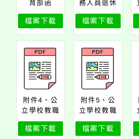
育部函
務人員退休
撫卹基金管
檔案下載
檔案下載
理局令
附件4、公
附件5、公
立學校教職
立學校教職
員個人專戶
員個人專戶
檔案下載
檔案下載
制退撫儲金
制退撫儲金