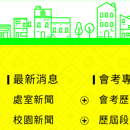
最新消息
會考
處室新聞
會考歷
展
校園新聞
歷屆段
開