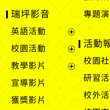
瑞坪影音
專題演
英語活動
展
活動
校園活動
開
展
校園社
教學影片
選
開
展
研習活
宣導影片
單
選
開
校外活
獲獎影片
單
選