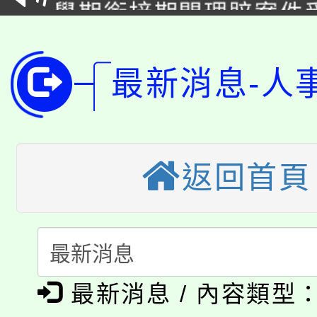
學期銜接期間理賠案件
程
淨零綠領人才培育課程
學籍身 分審查程序及
公告本校115學年度第1
最新消息-人
版
「2026金融保險知識
代理(課)教師甄選結果(
桃園市115學年度學生
車」活動
返回首頁
公告本校115學年度第
生本土語及新住民語歌
公告本校115學年度第
代理(課)教師甄選結果(
轉知中國文化大學推廣
代理(課)教師甄選結果(
淨零綠生活教案入校路
《TA101》溝通分析
最新消息 / 內容類型