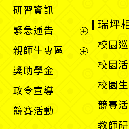
展
研習資訊
選
開
瑞坪
緊急通告
單
選
展
校園巡
親師生專區
單
開
展
校園活
獎助學金
選
開
校園生
政令宣導
單
選
競賽活
競賽活動
單
教師研