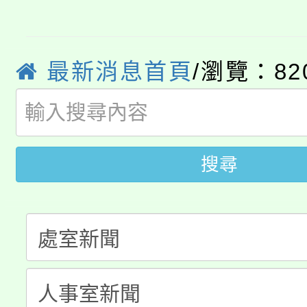
115年食農教育專業人
會
程，歡迎學生輔導中心
學期銜接期間理賠案件
程
心理、諮商輔導、社會
最新消息首頁
/瀏覽：82
淨零綠領人才培育課程
學籍身 分審查程序及
系所師生報名參加。
公告本校115學年度第1
版
「2026金融保險知識
代理(課)教師甄選結果(
搜尋
桃園市115學年度學生
車」活動
公告本校115學年度第
生本土語及新住民語歌
公告本校115學年度第
代理(課)教師甄選結果(
轉知中國文化大學推廣
代理(課)教師甄選結果(