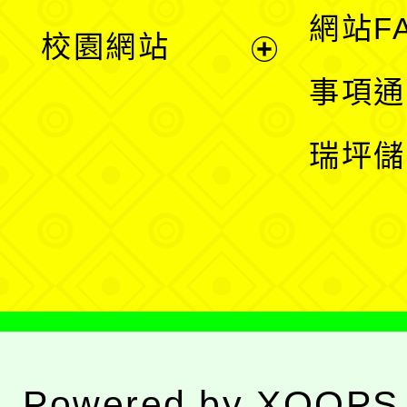
展
網站F
校園網站
開
展
事項通
選
開
瑞坪儲
單
選
單
Powered by
XOOPS