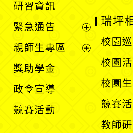
研習資訊
選
開
瑞坪
緊急通告
單
選
展
校園巡
親師生專區
單
開
展
校園活
獎助學金
選
開
校園生
政令宣導
單
選
競賽活
競賽活動
單
教師研