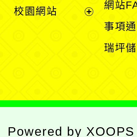
展
網站F
校園網站
開
展
事項通
選
開
瑞坪儲
單
選
單
Powered by
XOOPS