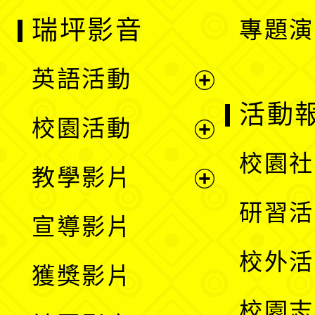
瑞坪影音
專題演
英語活動
展
活動
校園活動
開
展
校園社
教學影片
選
開
展
研習活
宣導影片
單
選
開
校外活
獲獎影片
單
選
校園志