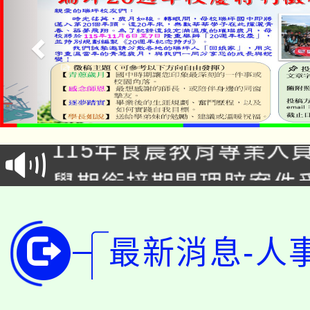
淨零綠生活教案入校路
115年食農教育專業人
會
學期銜接期間理賠案件
程
淨零綠領人才培育課程
學籍身 分審查程序及
公告本校115學年度第1
最新消息-人
版
「2026金融保險知識
代理(課)教師甄選結果(