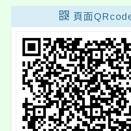
公日曆表」1份
正
頁面QRcod