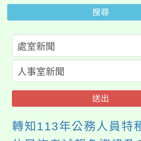
「2026金融保險知識
代理(課)教師甄選結果(
搜尋
桃園市115學年度學生
車」活動
公告本校115學年度第
生本土語及新住民語歌
公告本校115學年度第
代理(課)教師甄選結果(
轉知中國文化大學推廣
代理(課)教師甄選結果(
《TA101》溝通分析
送出
程，歡迎學生輔導中心
心理、諮商輔導、社會
轉知113年公務人員特
系所師生報名參加。