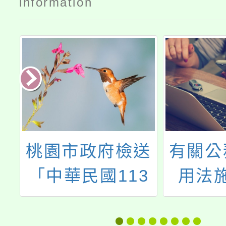
information
學
桃園市政府檢送
有關公
第
「中華民國113
用法
學
年(西元2024年)
（以下
甄
政府行政機關辦
則）部