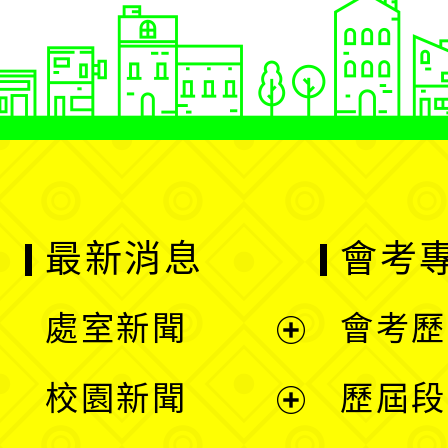
最新消息
會考
處室新聞
會考歷
展
校園新聞
歷屆段
開
展