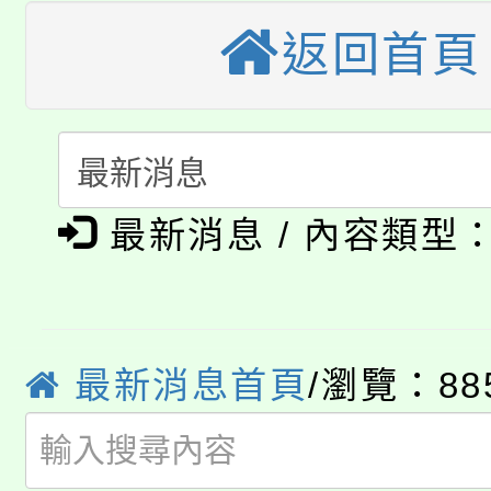
桃園市115學年度學生
車」活動
返回首頁
公告本校115學年度第
生本土語及新住民語歌
公告本校115學年度第
代理(課)教師甄選結果(
轉知中國文化大學推廣
代理(課)教師甄選結果(
淨零綠生活教案入校路
《TA101》溝通分析
最新消息 / 內容類型
115年食農教育專業人
會
程，歡迎學生輔導中心
學期銜接期間理賠案件
程
心理、諮商輔導、社會
最新消息首頁
/瀏覽：88
淨零綠領人才培育課程
學籍身 分審查程序及
系所師生報名參加。
公告本校115學年度第1
版