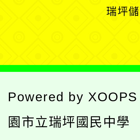
選
開
瑞坪儲
單
選
單
Powered by
XOOPS
園市立瑞坪國民中學