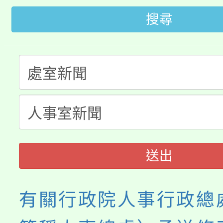
公告本校115學年度第
生本土語及新住民語歌
搜尋
公告本校115學年度第
代理(課)教師甄選結果(
轉知中國文化大學推廣
代理(課)教師甄選結果(
轉知苗栗縣政府辦理11
《TA101》溝通分析
縣市「校園短影音徵選
程，歡迎學生輔導中心
門員」簡章及活動海報
心理、諮商輔導、社會
送出
踴躍報名參加。
系所師生報名參加。
有關行政院人事行政總