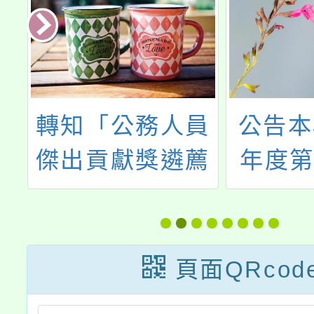
學
轉知「公務人員
公告本
8
傑出貢獻獎遴薦
年度第
師
選拔審議及表揚
1~6
缺
要點」，業經該
學支援
部112年6月7日
甄選簡
頁面QRcod
修正發布一案
公告分