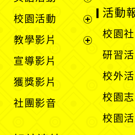
展
活動
校園活動
開
展
校園社
教學影片
選
開
展
研習活
宣導影片
單
選
開
校外活
獲獎影片
單
選
校園志
社團影音
單
校園活