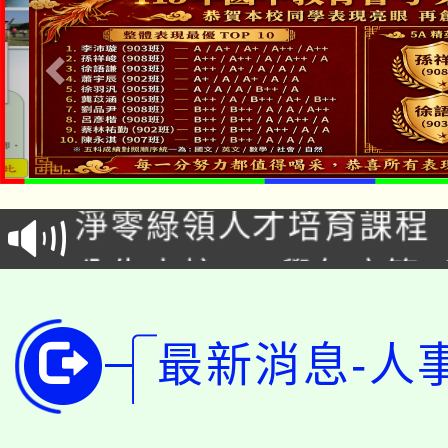
115年食農教育專業人
學期銜接期間理賠案件
程
淨零綠領人才培育課程
學籍身 分審查程序及
公告本校115學年度第1
版
「2026金融保險知識
代理(課)教師甄選結果(
最新消息-人
桃園市115學年度學生
車」活動
公告本校115學年度第
生本土語及新住民語歌