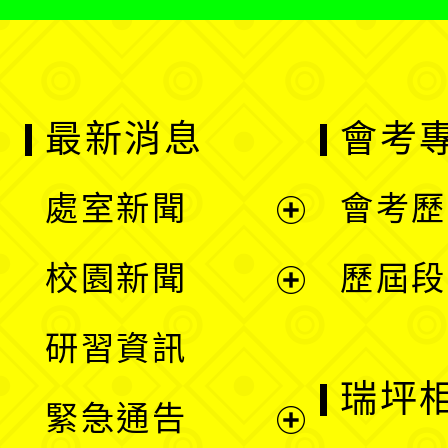
最新消息
會考
處室新聞
會考歷
展
校園新聞
歷屆段
開
展
研習資訊
選
開
瑞坪
緊急通告
單
選