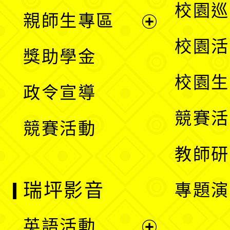
展
校園巡
親師生專區
單
開
展
校園活
獎助學金
選
開
校園生
政令宣導
單
選
競賽活
競賽活動
單
教師研
瑞坪影音
專題演
英語活動