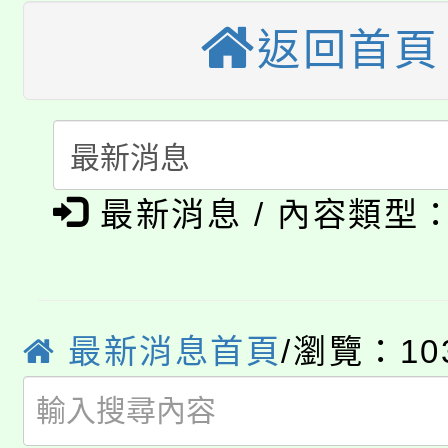
公告本校115學年度第
代理(課)教師甄選結果(
返回首頁
轉知中國文化大學推廣
代理(課)教師甄選結果(
轉知苗栗縣政府辦理11
《TA101》溝通分析
115年食農教育專業人
縣市「校園短影音徵選
程，歡迎學生輔導中心
學期銜接期間理賠案件
最新消息 / 內容類型
程
門員」簡章及活動海報
心理、諮商輔導、社會
淨零綠領人才培育課程
學籍身 分審查程序及
踴躍報名參加。
系所師生報名參加。
公告本校115學年度第1
版
最新消息首頁
/瀏覽：10
「2026金融保險知識
代理(課)教師甄選結果(
桃園市115學年度學生
車」活動