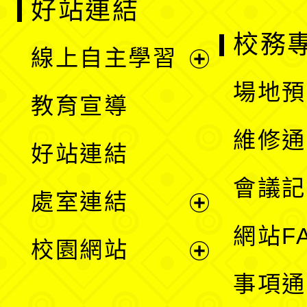
好站連結
校務
線上自主學習
展
場地預
教育宣導
開
維修通
好站連結
選
會議記
處室連結
單
展
網站F
校園網站
開
展
事項通