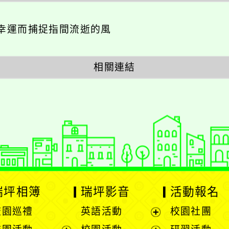
幸運而捕捉指間流逝的風
相關連結
瑞坪相簿
瑞坪影音
活動報名
校園巡禮
英語活動
校園社團
展