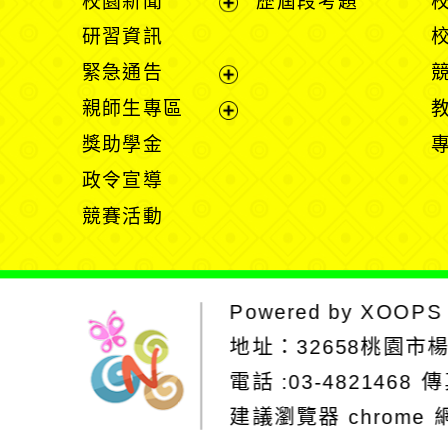
校園新聞
歷屆段考題
開
展
研習資訊
選
開
緊急通告
單
選
展
親師生專區
單
開
展
獎助學金
選
開
政令宣導
單
選
競賽活動
單
Powered by
XOOPS
地址：
32658桃園市
電話 :03-4821468
傳
建議瀏覽器 chrome
網站設計：Neil