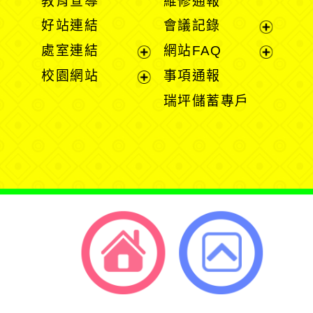
教育宣導
維修通報
開
開
好站連結
會議記錄
選
選
展
處室連結
網站FAQ
單
單
開
展
展
校園網站
事項通報
選
開
開
展
瑞坪儲蓄專戶
單
選
選
開
單
單
選
單
返回首頁
返回頂端