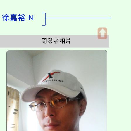
：徐嘉裕 N
開發者相片
開
啟
上
方
區
塊
各