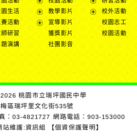
校園活動
校園活動
研習活動
開
展
展
校園生活
教學影片
校外活動
選
開
開
展
展
競賽活動
宣導影片
校園志工
單
選
選
開
開
展
教師研習
獲獎影片
校園活動
單
單
選
選
開
專題演講
社團影音
單
單
選
單
2026
桃園市立瑞坪國民中學
楊梅區瑞坪里文化街535號
真：03-4821727
網路電話：903-153000
網站維護:資訊組
【個資保護聲明】