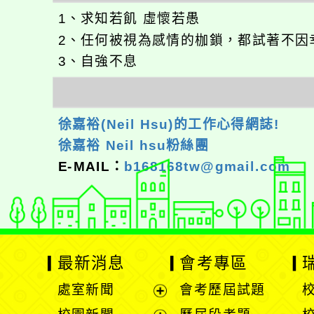
1、求知若飢 虛懷若愚
2、任何被視為感情的枷鎖，都試著不因
3、自強不息
徐嘉裕(Neil Hsu)的工作心得網誌!
徐嘉裕 Neil hsu粉絲團
E-MAIL：
b168168tw@gmail.com
最新消息
會考專區
處室新聞
會考歷屆試題
展