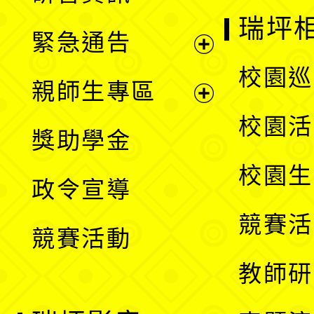
選
開
瑞坪
緊急通告
單
選
展
校園巡
親師生專區
單
開
展
校園活
獎助學金
選
開
校園生
政令宣導
單
選
競賽活
競賽活動
單
教師研