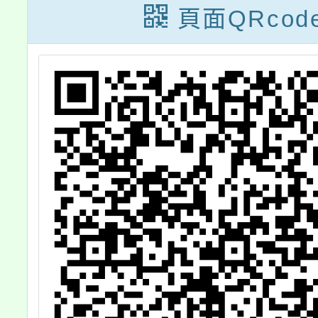
問
條文、「公立高
頁面QRcod
於
級中等以下學校
訊
教師成績考核辦
法」第5條、第6
條之1，業經教
育部於中華民國
115年1月12日
以臺教授國部字
第