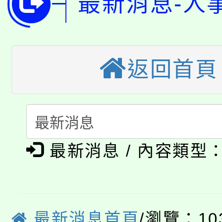
最新消息-人
開!
桃園市低收入戶享有免
田徑場及游泳池舉行。
大園自造教育及科技中心
視費優惠，中低收入戶
返回首頁
大溪自造教育及科技中心
份教師增能研習
半價優惠，詳情可洽有
淨零綠生活教案入校路
份教師研習
者。
115年食農教育專業人
會
「本色祭」8/29、30
最新消息 / 內容類型
程
8/21下午1時於龍潭區
場熱烈登場!
YOUNG桃局內行報名
徵才活動。
最新消息首頁
/瀏覽：10