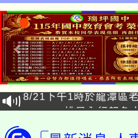
桃園市立瑞坪國民中學
「本色祭」8/29、30
8/21下午1時於龍潭區
場熱烈登場!
YOUNG桃局內行報名
徵才活動。
8月14至27日，桃園
局官網。
115年桃園市運動會8/1