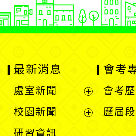
最新消息
會考
處室新聞
會考歷
展
校園新聞
歷屆段
開
展
研習資訊