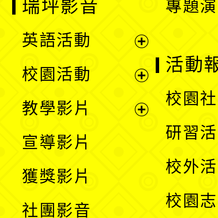
瑞坪影音
專題演
英語活動
展
活動
校園活動
開
展
校園社
教學影片
選
開
展
研習活
宣導影片
單
選
開
校外活
獲獎影片
單
選
校園志
社團影音
單