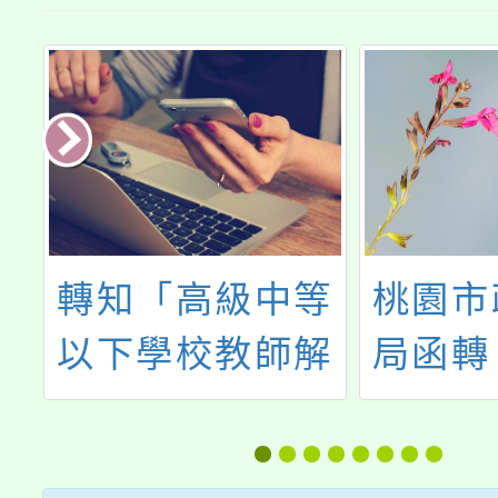
事
轉知「高級中等
桃園市
下
以下學校教師解
局函轉
）
聘不續聘停聘或
職停薪
員
資遣辦法」部分
工權益