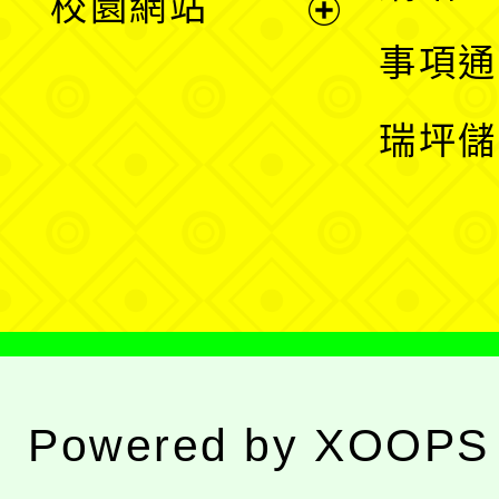
校園網站
開
展
事項通
選
開
瑞坪儲
單
選
單
Powered by
XOOPS