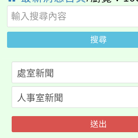
8月14至27日，桃園
局官網。
115年桃園市運動會8/1
開!
桃園市低收入戶享有免
田徑場及游泳池舉行。
搜尋
大園自造教育及科技中心
視費優惠，中低收入戶
大溪自造教育及科技中心
份教師增能研習
半價優惠，詳情可洽有
淨零綠生活教案入校路
份教師研習
者。
115年食農教育專業人
會
程
送出