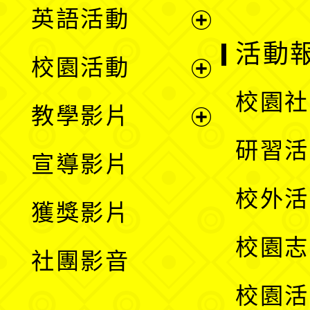
英語活動
展
活動
校園活動
開
展
校園社
教學影片
選
開
展
研習活
宣導影片
單
選
開
校外活
獲獎影片
單
選
校園志
社團影音
單
校園活