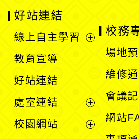
好站連結
校務
線上自主學習
展
場地預
教育宣導
開
維修通
好站連結
選
會議記
處室連結
單
展
網站F
校園網站
開
展