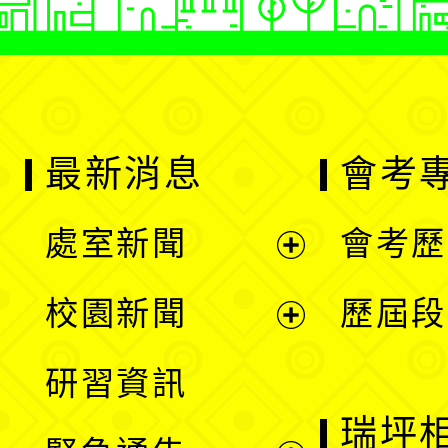
最新消息
會考
處室新聞
會考歷
展
校園新聞
歷屆段
開
展
研習資訊
選
開
瑞坪