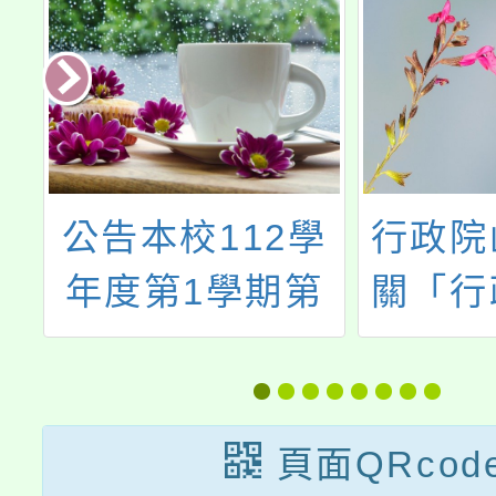
學
公告本校112學
行政院
第
年度第1學期第
關「行
15次本土語教學
屬中央
選
支援工作人員甄
機關（
告
選結果
防範公
頁面QRcod