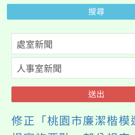
桃園市低收入戶享有免
田徑場及游泳池舉行。
搜尋
大園自造教育及科技中心
視費優惠，中低收入戶
大溪自造教育及科技中心
份教師增能研習
半價優惠，詳情可洽有
淨零綠生活教案入校路
份教師研習
者。
115年食農教育專業人
會
程
送出
修正「桃園市廉潔楷模