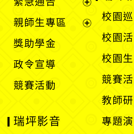
緊急通告
單
選
展
校園巡
親師生專區
單
開
展
校園活
獎助學金
選
開
校園生
政令宣導
單
選
競賽活
競賽活動
單
教師研
瑞坪影音
專題演