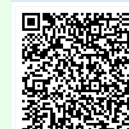
業證照
或租借
原則」
11月2
同日
「防範
專業證
職或租
施計