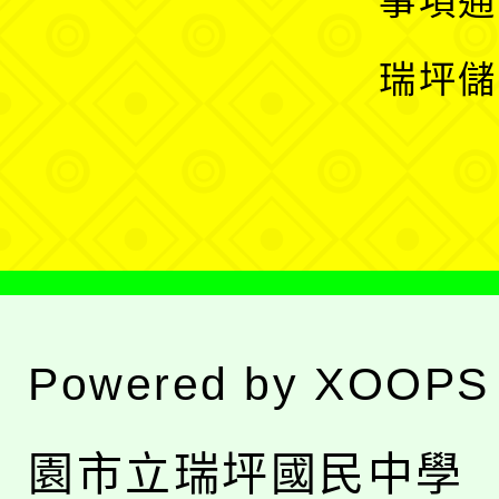
事項通
選
開
瑞坪儲
單
選
單
Powered by
XOOPS
園市立瑞坪國民中學