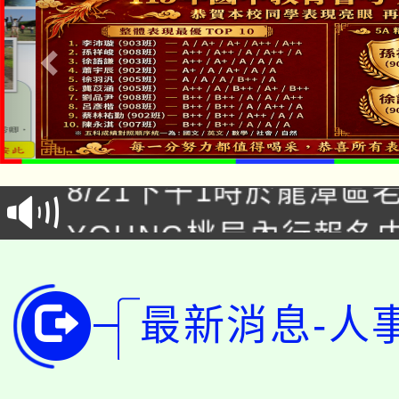
「本色祭」8/29、30
8/21下午1時於龍潭區
場熱烈登場!
YOUNG桃局內行報名
徵才活動。
8月14至27日，桃園
局官網。
115年桃園市運動會8/1
開!
最新消息-人
桃園市低收入戶享有免
田徑場及游泳池舉行。