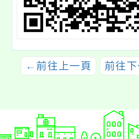
←
前往上一頁
前往下