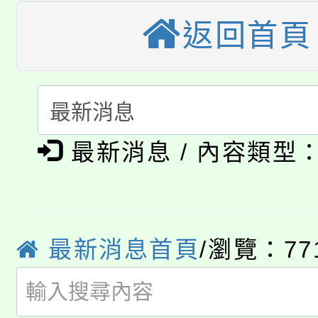
大園自造教育及科技中心
視費優惠，中低收入戶
返回首頁
大溪自造教育及科技中心
份教師增能研習
半價優惠，詳情可洽有
淨零綠生活教案入校路
份教師研習
者。
115年食農教育專業人
會
「本色祭」8/29、30
程
最新消息 / 內容類型
8/21下午1時於龍潭區
場熱烈登場!
YOUNG桃局內行報名
徵才活動。
最新消息首頁
/瀏覽：77
8月14至27日，桃園
局官網。
115年桃園市運動會8/1
開!