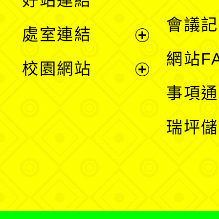
好站連結
選
會議記
處室連結
單
展
網站F
校園網站
開
展
事項通
選
開
瑞坪儲
單
選
單