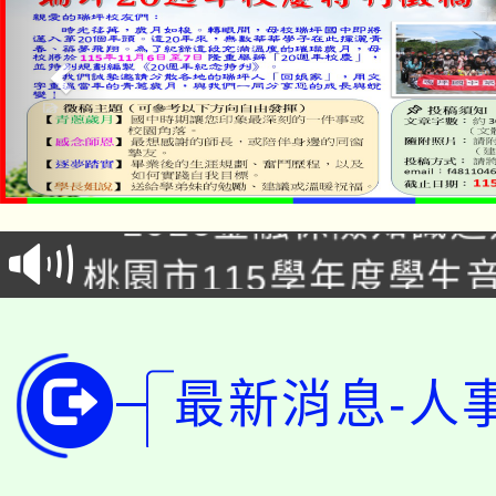
公告本校115學年度第1
「2026金融保險知識
代理(課)教師甄選結果(
桃園市115學年度學生
車」活動
公告本校115學年度第
生本土語及新住民語歌
公告本校115學年度第
代理(課)教師甄選結果(
最新消息-人
轉知中國文化大學推廣
代理(課)教師甄選結果(
轉知苗栗縣政府辦理11
《TA101》溝通分析