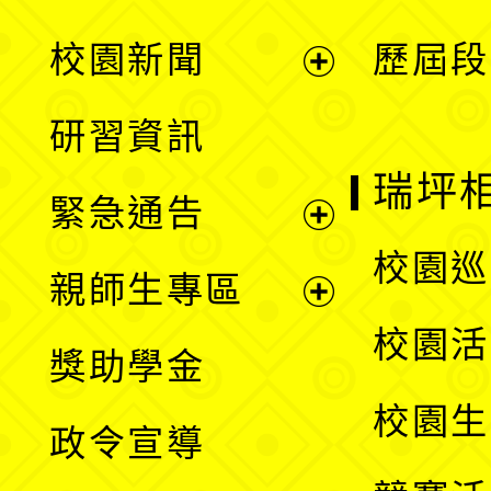
展
校園新聞
歷屆段
開
展
研習資訊
選
開
瑞坪
緊急通告
單
選
展
校園巡
親師生專區
單
開
展
校園活
獎助學金
選
開
校園生
政令宣導
單
選