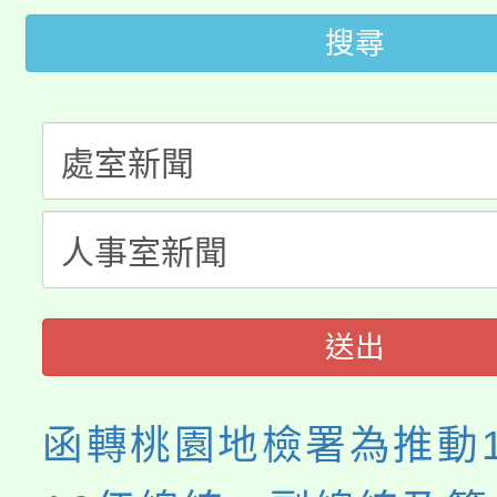
轉知苗栗縣政府辦理11
搜尋
《TA101》溝通分析
桃園市115學年度學生
縣市「校園短影音徵選
程，歡迎學生輔導中心
「桃園市補助參觀特色
要點
門員」簡章及活動海報
心理、諮商輔導、社會
115年度「教育部表揚
展演活動實施計畫」
踴躍報名參加。
系所師生報名參加。
義教育推展貢獻獎」
送出
函轉桃園地檢署為推動1