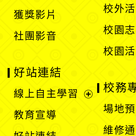
開
校外活
獲獎影片
單
選
校園志
社團影音
單
校園活
好站連結
校務
線上自主學習
展
場地預
教育宣導
開
維修通