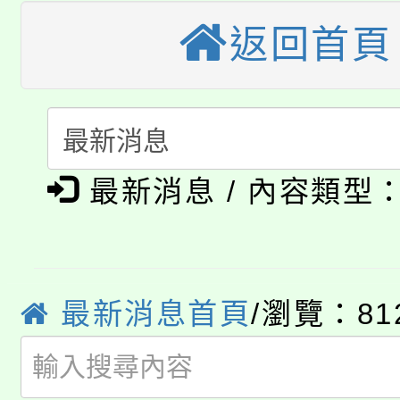
桃園市115學年度學生
縣市「校園短影音徵選
返回首頁
程，歡迎學生輔導中心
「桃園市補助參觀特色
要點
門員」簡章及活動海報
心理、諮商輔導、社會
115年度「教育部表揚
展演活動實施計畫」
踴躍報名參加。
系所師生報名參加。
公告本校115學年度第1
義教育推展貢獻獎」
最新消息 / 內容類型
「2026金融保險知識
代理(課)教師甄選結果(
桃園市115學年度學生
車」活動
公告本校115學年度第
生本土語及新住民語歌
最新消息首頁
/瀏覽：81
公告本校115學年度第
代理(課)教師甄選結果(
轉知中國文化大學推廣
代理(課)教師甄選結果(