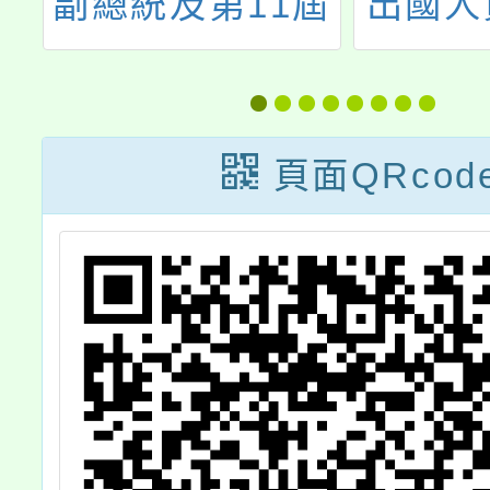
險
副總統及第11屆
出國人
性
立法委員選舉，
國後3
攤
本區投開票所工
送出國
均
作人員講習日期
頁面QRcod
，
及研習時數一案
1