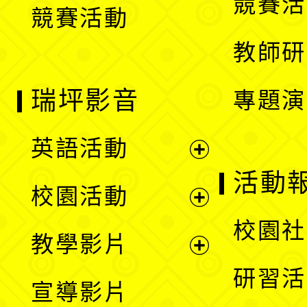
競賽活
競賽活動
單
教師研
瑞坪影音
專題演
英語活動
展
活動
校園活動
開
展
校園社
教學影片
選
開
展
研習活
宣導影片
單
選