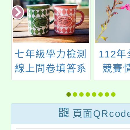
網
七年級學力檢測
112
線上問卷填答系
競賽
統
說、讀
判培訓
頁面QRcod