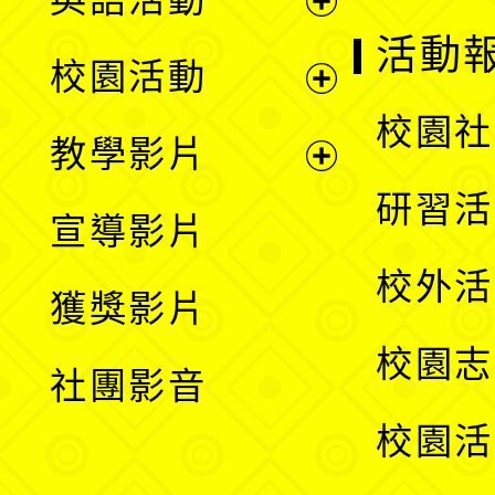
展
活動
校園活動
開
展
校園社
教學影片
選
開
展
研習活
宣導影片
單
選
開
校外活
獲獎影片
單
選
校園志
社團影音
單
校園活