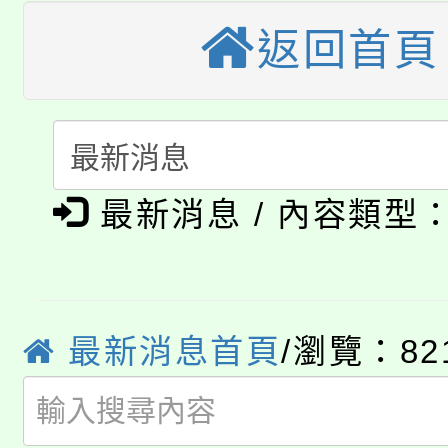
桃園市115學年度學生
縣市「校園短影音徵選
返回首頁
程，歡迎學生輔導中心
「桃園市補助參觀特色
要點
門員」簡章及活動海報
心理、諮商輔導、社會
115年度「教育部表揚
展演活動實施計畫」
踴躍報名參加。
系所師生報名參加。
公告本校115學年度第1
義教育推展貢獻獎」
最新消息 / 內容類型
「2026金融保險知識
代理(課)教師甄選結果(
桃園市115學年度學生
車」活動
公告本校115學年度第
生本土語及新住民語歌
最新消息首頁
/瀏覽：82
公告本校115學年度第
代理(課)教師甄選結果(
轉知中國文化大學推廣
代理(課)教師甄選結果(