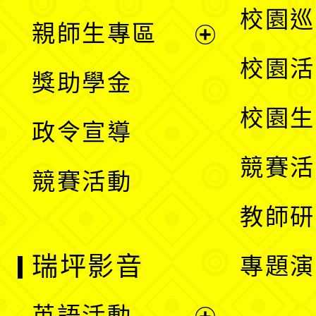
展
校園巡
親師生專區
單
開
展
校園活
獎助學金
選
開
校園生
政令宣導
單
選
競賽活
競賽活動
單
教師研
瑞坪影音
專題演
英語活動