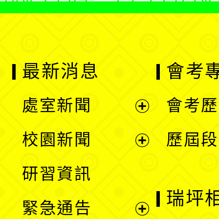
最新消息
會考
處室新聞
會考歷
展
校園新聞
歷屆段
開
展
研習資訊
選
開
瑞坪
緊急通告
單
選