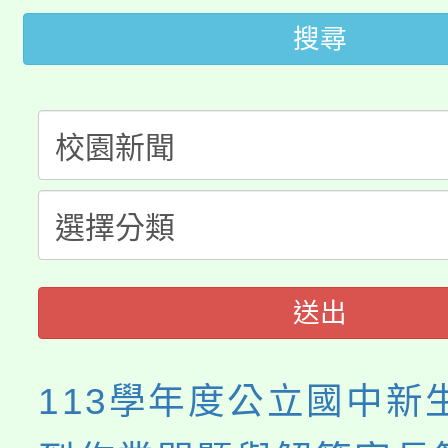
轉知苗栗縣政府辦理11
搜尋
《TA101》溝通分析
桃園市115學年度學生
縣市「校園短影音徵選
程，歡迎學生輔導中心
「桃園市補助參觀特色
要點
門員」簡章及活動海報
心理、諮商輔導、社會
115年度「教育部表揚
展演活動實施計畫」
踴躍報名參加。
系所師生報名參加。
義教育推展貢獻獎」
送出
113學年度公立國中新