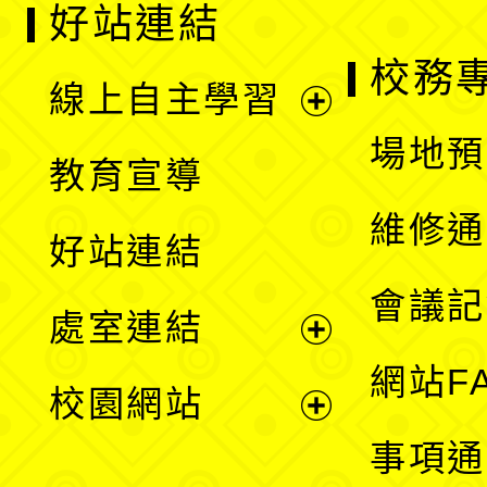
好站連結
校務
線上自主學習
展
場地預
教育宣導
開
維修通
好站連結
選
會議記
處室連結
單
展
網站F
校園網站
開
展
事項通