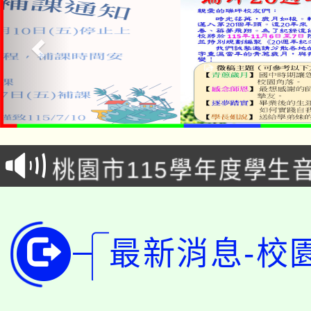
公告本校115學年度第1
「2026金融保險知識
代理(課)教師甄選結果(
桃園市115學年度學生
車」活動
公告本校115學年度第
生本土語及新住民語歌
公告本校115學年度第
代理(課)教師甄選結果(
最新消息-校
轉知中國文化大學推廣
代理(課)教師甄選結果(
轉知苗栗縣政府辦理11
《TA101》溝通分析