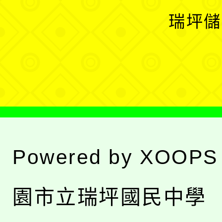
選
開
瑞坪儲
單
選
單
Powered by
XOOPS
園市立瑞坪國民中學