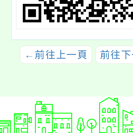
←
前往上一頁
前往下