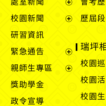
處室新聞
會考歷
展
校園新聞
歷屆段
開
展
研習資訊
選
開
瑞坪
緊急通告
單
選
展
校園巡
親師生專區
單
開
展
校園活
獎助學金
選
開
校園生
政令宣導
單
選