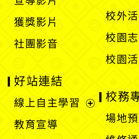
宣導影片
單
選
開
校外活
獲獎影片
單
選
校園志
社團影音
單
校園活
好站連結
校務
線上自主學習
展
場地預
教育宣導
開