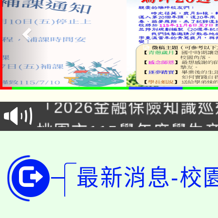
公告本校115學年度第1
「2026金融保險知識
代理(課)教師甄選結果(
桃園市115學年度學生
車」活動
公告本校115學年度第
生本土語及新住民語歌
最新消息-校
公告本校115學年度第
代理(課)教師甄選結果(
轉知中國文化大學推廣
代理(課)教師甄選結果(