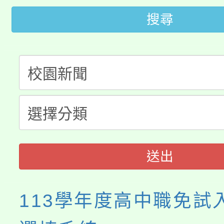
轉知中國文化大學推廣
代理(課)教師甄選結果(
搜尋
轉知苗栗縣政府辦理11
《TA101》溝通分析
桃園市115學年度學生
縣市「校園短影音徵選
程，歡迎學生輔導中心
「桃園市補助參觀特色
要點
門員」簡章及活動海報
心理、諮商輔導、社會
115年度「教育部表揚
展演活動實施計畫」
踴躍報名參加。
系所師生報名參加。
義教育推展貢獻獎」
送出
113學年度高中職免試