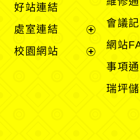
維修通
好站連結
選
會議記
處室連結
單
展
網站F
校園網站
開
展
事項通
選
開
瑞坪儲
單
選
單