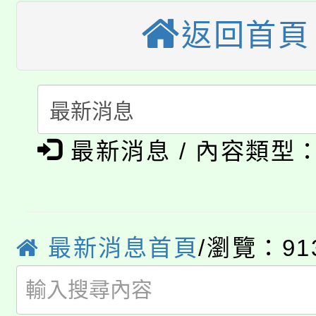
轉知苗栗縣政府辦理11
《TA101》溝通分析
返回首頁
桃園市115學年度學生
縣市「校園短影音徵選
程，歡迎學生輔導中心
「桃園市補助參觀特色
要點
門員」簡章及活動海報
心理、諮商輔導、社會
115年度「教育部表揚
展演活動實施計畫」
踴躍報名參加。
系所師生報名參加。
公告本校115學年度第1
最新消息 / 內容類型
義教育推展貢獻獎」
「2026金融保險知識
代理(課)教師甄選結果(
桃園市115學年度學生
車」活動
最新消息首頁
/瀏覽：91
公告本校115學年度第
生本土語及新住民語歌
公告本校115學年度第
代理(課)教師甄選結果(