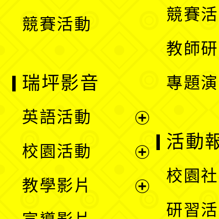
競賽活
競賽活動
單
教師研
瑞坪影音
專題演
英語活動
展
活動
校園活動
開
展
校園社
教學影片
選
開
展
研習活