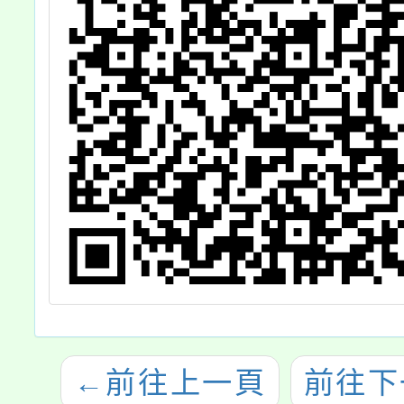
←
前往上一頁
前往下