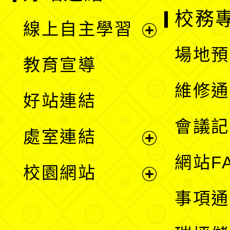
校務
線上自主學習
展
場地預
教育宣導
開
維修通
好站連結
選
會議記
處室連結
單
展
網站F
校園網站
開
展
事項通
選
開