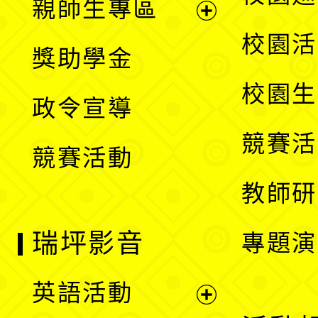
親師生專區
單
開
展
校園活
獎助學金
選
開
校園生
政令宣導
單
選
競賽活
競賽活動
單
教師研
瑞坪影音
專題演
英語活動