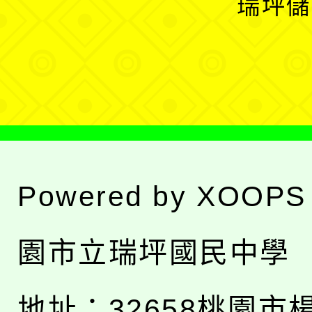
瑞坪儲
單
選
單
Powered by
XOOPS
園市立瑞坪國民中學
地址：
32658桃園市