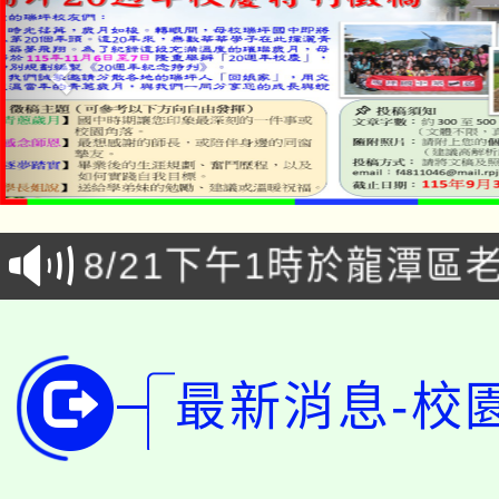
「本色祭」8/29、30
8/21下午1時於龍潭區
場熱烈登場!
YOUNG桃局內行報名
徵才活動。
8月14至27日，桃園
局官網。
最新消息-校
115年桃園市運動會8/1
開!
桃園市低收入戶享有免
田徑場及游泳池舉行。