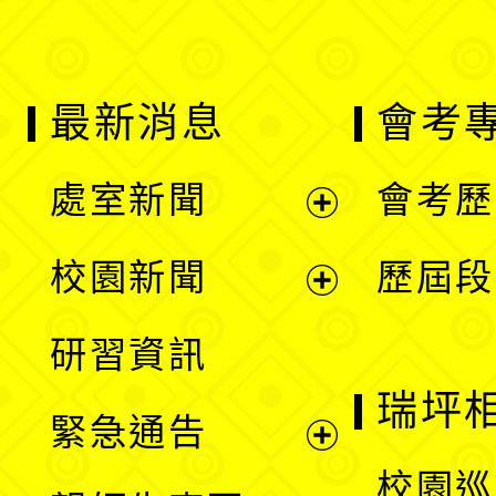
最新消息
會考
處室新聞
會考歷
展
校園新聞
歷屆段
開
展
研習資訊
選
開
瑞坪
緊急通告
單
選
展
校園巡