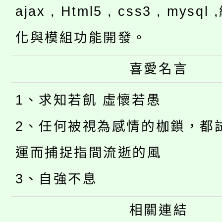
ajax , Html5 , css3 , mysq
化與模組功能開發。
喜愛名言
1、求知若飢 虛懷若愚
2、任何被視為感情的枷鎖，都
運而捕捉指間流逝的風
3、自強不息
相關連結