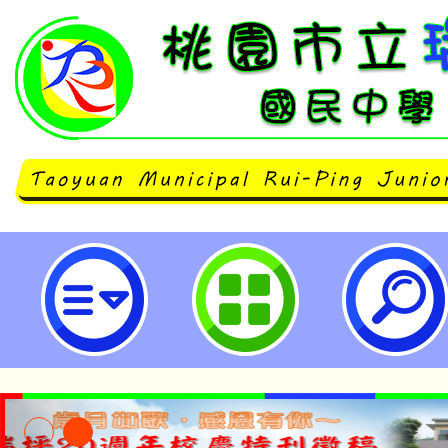
neilrpjhstyc網站設計者：徐嘉裕 N