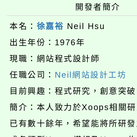
開發者簡介
大園自造教育及科技中心
視費優惠，中低收入戶
大溪自造教育及科技中心
份教師增能研習
半價優惠，詳情可洽有
本名：
徐嘉裕
Neil Hsu
淨零綠生活教案入校路
份教師研習
出生年份：1976年
者。
115年食農教育專業人
會
現職：網站程式設計師
「本色祭」8/29、30
程
任職公司：
Neil網站設計工坊
8/21下午1時於龍潭區
場熱烈登場!
目前興趣：程式研究，創意突破
YOUNG桃局內行報名
徵才活動。
簡介：本人致力於Xoops相關
8月14至27日，桃園
局官網。
已有數十餘年，希望能將所研發
115年桃園市運動會8/1
開!