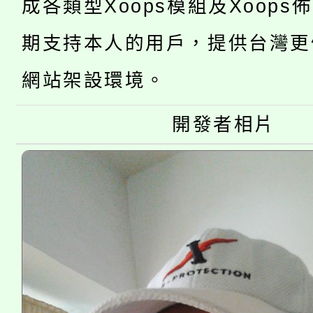
成各類型Xoops模組及Xoops
桃園市低收入戶享有免
田徑場及游泳池舉行。
期支持本人的用戶，提供台灣更
大園自造教育及科技中心
視費優惠，中低收入戶
網站架設環境。
大溪自造教育及科技中心
份教師增能研習
半價優惠，詳情可洽有
淨零綠生活教案入校路
開發者相片
份教師研習
者。
115年食農教育專業人
會
程