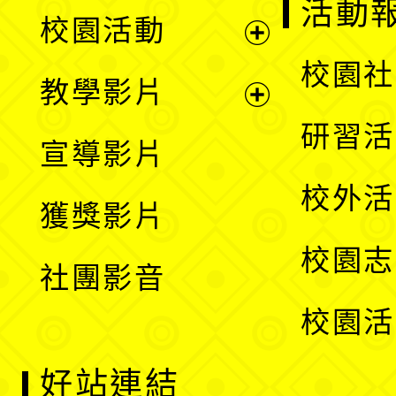
展
活動
校園活動
開
展
校園社
教學影片
選
開
展
研習活
宣導影片
單
選
開
校外活
獲獎影片
單
選
校園志
社團影音
單
校園活
好站連結