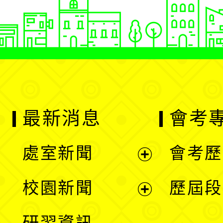
最新消息
會考
處室新聞
會考歷
展
校園新聞
歷屆段
開
展
研習資訊