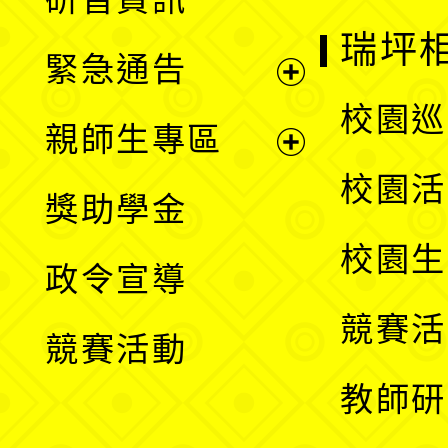
選
開
瑞坪
緊急通告
單
選
展
校園巡
親師生專區
單
開
展
校園活
獎助學金
選
開
校園生
政令宣導
單
選
競賽活
競賽活動
單
教師研