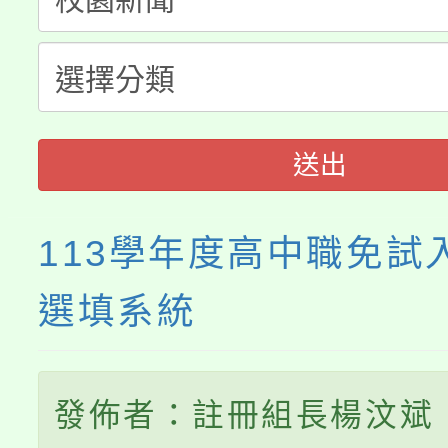
份教師研習
者。
115年食農教育專業人
會
程
送出
113學年度高中職免試
選填系統
發佈者：註冊組長楊汶斌