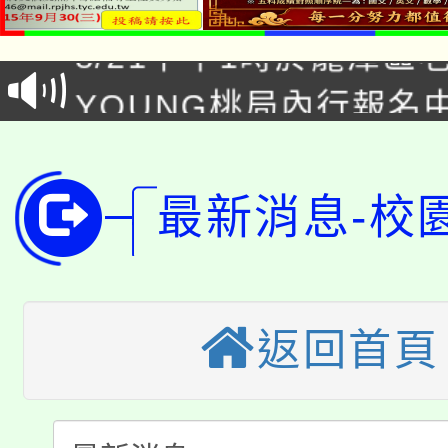
8/21下午1時於龍潭區
場熱烈登場!
YOUNG桃局內行報名
徵才活動。
8月14至27日，桃園
局官網。
115年桃園市運動會8/1
開!
最新消息-校
桃園市低收入戶享有免
田徑場及游泳池舉行。
大園自造教育及科技中心
視費優惠，中低收入戶
大溪自造教育及科技中心
返回首頁
份教師增能研習
半價優惠，詳情可洽有
淨零綠生活教案入校路
份教師研習
者。
115年食農教育專業人