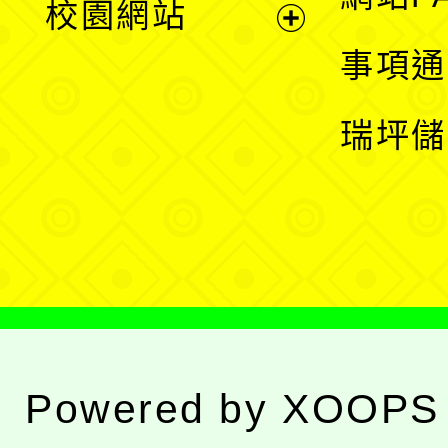
校園網站
開
展
事項通
選
開
瑞坪儲
單
選
單
Powered by
XOOPS