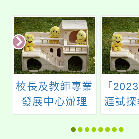
法
校長及教師專業
「202
學
發展中心辦理
涯試探
動
「專業回饋人才
展巡迴
學
培訓實施計畫」
研