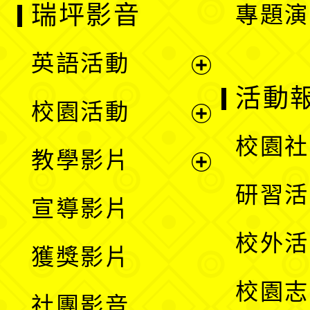
瑞坪影音
專題演
英語活動
展
活動
校園活動
開
展
校園社
教學影片
選
開
展
研習活
宣導影片
單
選
開
校外活
獲獎影片
單
選
校園志
社團影音