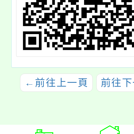
←
前往上一頁
前往下