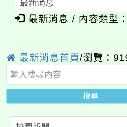
會
「本色祭」8/29、30
程
最新消息 / 內容類型
8/21下午1時於龍潭區
場熱烈登場!
YOUNG桃局內行報名
徵才活動。
8月14至27日，桃園
局官網。
最新消息首頁
/瀏覽：91
115年桃園市運動會8/1
開!
桃園市低收入戶享有免
田徑場及游泳池舉行。
搜尋
大園自造教育及科技中心
視費優惠，中低收入戶
大溪自造教育及科技中心
份教師增能研習
半價優惠，詳情可洽有
淨零綠生活教案入校路