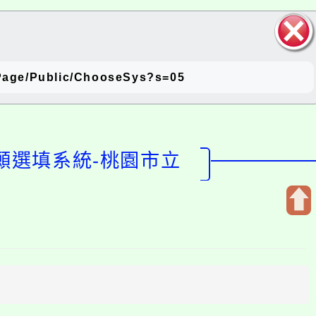
關閉區
age/Public/ChooseSys?s=05
塊
願選填系統-桃園市立
開
啟
上
方
區
塊