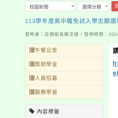
113學年度高中職免試入學志願選
發佈者：註冊組長楊汶斌 / 發佈時間：2024-
午餐公告
h
獎助學金
e
人員招募
服務學習
內容標籤