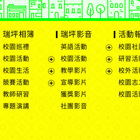
瑞坪相簿
瑞坪影音
活動
校園巡禮
英語活動
校園社
展
校園活動
校園活動
研習活
開
展
展
校園生活
教學影片
校外活
選
開
開
展
展
競賽活動
宣導影片
校園志
單
選
選
開
開
展
教師研習
獲獎影片
校園活
單
單
選
選
開
專題演講
社團影音
單
單
選
單