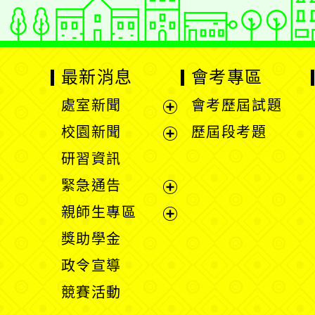
最新消息
會考專區
處室新聞
會考歷屆試題
展
校園新聞
歷屆段考題
開
展
研習資訊
選
開
緊急通告
單
選
展
親師生專區
單
開
展
獎助學金
選
開
政令宣導
單
選
競賽活動
單