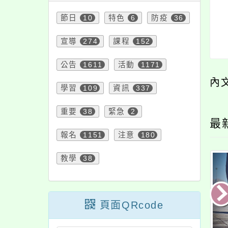
節日
10
特色
6
防疫
36
宣導
274
課程
152
公告
1611
活動
1171
內
學習
109
資訊
337
重要
38
緊急
2
最
報名
1151
注意
180
教學
38
頁面QRcode