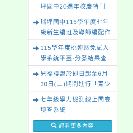
坪國中20週年校慶特刊
【熱烈徵稿中】
瑞坪國中115學年度七年
級新生編班及導師編配作
業公告
115學年度桃連區免試入
學系統平臺-分發結果查
詢
兒福聯盟於即日起至6月
30日(二)期間進行「青少
年外貌認知與心理健康調
七年級學力檢測線上問卷
查」，歡迎同學們填答。
填答系統
觀看更多內容