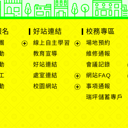
報名
好站連結
校務專區
團
線上自主學習
場地預約
展
展
動
教育宣導
維修通報
開
開
動
好站連結
會議記錄
選
選
工
處室連結
網站FAQ
單
單
展
動
校園網站
事項通報
開
展
瑞坪儲蓄專戶
選
開
單
選
單